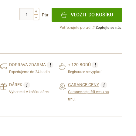
+
VLOŽIT DO KOŠÍKU
Pár
-
Potřebujete poradit?
Zeptejte se nás.
i
i
DOPRAVA
ZDARMA
+ 120 BODŮ
Expedujeme do 24 hodin
Registrace se vyplatí
i
i
DÁREK
GARANCE CENY
Vyberte si v košíku dárek
Garance nejnižší cenu na
trhu.