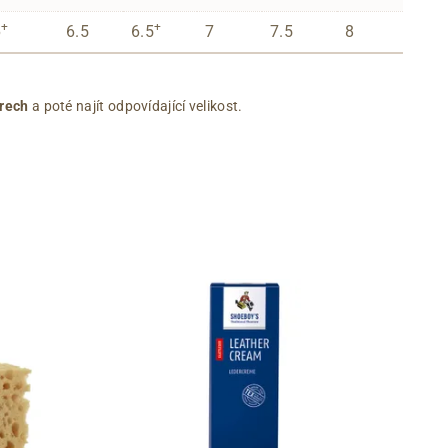
+
+
6
6.5
6.5
7
7.5
8
rech
a poté najít odpovídající velikost.