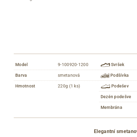
Model
9-100920-1200
Svršek
Barva
smetanová
Podšívka
Hmotnost
220g (1 ks)
Podešev
Dezén podešve
Membrána
Elegantní smetan