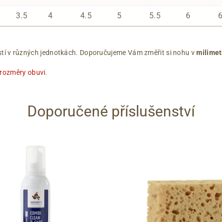
3.5
4
4.5
5
5.5
6
ikostí v různých jednotkách. Doporučujeme Vám změřit si nohu v
milimet
 rozměry obuvi
.
Doporučené příslušenství