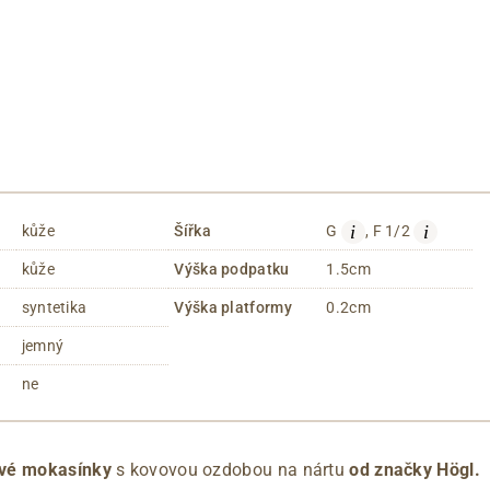
i
i
kůže
Šířka
G
, F 1/2
kůže
Výška podpatku
1.5cm
syntetika
Výška platformy
0.2cm
jemný
ne
ové mokasínky
s kovovou ozdobou na nártu
od značky Högl.