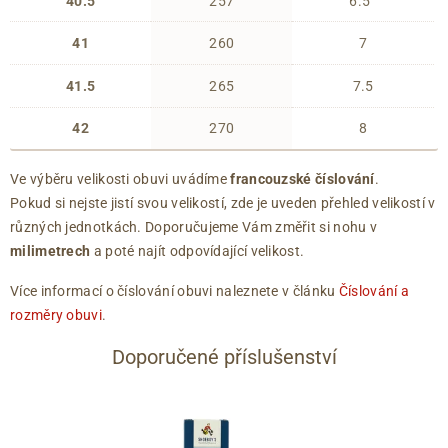
40.5
257
6.5
41
260
7
41.5
265
7.5
42
270
8
Ve výběru velikosti obuvi uvádíme
francouzské číslování
.
Pokud si nejste jistí svou velikostí, zde je uveden přehled velikostí v
různých jednotkách. Doporučujeme Vám změřit si nohu v
milimetrech
a poté najít odpovídající velikost.
Více informací o číslování obuvi naleznete v článku
Číslování a
rozměry obuvi
.
Doporučené příslušenství