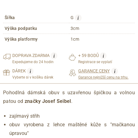
i
Šířka
G
Výška podpatku
3cm
Výška platformy
1cm
i
i
DOPRAVA
ZDARMA
+ 59 BODŮ
Expedujeme do 24 hodin
Registrace se vyplatí
i
i
DÁREK
GARANCE CENY
Vyberte si v košíku dárek
Garance nejnižší cenu na trhu.
Pohodlná dámská obuv s uzavřenou špičkou a volnou
patou od
značky Josef Seibel
.
zajímavý střih
obuv vyrobena z lehce maštěné kůže s "mačkanou
úpravou"