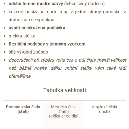
odstín temně modré barvy
(lehce šedý nádech)
křížené pásky na nártu mají z jedné strany gumičku, z
druhé jsou se sponkou
uvnitř celokožená podšívka
měkká stélka
flexibilní podešev s jemným vzorkem
šitý výrobní způsob
doporučení: při výběru volte cca o půl čísla menší velikost
než běžně nosíte, délku vnitřní stélky vám také rádi
přeměříme
Tabulka velikostí
Francouzská čísla
Metrická čísla
Anglická čísla
(steh)
(mm)
(inch)
(délka chodidla)