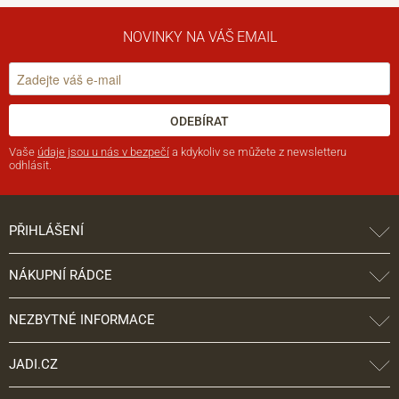
NOVINKY NA VÁŠ EMAIL
ODEBÍRAT
Vaše
údaje jsou u nás v bezpečí
a kdykoliv se můžete z newsletteru
odhlásit.
PŘIHLÁŠENÍ
NÁKUPNÍ RÁDCE
NEZBYTNÉ INFORMACE
JADI.CZ