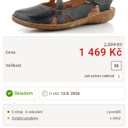
2 099 Kč
1 469 Kč
Cena
Velikost
38
Jak vybrat velikost
Skladem
U vás
:
13.8. 2026
E-shop - k odeslání:
v pondělí
Ostatní prodejny
:
v úterý