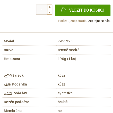
+
VLOŽIT DO KOŠÍKU
-
Potřebujete poradit?
Zeptejte se nás.
Model
7951395
Barva
temně modrá
Hmotnost
190g (1 ks)
Svršek
kůže
Podšívka
kůže
Podešev
syntetika
Dezén podešve
hrubší
Membrána
ne