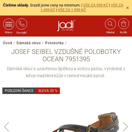
Čistíme sklady.
Srazili jsme ceny na minimum. |
VŠE ZA 999 KČ
|
VŠE ZA
1.499 KČ
|
VŠE ZA 1.999 KČ
Menu
Hledat
Košík
Kontakt
Úvod
/
Dámská obuv
/
Polobotky
/
JOSEF SEIBEL VZDUŠNÉ POLOBOTKY
OCEAN 7951395
Dámská obuv s uzavřenou špičkou a volnou patou, vyrobená z
lehce maštěné kůže v temně modré barvě.
POSLEDNÍ ŠANCE
SLEVA 30 %