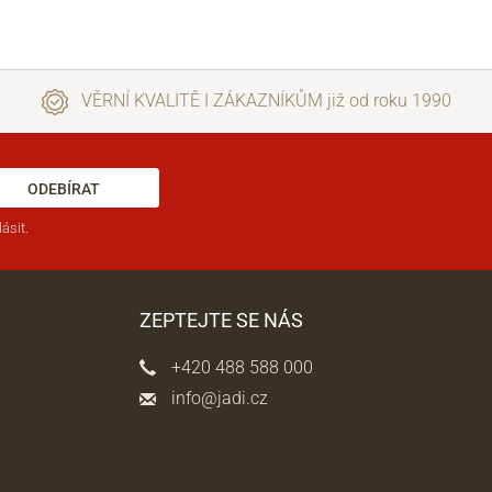
VĚRNÍ KVALITĚ I ZÁKAZNÍKŮM již od roku 1990
ODEBÍRAT
ásit.
ZEPTEJTE SE NÁS
+420 488 588 000
info@jadi.cz