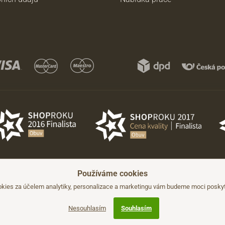
Používáme cookies
hozího upozornění.
kies za účelem analytiky, personalizace a marketingu vám budeme moci poskyto
Nesouhlasím
Souhlasím