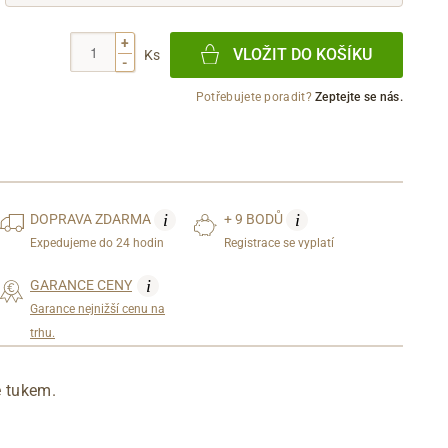
+
VLOŽIT DO KOŠÍKU
Ks
-
Potřebujete poradit?
Zeptejte se nás.
i
i
DOPRAVA
ZDARMA
+ 9 BODŮ
Expedujeme do 24 hodin
Registrace se vyplatí
i
GARANCE CENY
Garance nejnižší cenu na
trhu.
é tukem.