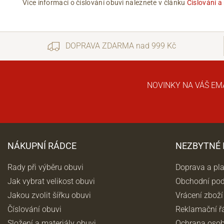
Více informací o číslování obuvi naleznete v článku
Číslování a
DOPRAVA ZDARMA nad 999 Kč
NOVINKY NA VÁŠ EM
NÁKUPNÍ RÁDCE
NEZBYTNÉ
Rady při výběru obuvi
Doprava a pl
Jak vybrat velikost obuvi
Obchodní po
Jakou zvolit šířku obuvi
Vrácení zboží
Číslování obuvi
Reklamační ř
Složení a materiály obuvi
Ochrana osob