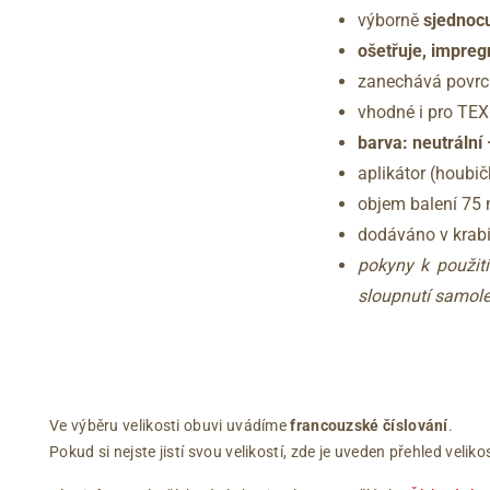
výborně
sjednoc
ošetřuje, impreg
zanechává povrc
vhodné i pro TE
barva: neutrální
aplikátor (houbič
objem balení 75 
dodáváno v krab
pokyny k použit
sloupnutí samol
Ve výběru velikosti obuvi uvádíme
francouzské číslování
.
Pokud si nejste jistí svou velikostí, zde je uveden přehled vel