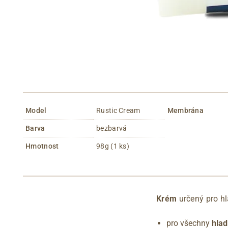
Model
Rustic Cream
Membrána
Barva
bezbarvá
Hmotnost
98g (1 ks)
Krém
určený pro h
pro všechny
hlad