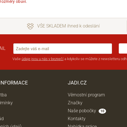
 rozměry obuvi
.
VŠE SKLADEM ihned k odeslání
AIL
Vaše
údaje jsou u nás v bezpečí
a kdykoliv se můžete z newsletteru odhl
 INFORMACE
JADI.CZ
atba
Věrnostní program
dmínky
Značky
Naše pobočky
10
ád
Kontakty
ních údajů
Nabídka práce