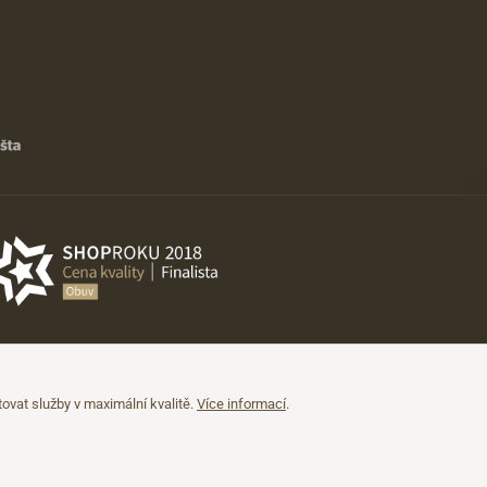
vat služby v maximální kvalitě.
Více informací
.