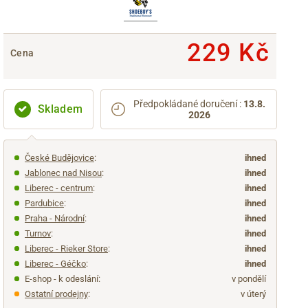
229 Kč
Cena
Předpokládané doručení
:
13.8.
Skladem
2026
České Budějovice
:
ihned
Jablonec nad Nisou
:
ihned
Liberec - centrum
:
ihned
Pardubice
:
ihned
Praha - Národní
:
ihned
Turnov
:
ihned
Liberec - Rieker Store
:
ihned
Liberec - Géčko
:
ihned
E-shop - k odeslání:
v pondělí
Ostatní prodejny
:
v úterý