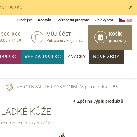
ZA 1.999 KČ
Prodejny
Kontakt
Věrnostní program
Jak vybrat
 588 000
MŮJ ÚČET
KOŠÍK
0
 8:00 - 17:00
Přihlášení
/
Registrace
je prázdný
1499 KČ
VŠE ZA 1999 KČ
ZNAČKY
NOVÉ ZBOŽÍ
VĚRNÍ KVALITĚ I ZÁKAZNÍKŮM již od roku 1990
Zpět na výpis produktů
HLADKÉ KŮŽE
PŘIHLÁSIT
je drobné defekty na kůži.