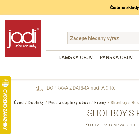
Čistíme sklady
DÁMSKÁ OBUV
PÁNSKÁ OBUV
DOPRAVA ZDARMA nad 999 Kč
Úvod
/
Doplňky
/
Péče a doplňky obuvi
/
Krémy
/
Shoeboy's Rus
SHOEBOY'S 
Zapomenuté heslo
Krém v bezbarvé variantě 
Registrace