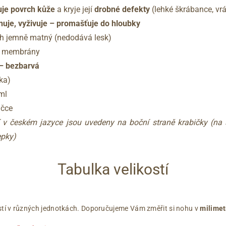
uje
povrch kůže
a kryje její
drobné defekty
(lehké škrábance, vrá
nuje, vyživuje – promašťuje do hloubky
h jemně matný (nedodává lesk)
X membrány
 – bezbarvá
ka)
ml
ičce
í v českém jazyce jsou uvedeny na boční straně krabičky (n
epky)
Tabulka velikostí
ikostí v různých jednotkách. Doporučujeme Vám změřit si nohu v
milimet