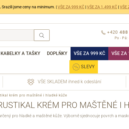
.
Srazili jsme ceny na minimum. |
VŠE ZA 999 KČ
|
VŠE ZA 1.499 KČ
|
VŠE 
+420
488
Po - Pá:
KABELKY A TAŠKY
DOPLŇKY
VŠE ZA 999 KČ
VŠE ZA 
SLEVY
VŠE SKLADEM ihned k odeslání
tikal krém pro maštěné i hladké kůže
RUSTIKAL KRÉM PRO MAŠTĚNÉ I 
určený pro hladké a maštěné kůže. Výborně sjednocuje povrch a masku
nebo přihlášení