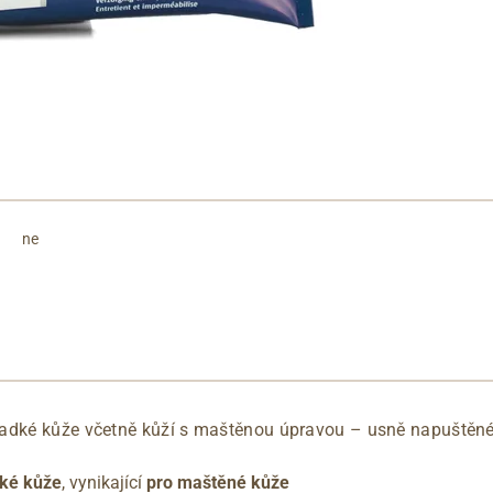
ne
ladké kůže včetně kůží s maštěnou úpravou – usně napuštěn
ké kůže
, vynikající
pro maštěné kůže