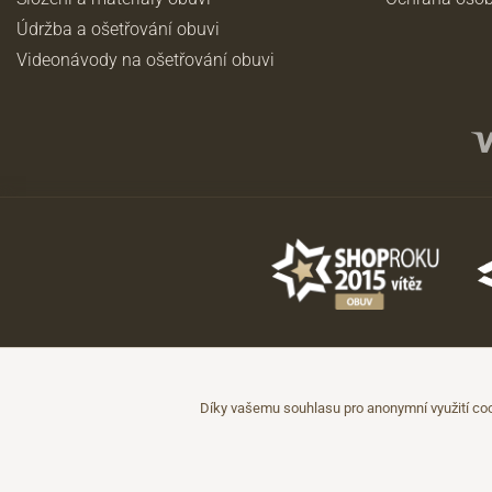
Údržba a ošetřování obuvi
Videonávody na ošetřování obuvi
©2026 JADI.cz. Užití materiálů bez souhlasu není možné.
Údaje mají pouze informativní charakter a mohou být změněny bez předc
Díky vašemu souhlasu pro anonymní využití coo
Technicky zajišťuje
Simplia.cz
.