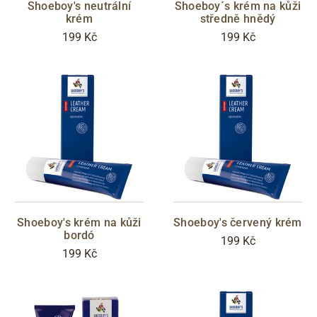
S05 - Liberec
Shoeboy's neutrální
Shoeboy´s krém na kůži
krém
středně hnědý
199 Kč
199 Kč
Filtrovat
Shoeboy's krém na kůži
Shoeboy's červený krém
bordó
199 Kč
199 Kč