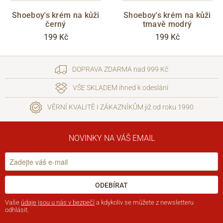
Shoeboy's krém na kůži
Shoeboy's krém na kůži
černý
tmavě modrý
199 Kč
199 Kč
DOPRAVA ZDARMA nad 999 Kč
VŠE SKLADEM ihned k odeslání
VĚRNÍ KVALITĚ I ZÁKAZNÍKŮM již od roku 1990
NOVINKY NA VÁŠ EMAIL
ODEBÍRAT
Vaše
údaje jsou u nás v bezpečí
a kdykoliv se můžete z newsletteru
odhlásit.