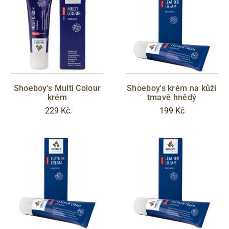
Shoeboy's Multi Colour
Shoeboy's krém na kůži
krém
tmavě hnědý
229 Kč
199 Kč