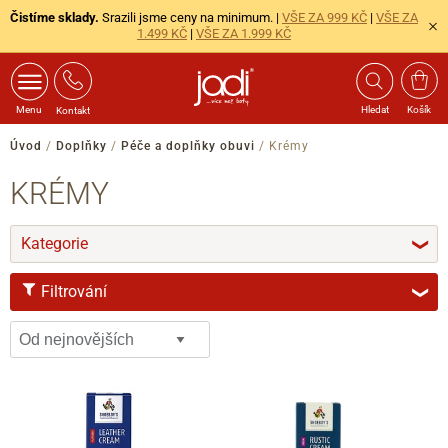
Čistíme sklady.
Srazili jsme ceny na minimum. |
VŠE ZA 999 KČ
|
VŠE ZA
1.499 KČ
|
VŠE ZA 1.999 KČ
Menu
Hledat
Košík
Kontakt
Úvod
/
Doplňky
/
Péče a doplňky obuvi
/
Krémy
KRÉMY
Kategorie
❯
Filtrování
❯
ZNAČKA
Shoeboy's