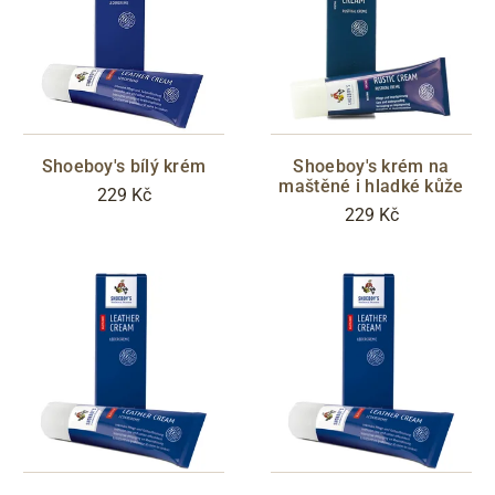
BARVY
černá
šedá
hnědá
béžová
bílá
vínová
Shoeboy's bílý krém
Shoeboy's krém na
maštěné i hladké kůže
červená
fialová
229 Kč
229 Kč
modrá
tyrkysová
zelená
olivová
žlutá
oranžová
růžová
barevná
CENA