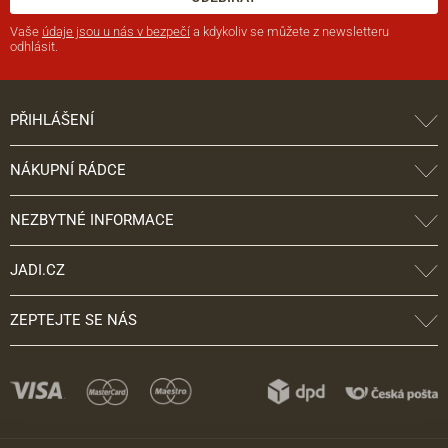
Vaše
údaje jsou u nás v bezpečí
a kdykoliv se můžete z newsletteru
odhlásit.
PŘIHLÁŠENÍ
NÁKUPNÍ RÁDCE
NEZBYTNÉ INFORMACE
JADI.CZ
ZEPTEJTE SE NÁS