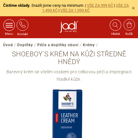
Čistíme sklady.
Srazili jsme ceny na minimum. |
VŠE ZA 999 KČ
|
VŠE ZA
1.499 KČ
|
VŠE ZA 1.999 KČ
Menu
Hledat
Košík
Kontakt
Úvod
/
Doplňky
/
Péče a doplňky obuvi
/
Krémy
/
SHOEBOY´S KRÉM NA KŮŽI STŘEDNĚ
HNĚDÝ
Barevný krém se včelím voskem pro celkovou péči a impregnaci
hladké kůže.