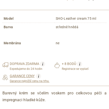
Model
SHO-Leather cream 75 ml
Barva
středně hnědá
Membrána
ne
i
i
DOPRAVA
ZDARMA
+ 8 BODŮ
Expedujeme do 24 hodin
Registrace se vyplatí
i
GARANCE CENY
Garance nejnižší cenu na trhu.
Barevný krém se včelím voskem pro celkovou péči a
impregnaci hladké kůže.