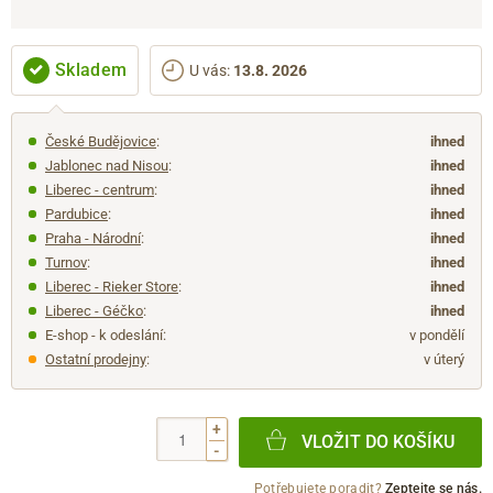
Skladem
U vás
:
13.8. 2026
České Budějovice
:
ihned
Jablonec nad Nisou
:
ihned
Liberec - centrum
:
ihned
Pardubice
:
ihned
Praha - Národní
:
ihned
Turnov
:
ihned
Liberec - Rieker Store
:
ihned
Liberec - Géčko
:
ihned
E-shop - k odeslání:
v pondělí
Ostatní prodejny
:
v úterý
+
VLOŽIT DO KOŠÍKU
-
Potřebujete poradit?
Zeptejte se nás.