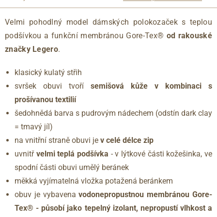
Velmi pohodlný model dámských polokozaček s teplou
podšívkou a funkční membránou Gore-Tex®
od rakouské
značky Legero
.
klasický kulatý střih
svršek obuvi tvoří
semišová kůže v kombinaci s
prošívanou textilií
šedohnědá barva s pudrovým nádechem (odstín dark clay
= tmavý jíl)
na vnitřní straně obuvi je
v celé délce zip
uvnitř
velmi teplá podšívka
- v lýtkové části kožešinka, ve
spodní části obuvi umělý beránek
měkká vyjímatelná vložka potažená beránkem
obuv je vybavena
vodonepropustnou membránou Gore-
Tex® - působí jako tepelný izolant, nepropustí vlhkost a