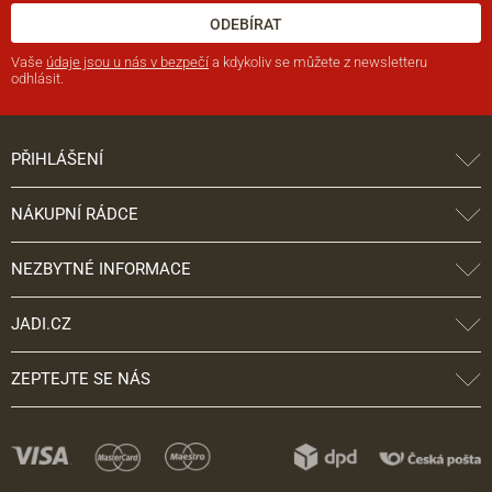
ODEBÍRAT
Vaše
údaje jsou u nás v bezpečí
a kdykoliv se můžete z newsletteru
odhlásit.
PŘIHLÁŠENÍ
NÁKUPNÍ RÁDCE
NEZBYTNÉ INFORMACE
JADI.CZ
ZEPTEJTE SE NÁS