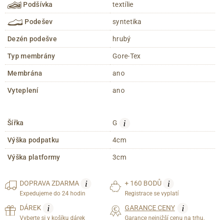
Podšívka
textílie
Podešev
syntetika
Dezén podešve
hrubý
Typ membrány
Gore-Tex
Membrána
ano
Vyteplení
ano
i
Šířka
G
Výška podpatku
4cm
Výška platformy
3cm
i
i
DOPRAVA
ZDARMA
+ 160 BODŮ
Expedujeme do 24 hodin
Registrace se vyplatí
i
i
DÁREK
GARANCE CENY
Vyberte si v košíku dárek
Garance nejnižší cenu na trhu.