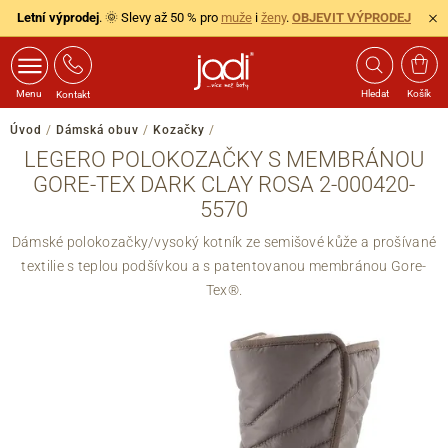
Letní výprodej
. 🌞 Slevy až 50 % pro
muže
i
ženy
.
OBJEVIT VÝPRODEJ
Menu
Hledat
Košík
Kontakt
Úvod
/
Dámská obuv
/
Kozačky
/
LEGERO POLOKOZAČKY S MEMBRÁNOU
GORE-TEX DARK CLAY ROSA 2-000420-
5570
Dámské polokozačky/vysoký kotník ze semišové kůže a prošívané
textilie s teplou podšívkou a s patentovanou membránou Gore-
Tex®.