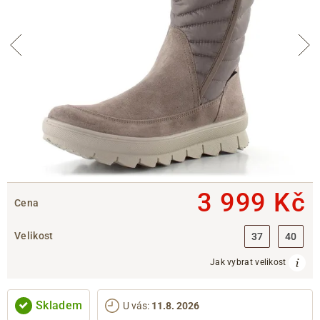
3 999 Kč
Cena
Velikost
37
40
Jak vybrat velikost
Skladem
U vás
:
11.8. 2026