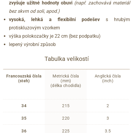
zvyšuje užitné hodnoty obuvi
(např. zachovává materiál
bez skvrn od soli, apod.)
vysoká, lehká a flexibilní podešev
s hrubým
protiskluzovým vzorkem
výška polokozačky je 22 cm (bez podpatku)
lepený výrobní způsob
Tabulka velikostí
Francouzská čísla
Metrická čísla
Anglická čísla
(steh)
(mm)
(inch)
(délka chodidla)
34
215
2
35
220
3
36
225
3.5