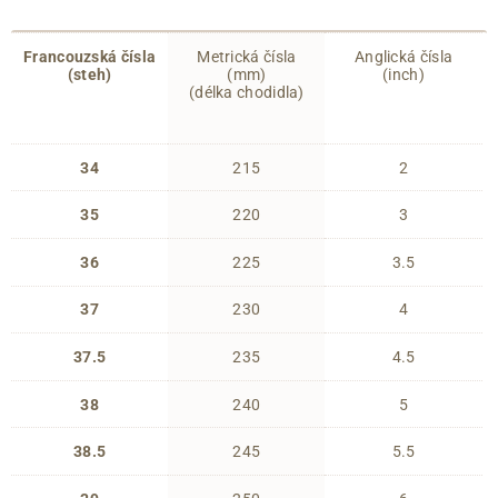
Francouzská čísla
Metrická čísla
Anglická čísla
(steh)
(mm)
(inch)
(délka chodidla)
34
215
2
35
220
3
36
225
3.5
37
230
4
37.5
235
4.5
38
240
5
38.5
245
5.5