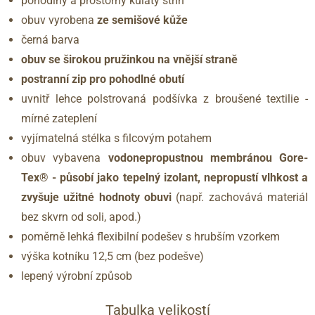
pohodlný a prostorný kulatý střih
obuv vyrobena
ze semišové kůže
černá barva
obuv se širokou pružinkou na vnější straně
postranní zip pro pohodlné obutí
uvnitř lehce polstrovaná podšívka z broušené textilie -
mírné zateplení
vyjímatelná stélka s filcovým potahem
obuv vybavena
vodonepropustnou membránou Gore-
Tex® - působí jako tepelný izolant, nepropustí vlhkost a
zvyšuje užitné hodnoty obuvi
(např. zachovává materiál
bez skvrn od soli, apod.)
poměrně lehká flexibilní podešev s hrubším vzorkem
výška kotníku 12,5 cm (bez podešve)
lepený výrobní způsob
Tabulka velikostí