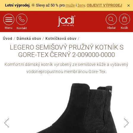
Letní výprodej
. 🌞 Slevy až 50 % pro
muže
i
ženy
.
OBJEVIT VÝPRODEJ
Menu
Hledat
Košík
Kontakt
Úvod
/
Dámská obuv
/
Kotníčková obuv
/
LEGERO SEMIŠOVÝ PRUŽNÝ KOTNÍK S
GORE-TEX ČERNÝ 2-009000-0000
Komfortní dámský kotník vyrobený ze semišové kůže a vybavený
vodonepropustnou membránou Gore-Tex.