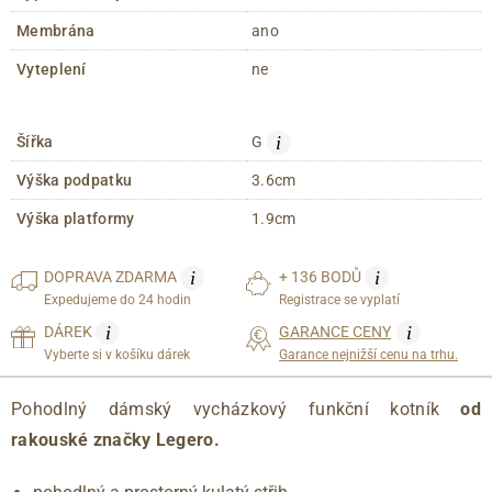
Membrána
ano
Vyteplení
ne
i
Šířka
G
Výška podpatku
3.6cm
Výška platformy
1.9cm
i
i
DOPRAVA
ZDARMA
+ 136 BODŮ
Expedujeme do 24 hodin
Registrace se vyplatí
i
i
DÁREK
GARANCE CENY
Vyberte si v košíku dárek
Garance nejnižší cenu na trhu.
Pohodlný dámský vycházkový funkční kotník
od
rakouské značky Legero.