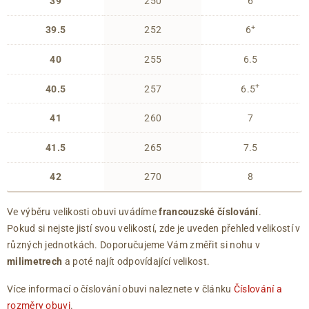
39
250
6
+
39.5
252
6
40
255
6.5
+
40.5
257
6.5
41
260
7
41.5
265
7.5
42
270
8
Ve výběru velikosti obuvi uvádíme
francouzské číslování
.
Pokud si nejste jistí svou velikostí, zde je uveden přehled velikostí v
různých jednotkách. Doporučujeme Vám změřit si nohu v
milimetrech
a poté najít odpovídající velikost.
Více informací o číslování obuvi naleznete v článku
Číslování a
rozměry obuvi
.