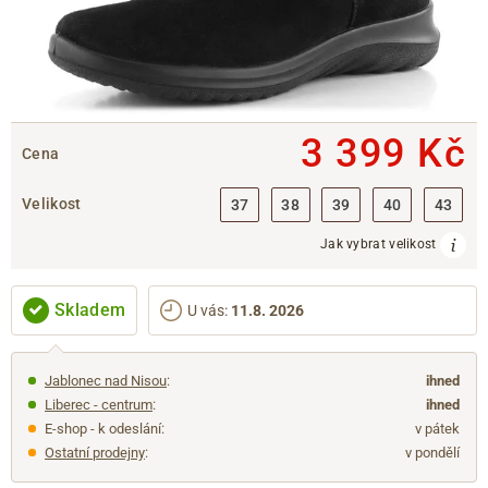
3 399 Kč
Cena
Velikost
37
38
39
40
43
Jak vybrat velikost
Skladem
U vás
:
11.8. 2026
Jablonec nad Nisou
:
ihned
Liberec - centrum
:
ihned
E-shop - k odeslání:
v pátek
Ostatní prodejny
:
v pondělí