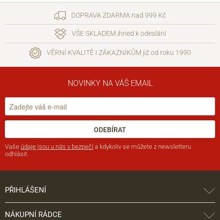
DOPRAVA ZDARMA nad 999 Kč
VŠE SKLADEM ihned k odeslání
VĚRNÍ KVALITĚ I ZÁKAZNÍKŮM již od roku 1990
NOVINKY NA VÁŠ EMAIL
ODEBÍRAT
Vaše
údaje jsou u nás v bezpečí
a kdykoliv se můžete z newsletteru
odhlásit.
PŘIHLÁŠENÍ
NÁKUPNÍ RÁDCE