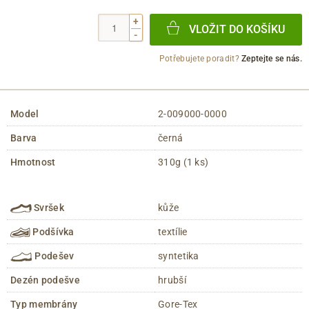
+
VLOŽIT DO KOŠÍKU
-
Potřebujete poradit?
Zeptejte se nás.
Model
2-009000-0000
Barva
černá
Hmotnost
310g (1 ks)
Svršek
kůže
Podšívka
textílie
Podešev
syntetika
Dezén podešve
hrubší
Typ membrány
Gore-Tex