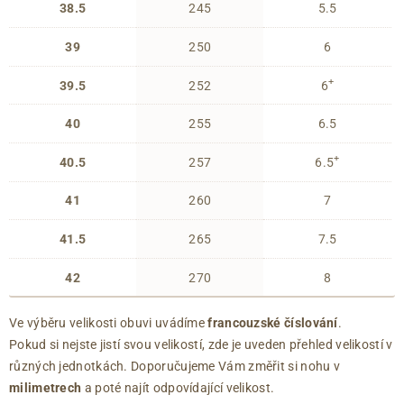
38.5
245
5.5
39
250
6
+
39.5
252
6
40
255
6.5
+
40.5
257
6.5
41
260
7
41.5
265
7.5
42
270
8
Ve výběru velikosti obuvi uvádíme
francouzské číslování
.
Pokud si nejste jistí svou velikostí, zde je uveden přehled velikostí v
různých jednotkách. Doporučujeme Vám změřit si nohu v
milimetrech
a poté najít odpovídající velikost.