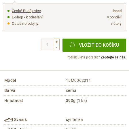
České Budějovice
:
ihned
E-shop - k odeslání:
v pondělí
Ostatní prodejny
:
v úterý
+
VLOŽIT DO KOŠÍKU
-
Potřebujete poradit?
Zeptejte se nás.
Model
15M0062011
Barva
černá
Hmotnost
390g (1 ks)
Svršek
syntetika