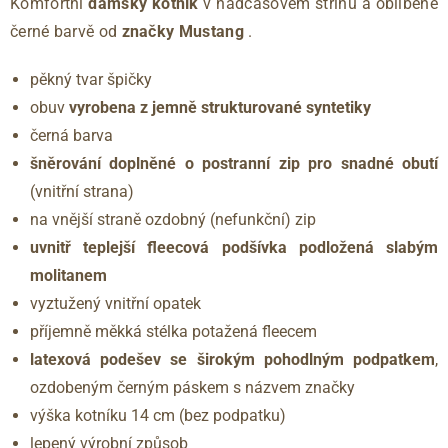
Komfortní
dámský kotník
v nadčasovém střihu a oblíbené
černé barvě od
značky Mustang
.
pěkný tvar špičky
obuv
vyrobena z jemně strukturované syntetiky
černá barva
šněrování doplněné o postranní zip pro snadné obutí
(vnitřní strana)
na vnější straně ozdobný (nefunkční) zip
uvnitř
teplejší fleecová podšívka podložená slabým
molitanem
vyztužený vnitřní opatek
příjemně měkká stélka potažená fleecem
latexová podešev se širokým pohodlným podpatkem
,
ozdobeným černým páskem s názvem značky
výška kotníku 14 cm (bez podpatku)
lepený výrobní způsob