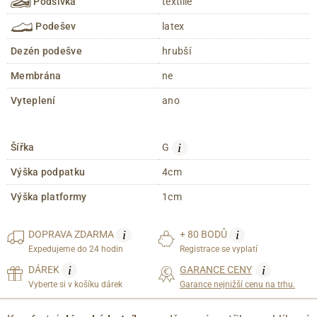
Podšívka
textílie
Podešev
latex
Dezén podešve
hrubší
Membrána
ne
Vyteplení
ano
i
Šířka
G
Výška podpatku
4cm
Výška platformy
1cm
i
i
DOPRAVA
ZDARMA
+ 80 BODŮ
Expedujeme do 24 hodin
Registrace se vyplatí
i
i
DÁREK
GARANCE CENY
Vyberte si v košíku dárek
Garance nejnižší cenu na trhu.