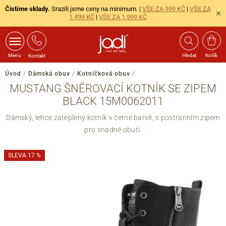
Čistíme sklady.
Srazili jsme ceny na minimum. |
VŠE ZA 999 KČ
|
VŠE ZA
1.499 KČ
|
VŠE ZA 1.999 KČ
Menu
Hledat
Košík
Kontakt
Úvod
/
Dámská obuv
/
Kotníčková obuv
/
MUSTANG ŠNĚROVACÍ KOTNÍK SE ZIPEM
BLACK 15M0062011
Dámský, lehce zateplený kotník v černé barvě, s postranním zipem
pro snadné obutí.
SLEVA 17 %