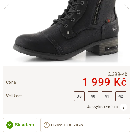
2 399 Kč
1 999 Kč
Cena
Velikost
38
40
41
42
Jak vybrat velikost
Skladem
U vás
:
13.8. 2026