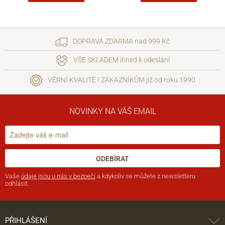
DOPRAVA ZDARMA nad 999 Kč
VŠE SKLADEM ihned k odeslání
VĚRNÍ KVALITĚ I ZÁKAZNÍKŮM již od roku 1990
NOVINKY NA VÁŠ EMAIL
ODEBÍRAT
Vaše
údaje jsou u nás v bezpečí
a kdykoliv se můžete z newsletteru
odhlásit.
PŘIHLÁŠENÍ