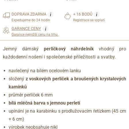
i
i
DOPRAVA
ZDARMA
+ 16 BODŮ
Expedujeme do 24 hodin
Registrace se vyplatí
i
GARANCE CENY
Garance nejnižší cenu na trhu.
Jemný dámský
perličkový náhrdelník
vhodný pro
každodenní nošení i společenské příležitosti a svatby.
navlečený na bílém ocelovém lanku
složený
z voskových perliček a broušených krystalových
kamínků
průměr perliček 6 mm
bílá mléčná barva s jemnou perletí
upínání je na karabinku s prodlužovacím řetízkem (45 cm
+ 6 cm)
výrobek neobsahuje nikl