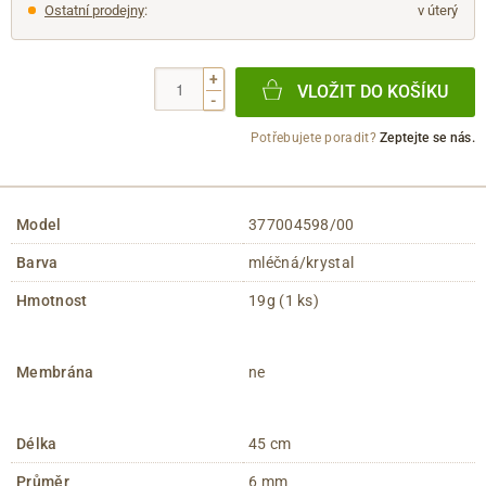
Ostatní prodejny
:
v úterý
+
VLOŽIT DO KOŠÍKU
-
Potřebujete poradit?
Zeptejte se nás.
Model
377004598/00
Barva
mléčná/krystal
Hmotnost
19g (1 ks)
Membrána
ne
Délka
45 cm
Průměr
6 mm