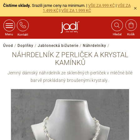
Čistíme sklady.
Srazili jsme ceny na minimum. |
VŠE ZA 999 KČ
|
VŠE ZA
1.499 KČ
|
VŠE ZA 1.999 KČ
Menu
Hledat
Košík
Kontakt
Úvod
/
Doplňky
/
Jablonecká bižuterie
/
Náhrdelníky
/
NÁHRDELNÍK Z PERLIČEK A KRYSTAL
KAMÍNKŮ
Jemný dámský náhrdelník ze skleněných perliček v mléčné bílé
barvě prokládaný broušenými krystaly.