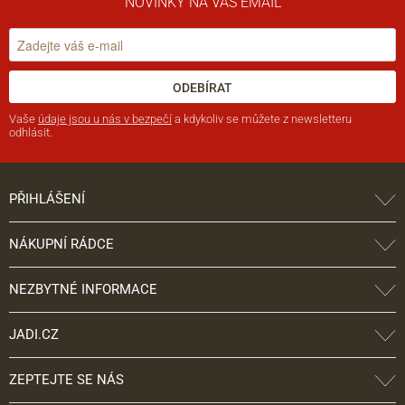
NOVINKY NA VÁŠ EMAIL
ODEBÍRAT
Vaše
údaje jsou u nás v bezpečí
a kdykoliv se můžete z newsletteru
odhlásit.
PŘIHLÁŠENÍ
NÁKUPNÍ RÁDCE
NEZBYTNÉ INFORMACE
JADI.CZ
ZEPTEJTE SE NÁS