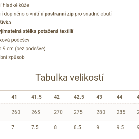
ní hladké kůže
ní doplněno o vnitřní
postranní zip
pro snadné obutí
dšívka
jímatelná stélka potažená textilií
exová podešev
a 9 cm (bez podešve)
robní způsob
Tabulka velikostí
41
41.5
42
42.5
43
44
260
265
270
275
280
285
7
7.5
8
8.5
9
9.5