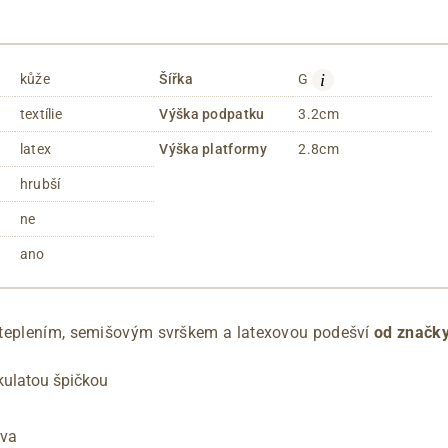
i
kůže
Šířka
G
textílie
Výška podpatku
3.2cm
latex
Výška platformy
2.8cm
hrubší
ne
ano
teplením, semišovým svrškem a latexovou podešví
od značky
 kulatou špičkou
rva