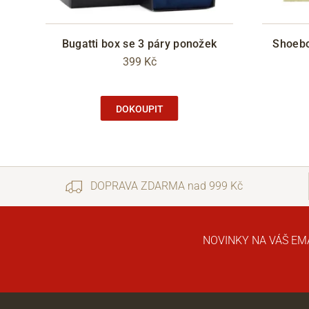
u
Bugatti box se 3 páry ponožek
Shoebo
399 Kč
DOKOUPIT
DOPRAVA ZDARMA nad 999 Kč
NOVINKY NA VÁŠ EM