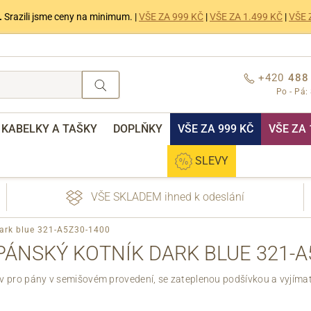
.
Srazili jsme ceny na minimum. |
VŠE ZA 999 KČ
|
VŠE ZA 1.499 KČ
|
VŠE 
+420
488
Po - Pá:
KABELKY A TAŠKY
DOPLŇKY
VŠE ZA 999 KČ
VŠE ZA 
SLEVY
VŠE SKLADEM ihned k odeslání
dark blue 321-A5Z30-1400
PÁNSKÝ KOTNÍK DARK BLUE 321-A
v pro pány v semišovém provedení, se zateplenou podšívkou a vyjímat
nebo přihlášení