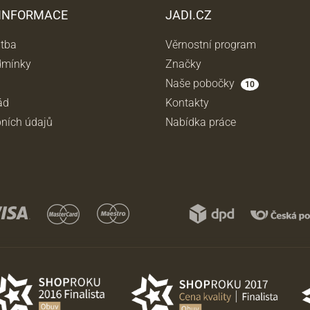
 INFORMACE
JADI.CZ
atba
Věrnostní program
dmínky
Značky
Naše pobočky
10
ád
Kontakty
ních údajů
Nabídka práce