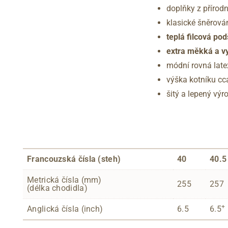
doplňky z přírod
klasické šněrová
teplá filcová po
extra měkká a vy
módní rovná lat
výška kotníku cc
šitý a lepený vý
Francouzská čísla (steh)
40
40.5
Metrická čísla (mm)
255
257
(délka chodidla)
+
Anglická čísla (inch)
6.5
6.5