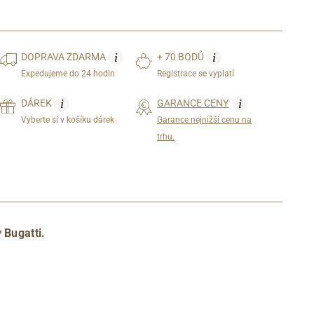
i
i
DOPRAVA
ZDARMA
+ 70 BODŮ
Expedujeme do 24 hodin
Registrace se vyplatí
i
i
DÁREK
GARANCE CENY
Vyberte si v košíku dárek
Garance nejnižší cenu na
trhu.
 Bugatti.