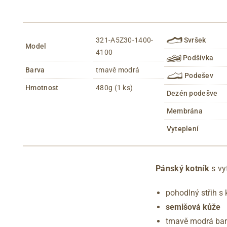
321-A5Z30-1400-
Svršek
Model
4100
Podšívka
Barva
tmavě modrá
Podešev
Hmotnost
480g (1 ks)
Dezén podešve
Membrána
Vyteplení
Pánský kotník
s vy
pohodlný střih s
semišová kůže
tmavě modrá ba