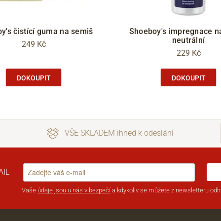
y's čistící guma na semiš
Shoeboy's impregnace n
neutrální
249 Kč
229 Kč
DOKOUPIT
DOKOUPIT
VŠE SKLADEM ihned k odeslání
AIL
Vaše
údaje jsou u nás v bezpečí
a kdykoliv se můžete z newsletteru odhl