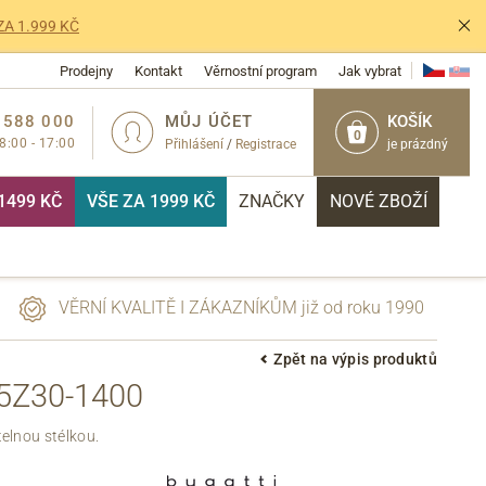
ZA 1.999 KČ
Prodejny
Kontakt
Věrnostní program
Jak vybrat
 588 000
MŮJ ÚČET
KOŠÍK
0
 8:00 - 17:00
Přihlášení
/
Registrace
je prázdný
1499 KČ
VŠE ZA 1999 KČ
ZNAČKY
NOVÉ ZBOŽÍ
VĚRNÍ KVALITĚ I ZÁKAZNÍKŮM již od roku 1990
Zpět na výpis produktů
5Z30-1400
PŘIHLÁSIT
elnou stélkou.