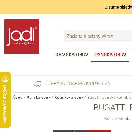
Čistíme sklady
DÁMSKÁ OBUV
PÁNSKÁ OBUV
DOPRAVA ZDARMA nad 999 Kč
Úvod
/
Pánská obuv
/
Kotníková obuv
/
Bugatti pánský kotník 
BUGATTI 
Zapomenuté heslo
Kotníková obu
Registrace