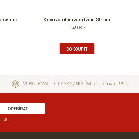
a semiš
Kovová obouvací lžíce 30 cm
149 Kč
DOKOUPIT
VĚRNÍ KVALITĚ I ZÁKAZNÍKŮM již od roku 1990
ODEBÍRAT
ásit.