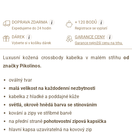
i
i
DOPRAVA
ZDARMA
+ 120 BODŮ
Expedujeme do 24 hodin
Registrace se vyplatí
i
i
DÁREK
GARANCE CENY
Vyberte si v košíku dárek
Garance nejnižší cenu na trhu.
Luxusní kožená crossbody kabelka v malém střihu
od
značky Pikolinos.
oválný tvar
malá velikost na každodenní nezbytnosti
kabelka z hladké a poddajné kůže
světlá, okrově hnědá barva se stínováním
kování a zipy ve stříbrné barvě
na přední straně
pohotovostní zipová kapsička
hlavní kapsa uzavíratelná na kovový zip