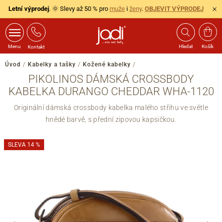
Letní výprodej
. 🌞 Slevy až 50 % pro
muže
i
ženy
.
OBJEVIT VÝPRODEJ
Menu
Hledat
Košík
Kontakt
Úvod
/
Kabelky a tašky
/
Kožené kabelky
/
PIKOLINOS DÁMSKÁ CROSSBODY
KABELKA DURANGO CHEDDAR WHA-1120
Originální dámská crossbody kabelka malého střihu ve světle
hnědé barvě, s přední zipovou kapsičkou.
SLEVA 14 %