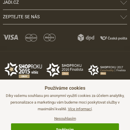
JADI.CZ
ZEPTEJTE SE NÁS
Používáme cookies
Díky vašemu souhlasu pro anonymní využití cookies za účelem analytiky,
personalizace a marketingu vám budeme moci poskytovat služby v
maximální kvalitě.
Více informací
.
©2026 JADI.cz. Užití materiálů bez souhlasu není možné.
Údaje mají pouze informativní charakter a mohou být změněny bez
předchozího upozornění.
Nesouhlasím
Technicky zajišťuje
Simplia.cz
.
Souhlasím