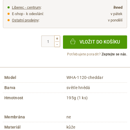
Liberec - centrum
:
ihned
E-shop - k odeslání:
v pátek
Ostatní prodejny
:
v pondělí
+
VLOŽIT DO KOŠÍKU
-
Potřebujete poradit?
Zeptejte se nás.
Model
WHA-1120-cheddar
Barva
světle hnědá
Hmotnost
195g (1 ks)
Membrána
ne
Materiál
kůže