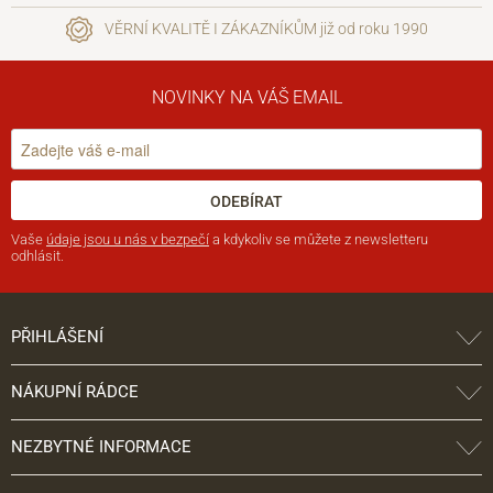
VĚRNÍ KVALITĚ I ZÁKAZNÍKŮM již od roku 1990
NOVINKY NA VÁŠ EMAIL
ODEBÍRAT
Vaše
údaje jsou u nás v bezpečí
a kdykoliv se můžete z newsletteru
odhlásit.
PŘIHLÁŠENÍ
NÁKUPNÍ RÁDCE
NEZBYTNÉ INFORMACE