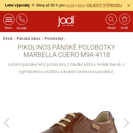
Letní výprodej
. 🌞 Slevy až 50 % pro
muže
i
ženy
.
OBJEVIT VÝPRODEJ
Menu
Hledat
Košík
Kontakt
Úvod
/
Pánská obuv
/
Polobotky
/
PIKOLINOS PÁNSKÉ POLOBOTKY
MARBELLA CUERO M9A-4118
Ležérní pánské letní polobotky z hladké kůže v hnědé barvě, s
vyjímatelnou vložkou a kvalitní latexovou podešví.