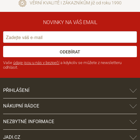
VĚRNÍ KVALITĚ I ZÁKAZNÍKŮM již od roku 1990
NOVINKY NA VÁŠ EMAIL
ODEBÍRAT
Vaše
údaje jsou u nás v bezpečí
a kdykoliv se můžete z newsletteru
odhlásit.
PŘIHLÁŠENÍ
NÁKUPNÍ RÁDCE
NEZBYTNÉ INFORMACE
JADI.CZ