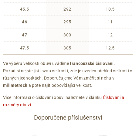
45.5
292
10.5
46
295
11
47
300
12
47.5
305
12.5
Ve výběru velikosti obuvi uvádíme
francouzské číslování
.
Pokud si nejste jistí svou velikostí, zde je uveden přehled velikostí v
různých jednotkách. Doporučujeme Vám změřit si nohu v
milimetrech
a poté najít odpovídající velikost.
Více informací o číslování obuvi naleznete v článku
Číslování a
rozměry obuvi
.
Doporučené příslušenství