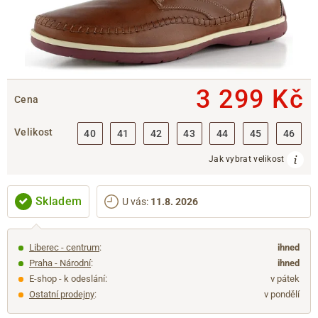
3 299 Kč
Cena
Velikost
40
41
42
43
44
45
46
Jak vybrat velikost
Skladem
U vás
:
11.8. 2026
Liberec - centrum
:
ihned
Praha - Národní
:
ihned
E-shop - k odeslání:
v pátek
Ostatní prodejny
:
v pondělí