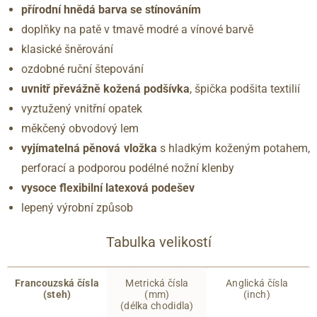
přírodní hnědá barva se stínováním
doplňky na patě v tmavě modré a vínové barvě
klasické šněrování
ozdobné ruční štepování
uvnitř převážně kožená podšívka
, špička podšita textilií
vyztužený vnitřní opatek
měkčený obvodový lem
vyjímatelná pěnová vložka
s hladkým koženým potahem,
perforací a podporou podélné nožní klenby
vysoce flexibilní latexová podešev
lepený výrobní způsob
Tabulka velikostí
Francouzská čísla
Metrická čísla
Anglická čísla
(steh)
(mm)
(inch)
(délka chodidla)