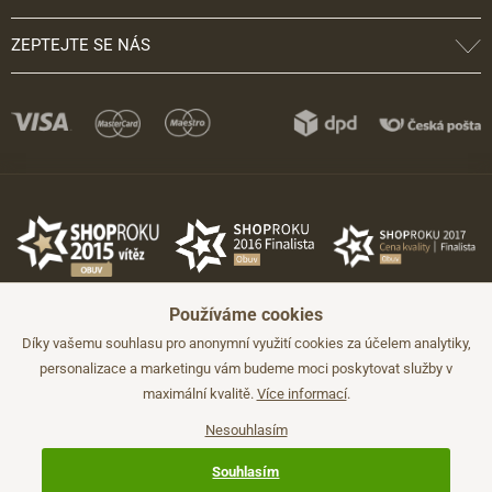
ZEPTEJTE SE NÁS
Používáme cookies
Díky vašemu souhlasu pro anonymní využití cookies za účelem analytiky,
personalizace a marketingu vám budeme moci poskytovat služby v
maximální kvalitě.
Více informací
.
©2026 JADI.cz. Užití materiálů bez souhlasu není možné.
Údaje mají pouze informativní charakter a mohou být změněny bez
předchozího upozornění.
Nesouhlasím
Technicky zajišťuje
Simplia.cz
.
Souhlasím