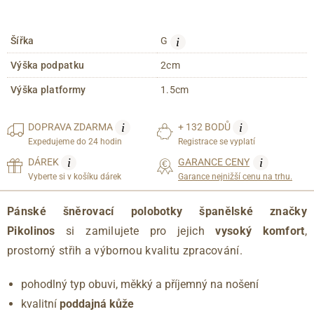
i
Šířka
G
Výška podpatku
2cm
Výška platformy
1.5cm
i
i
DOPRAVA
ZDARMA
+ 132 BODŮ
Expedujeme do 24 hodin
Registrace se vyplatí
i
i
DÁREK
GARANCE CENY
Vyberte si v košíku dárek
Garance nejnižší cenu na trhu.
Pánské šněrovací polobotky španělské značky
Pikolinos
si zamilujete pro jejich
vysoký komfort
,
prostorný střih a výbornou kvalitu zpracování.
pohodlný typ obuvi, měkký a příjemný na nošení
kvalitní
poddajná kůže