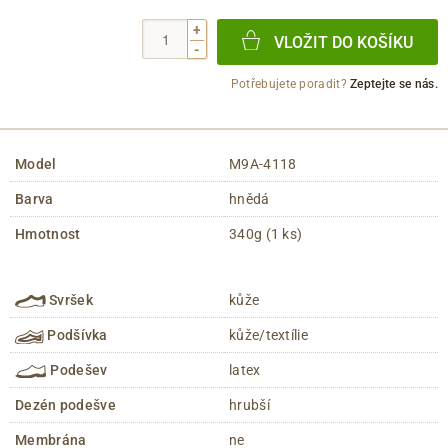
+
VLOŽIT DO KOŠÍKU
-
Potřebujete poradit?
Zeptejte se nás.
Model
M9A-4118
Barva
hnědá
Hmotnost
340g (1 ks)
Svršek
kůže
Podšívka
kůže/textílie
Podešev
latex
Dezén podešve
hrubší
Membrána
ne