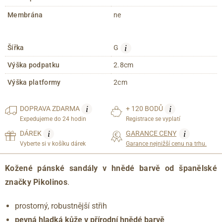
Membrána
ne
i
Šířka
G
Výška podpatku
2.8cm
Výška platformy
2cm
i
i
DOPRAVA
ZDARMA
+ 120 BODŮ
Expedujeme do 24 hodin
Registrace se vyplatí
i
i
DÁREK
GARANCE CENY
Vyberte si v košíku dárek
Garance nejnižší cenu na trhu.
Kožené pánské sandály v hnědé barvě od
španělské
značky Pikolinos
.
prostorný, robustnější střih
pevná hladká kůže v přírodní hnědé barvě