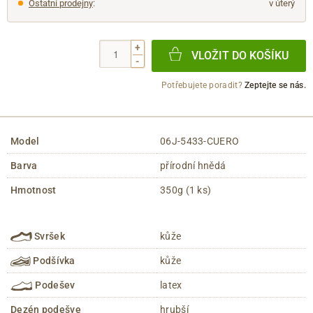
Ostatní prodejny
:
v úterý
+
VLOŽIT DO KOŠÍKU
-
Potřebujete poradit?
Zeptejte se nás.
Model
06J-5433-CUERO
Barva
přírodní hnědá
Hmotnost
350g (1 ks)
Svršek
kůže
Podšívka
kůže
Podešev
latex
Dezén podešve
hrubší