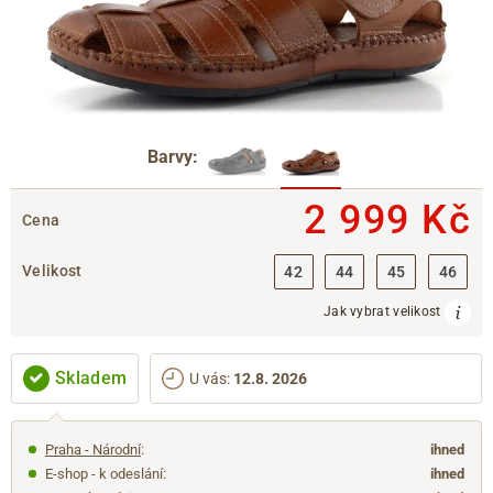
Barvy:
2 999 Kč
Cena
Velikost
42
44
45
46
Jak vybrat velikost
Skladem
U vás
:
12.8. 2026
Praha - Národní
:
ihned
E-shop - k odeslání:
ihned