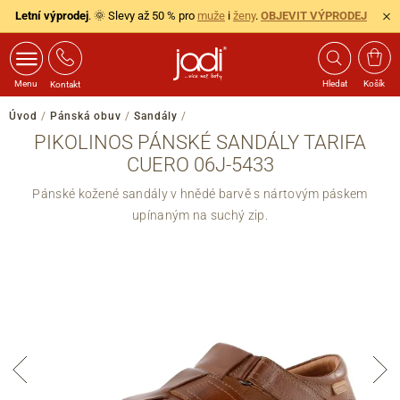
Letní výprodej
. 🌞 Slevy až 50 % pro
muže
i
ženy
.
OBJEVIT VÝPRODEJ
Menu
Hledat
Košík
Kontakt
Úvod
/
Pánská obuv
/
Sandály
/
PIKOLINOS PÁNSKÉ SANDÁLY TARIFA
CUERO 06J-5433
Pánské kožené sandály v hnědé barvě s nártovým páskem
upínaným na suchý zip.