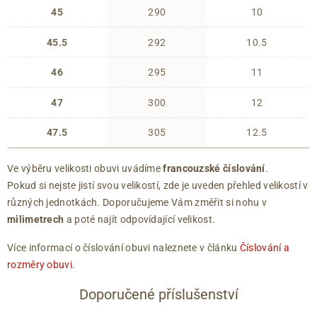
45
290
10
45.5
292
10.5
46
295
11
47
300
12
47.5
305
12.5
Ve výběru velikosti obuvi uvádíme
francouzské číslování
.
Pokud si nejste jistí svou velikostí, zde je uveden přehled velikostí v
různých jednotkách. Doporučujeme Vám změřit si nohu v
milimetrech
a poté najít odpovídající velikost.
Více informací o číslování obuvi naleznete v článku
Číslování a
rozměry obuvi
.
Doporučené příslušenství