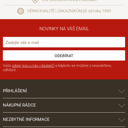
VĚRNÍ KVALITĚ I ZÁKAZNÍKŮM již od roku 1990
NOVINKY NA VÁŠ EMAIL
ODEBÍRAT
Vaše
údaje jsou u nás v bezpečí
a kdykoliv se můžete z newsletteru
odhlásit.
PŘIHLÁŠENÍ
NÁKUPNÍ RÁDCE
NEZBYTNÉ INFORMACE