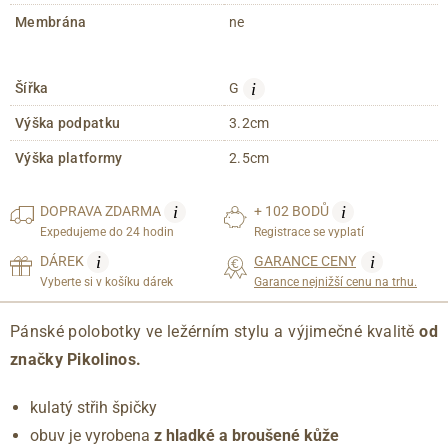
Membrána
ne
i
Šířka
G
Výška podpatku
3.2cm
Výška platformy
2.5cm
i
i
DOPRAVA
ZDARMA
+ 102 BODŮ
Expedujeme do 24 hodin
Registrace se vyplatí
i
i
DÁREK
GARANCE CENY
Vyberte si v košíku dárek
Garance nejnižší cenu na trhu.
Pánské polobotky ve ležérním stylu a výjimečné kvalitě
od
značky Pikolinos.
kulatý střih špičky
obuv je vyrobena
z hladké a broušené kůže