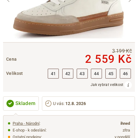
3 199 Kč
2 559 Kč
Cena
Velikost
41
42
43
44
45
46
Jak vybrat velikost
Skladem
U vás
:
12.8. 2026
Praha - Národní
:
ihned
E-shop - k odeslání:
zítra
Ostatní prodejny
:
v pondělí