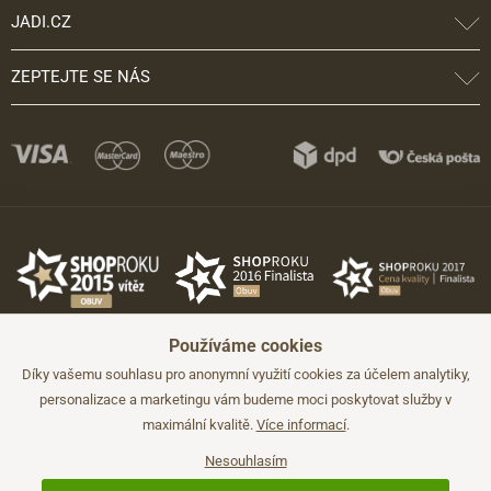
JADI.CZ
ZEPTEJTE SE NÁS
Používáme cookies
Díky vašemu souhlasu pro anonymní využití cookies za účelem analytiky,
personalizace a marketingu vám budeme moci poskytovat služby v
maximální kvalitě.
Více informací
.
©2026 JADI.cz. Užití materiálů bez souhlasu není možné.
Údaje mají pouze informativní charakter a mohou být změněny bez
předchozího upozornění.
Nesouhlasím
Technicky zajišťuje
Simplia.cz
.