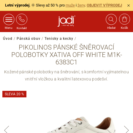
Letní výprodej
. 🌞 Slevy až 50 % pro
muže
i
ženy
.
OBJEVIT VÝPRODEJ
Menu
Hledat
Košík
Kontakt
Úvod
/
Pánská obuv
/
Tenisky a kecky
/
PIKOLINOS PÁNSKÉ ŠNĚROVACÍ
POLOBOTKY XATIVA OFF WHITE M1K-
6383C1
Kožené pánské polobotky na šněrování, s komfortní vyjímatelnou
vnitřní vložkou a kvalitní latexovou podešví.
SLEVA 20 %