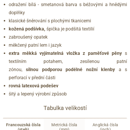
odražení bílá - smetanová barva s béžovými a hnědými
doplňky
klasické šněrování s plochými tkanicemi
kožená podšívka,
špička je podšitá textilií
zabroušený opatek
měkčený patní lem i jazyk
extra měkká vyjímatelná vložka z paměťové pěny
s
textilním potahem, zesílenou patní
zónou,
silnou podporou podélné nožní klenby
a s
perforací v přední části
rovná latexová podešev
šitý a lepený výrobní způsob
Tabulka velikostí
Francouzská čísla
Metrická čísla
Anglická čísla
(steh)
(mm)
(inch)