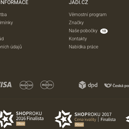
 INFORMACE
JADI.CZ
atba
Věrnostní program
dmínky
Značky
Naše pobočky
10
ád
Kontakty
ních údajů
Nabídka práce