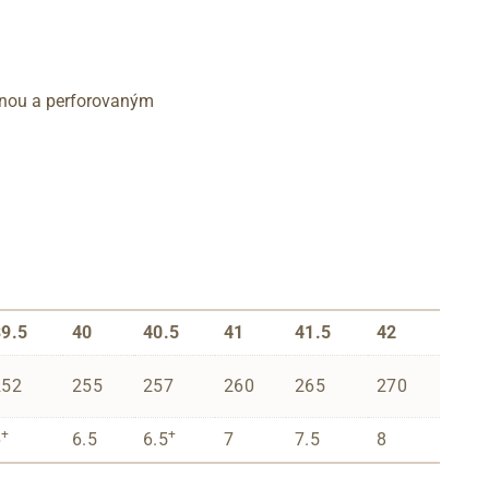
ónou a perforovaným
39.5
40
40.5
41
41.5
42
252
255
257
260
265
270
+
+
6
6.5
6.5
7
7.5
8