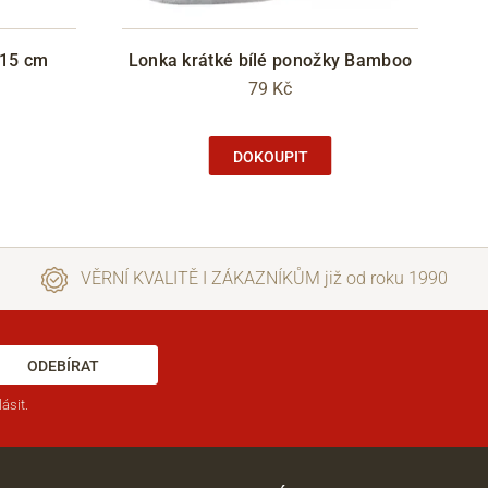
 15 cm
Lonka krátké bílé ponožky Bamboo
79 Kč
DOKOUPIT
VĚRNÍ KVALITĚ I ZÁKAZNÍKŮM již od roku 1990
ODEBÍRAT
ásit.