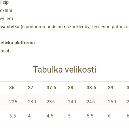
í zip
extilní
vý lem
vá stélka
(s podporou podélné nožní klenby, zesílenou patní z
tetická platforma
působ
Tabulka velikostí
36
37
37.5
38
38.5
39
225
230
235
240
245
250
3.5
4
4.5
5
5.5
6