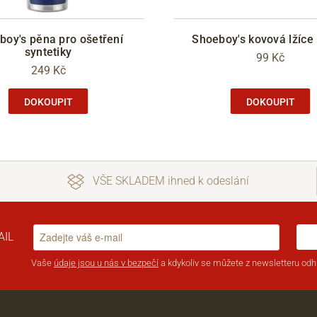
boy's pěna pro ošetření
Shoeboy's kovová lžíce
syntetiky
99 Kč
249 Kč
DOKOUPIT
DOKOUPIT
VŠE SKLADEM ihned k odeslání
AIL
Vaše
údaje jsou u nás v bezpečí
a kdykoliv se můžete z newsletteru odhl