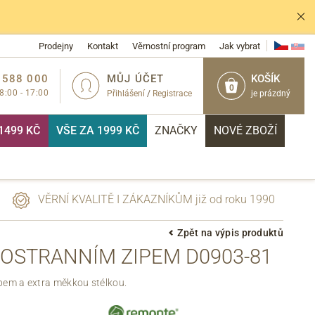
Prodejny
Kontakt
Věrnostní program
Jak vybrat
 588 000
MŮJ ÚČET
KOŠÍK
0
 8:00 - 17:00
Přihlášení
/
Registrace
je prázdný
1499 KČ
VŠE ZA 1999 KČ
ZNAČKY
NOVÉ ZBOŽÍ
VĚRNÍ KVALITĚ I ZÁKAZNÍKŮM již od roku 1990
Zpět na výpis produktů
POSTRANNÍM ZIPEM D0903-81
PŘIHLÁSIT
pem a extra měkkou stélkou.