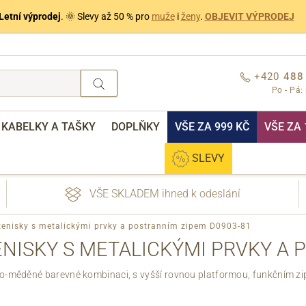
Letní výprodej
. 🌞 Slevy až 50 % pro
muže
i
ženy
.
OBJEVIT VÝPRODEJ
+420
488
Po - Pá:
KABELKY A TAŠKY
DOPLŇKY
VŠE ZA 999 KČ
VŠE ZA 
SLEVY
VŠE SKLADEM ihned k odeslání
tenisky s metalickými prvky a postranním zipem D0903-81
NISKY S METALICKÝMI PRVKY A 
lo-měděné barevné kombinaci, s vyšší rovnou platformou, funkčním zi
nebo přihlášení