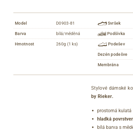
Model
D0903-81
Svršek
Barva
bílá/měděná
Podšívka
Hmotnost
260g (1 ks)
Podešev
Dezén podešve
Membrána
Stylové dámské ko
by Rieker.
prostorná kulatá
hladká povrstven
bílá barva s měd