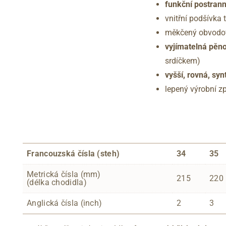
funkční postrann
vnitřní podšívka t
měkčený obvodo
vyjímatelná pěno
srdíčkem)
vyšší, rovná, syn
lepený výrobní z
Francouzská čísla (steh)
34
35
Metrická čísla (mm)
215
220
(délka chodidla)
Anglická čísla (inch)
2
3