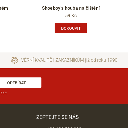
krém
Shoeboy's houba na čištění
59 Kč
DOKOUPIT
VĚRNÍ KVALITĚ I ZÁKAZNÍKŮM již od roku 1990
ODEBÍRAT
ásit.
ZEPTEJTE SE NÁS