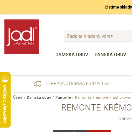
Čistíme sklady
DÁMSKÁ OBUV
PÁNSKÁ OBUV
DOPRAVA ZDARMA nad 999 Kč
Úvod
/
Dámská obuv
/
Pantofle
/
Remonte krémové mašličkové 
REMONTE KRÉMOV
Zapomenuté heslo
Dámské
Registrace