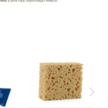
rech
a poté najít odpovídající velikost.