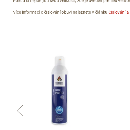
Pokud si nejste jistí svou velikostí, zde je uveden přehled vel
Více informací o číslování obuvi naleznete v článku
Číslování a