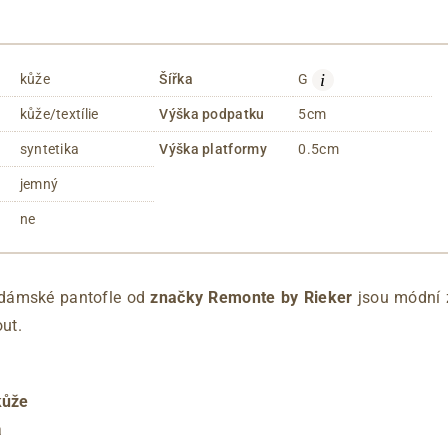
i
kůže
Šířka
G
kůže/textílie
Výška podpatku
5cm
syntetika
Výška platformy
0.5cm
jemný
ne
dámské pantofle od
značky Remonte by Rieker
jsou módní z
out.
kůže
a