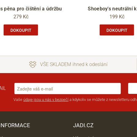
s pěna pro čištění a údržbu
Shoeboy's neutrální 
279 Kč
199 Kč
DOKOUPIT
DOKOUPIT
VŠE SKLADEM ihned k odeslání
AIL
Vaše
údaje jsou u nás v bezpečí
a kdykoliv se můžete z newsletteru odhl
 INFORMACE
JADI.CZ