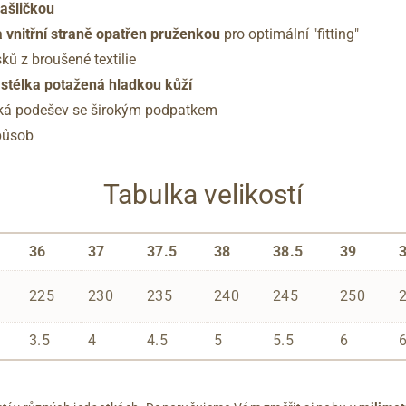
ašličkou
 vnitřní straně opatřen pruženkou
pro optimální "fitting"
sků z broušené textilie
stélka potažená hladkou kůží
cká podešev se širokým podpatkem
způsob
Tabulka velikostí
36
37
37.5
38
38.5
39
225
230
235
240
245
250
3.5
4
4.5
5
5.5
6