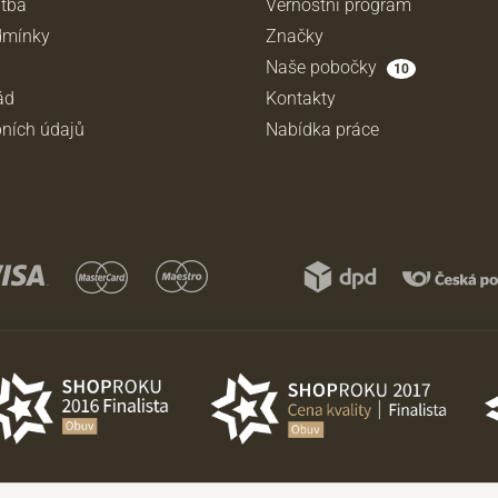
atba
Věrnostní program
dmínky
Značky
Naše pobočky
10
ád
Kontakty
ních údajů
Nabídka práce