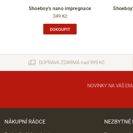
Shoeboy's nano impregnace
Shoeboy'
349 Kč
DOKOUPIT
DOPRAVA ZDARMA nad 999 Kč
NOVINKY NA VÁŠ EM
NÁKUPNÍ RÁDCE
NEZBYTNÉ