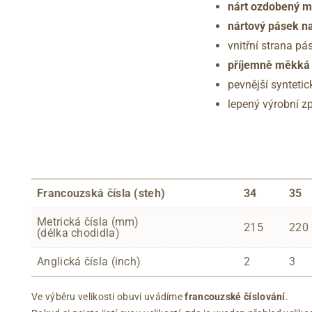
nárt ozdobený m
nártový pásek na
vnitřní strana pá
příjemně měkká 
pevnější synteti
lepený výrobní 
Francouzská čísla (steh)
34
35
Metrická čísla (mm)
215
220
(délka chodidla)
Anglická čísla (inch)
2
3
Ve výběru velikosti obuvi uvádíme
francouzské číslování
.