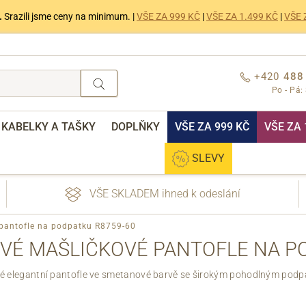
.
Srazili jsme ceny na minimum. |
VŠE ZA 999 KČ
|
VŠE ZA 1.499 KČ
|
VŠE 
+420
488
Po - Pá:
KABELKY A TAŠKY
DOPLŇKY
VŠE ZA 999 KČ
VŠE ZA 
SLEVY
VŠE SKLADEM ihned k odeslání
pantofle na podpatku R8759-60
É MAŠLIČKOVÉ PANTOFLE NA PO
 elegantní pantofle ve smetanové barvě se širokým pohodlným pod
nebo přihlášení