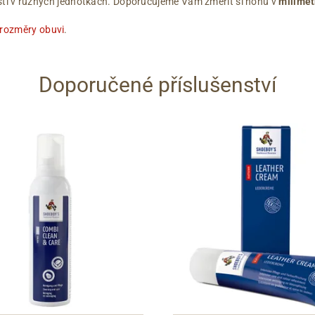
ikostí v různých jednotkách. Doporučujeme Vám změřit si nohu v
milimet
 rozměry obuvi
.
Doporučené příslušenství