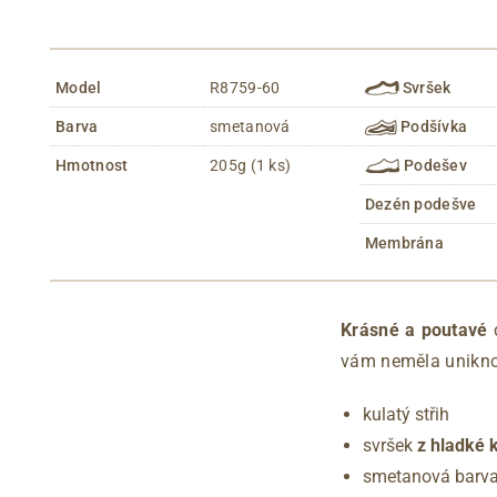
Model
R8759-60
Svršek
Barva
smetanová
Podšívka
Hmotnost
205g (1 ks)
Podešev
Dezén podešve
Membrána
Krásné a poutavé
vám neměla unikn
kulatý střih
svršek
z hladké 
smetanová barv