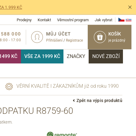
ZA 1.999 KČ
Prodejny
Kontakt
Věrnostní program
Jak vybrat
 588 000
MŮJ ÚČET
KOŠÍK
0
 8:00 - 17:00
Přihlášení
/
Registrace
je prázdný
1499 KČ
VŠE ZA 1999 KČ
ZNAČKY
NOVÉ ZBOŽÍ
VĚRNÍ KVALITĚ I ZÁKAZNÍKŮM již od roku 1990
Zpět na výpis produktů
DPATKU R8759-60
PŘIHLÁSIT
patkem.