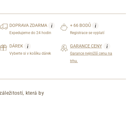
i
i
DOPRAVA
ZDARMA
+ 66 BODŮ
Expedujeme do 24 hodin
Registrace se vyplatí
i
i
DÁREK
GARANCE CENY
Vyberte si v košíku dárek
Garance nejnižší cenu na
trhu.
áležitostí, která by