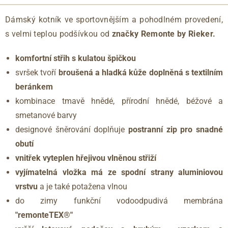
Dámský kotník ve sportovnějším a pohodlném provedení,
s velmi teplou podšívkou od
značky Remonte by Rieker.
komfortní střih s kulatou špičkou
svršek tvoří
broušená a hladká kůže doplněná s textilním
beránkem
kombinace tmavě hnědé, přírodní hnědé, béžové a
smetanové barvy
designové šněrování doplňuje
postranní zip pro snadné
obutí
vnitřek vyteplen hřejivou vlněnou střiží
vyjímatelná vložka má ze spodní strany aluminiovou
vrstvu
a je také potažena vlnou
do zimy funkční vodoodpudivá membrána
"remonteTEX®"