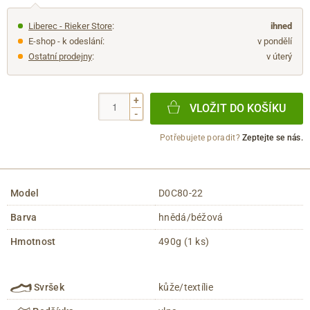
Liberec - Rieker Store
:
ihned
E-shop - k odeslání:
v pondělí
Ostatní prodejny
:
v úterý
+
VLOŽIT DO KOŠÍKU
-
Potřebujete poradit?
Zeptejte se nás.
Model
D0C80-22
Barva
hnědá/béžová
Hmotnost
490g (1 ks)
Svršek
kůže/textílie