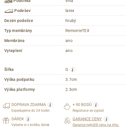
Podšívka
vlna
Podešev
latex
Dezén podešve
hrubý
Typ membrány
RemonteTEX
Membrána
ano
Vyteplení
ano
i
Šířka
G
Výška podpatku
3.7cm
Výška platformy
2.3cm
i
i
DOPRAVA
ZDARMA
+ 90 BODŮ
Expedujeme do 24 hodin
Registrace se vyplatí
i
i
DÁREK
GARANCE CENY
Vyberte si v košíku dárek
Garance nejnižší cenu na trhu.