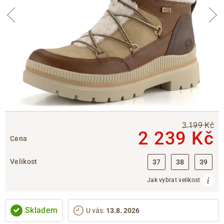
3 199 Kč
2 239 Kč
Cena
Velikost
37
38
39
Jak vybrat velikost
Skladem
U vás
:
13.8. 2026