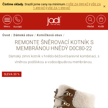
Čistíme sklady.
Srazili jsme ceny na minimum. |
VŠE ZA 999 KČ
|
VŠE ZA
1.499 KČ
|
VŠE ZA 1.999 KČ
Menu
Hledat
Košík
Kontakt
Úvod
/
Dámská obuv
/
Kotníčková obuv
/
REMONTE ŠNĚROVACÍ KOTNÍK S
MEMBRÁNOU HNĚDÝ D0C80-22
Dámský zimní kotník v hnědo-béžové barevné kombinaci, s
vlněnou podšívkou a vodoodpudivou membránou.
SLEVA 30 %