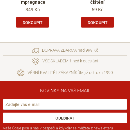
impregnace
čištění
349 Kč
59 Kč
DOKOUPIT
DOKOUPIT
DOPRAVA ZDARMA nad 999 Kč
VŠE SKLADEM ihned k odeslání
VĚRNÍ KVALITĚ I ZÁKAZNÍKŮM již od roku 1990
NOVINKY NA VÁŠ EMAIL
ODEBÍRAT
Vaše
údaje jsou u nás v bezpečí
a kdykoliv se můžete z newsletteru