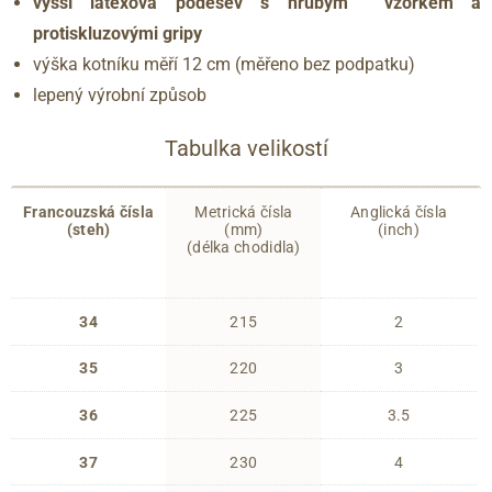
vyšší latexová podešev s hrubým vzorkem a
protiskluzovými gripy
výška kotníku měří 12 cm (měřeno bez podpatku)
lepený výrobní způsob
Tabulka velikostí
Francouzská čísla
Metrická čísla
Anglická čísla
(steh)
(mm)
(inch)
(délka chodidla)
34
215
2
35
220
3
36
225
3.5
37
230
4