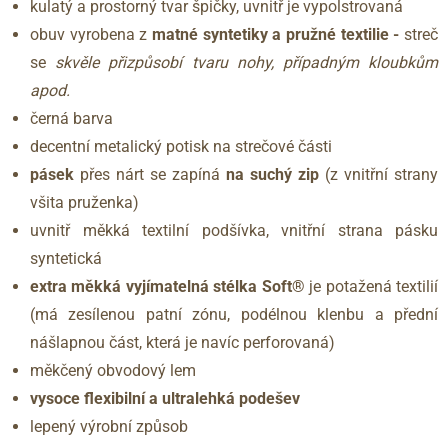
kulatý a prostorný tvar špičky, uvnitř je vypolstrovaná
obuv vyrobena z
matné syntetiky a pružné textilie -
streč
se
skvěle přizpůsobí tvaru nohy, případným kloubkům
apod.
černá barva
decentní metalický potisk na strečové části
pásek
přes nárt se zapíná
na suchý zip
(z vnitřní strany
všita pruženka)
uvnitř měkká textilní podšívka, vnitřní strana pásku
syntetická
extra měkká vyjímatelná stélka Soft®
je potažená textilií
(má zesílenou patní zónu, podélnou klenbu a přední
nášlapnou část, která je navíc perforovaná)
měkčený obvodový lem
vysoce flexibilní a ultralehká podešev
lepený výrobní způsob