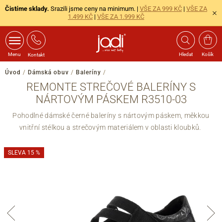
Čistíme sklady.
Srazili jsme ceny na minimum. |
VŠE ZA 999 KČ
|
VŠE ZA
1.499 KČ
|
VŠE ZA 1.999 KČ
Menu
Hledat
Košík
Kontakt
Úvod
/
Dámská obuv
/
Baleríny
/
REMONTE STREČOVÉ BALERÍNY S
NÁRTOVÝM PÁSKEM R3510-03
Pohodlné dámské černé baleríny s nártovým páskem, měkkou
vnitřní stélkou a strečovým materiálem v oblasti kloubků.
SLEVA 15 %