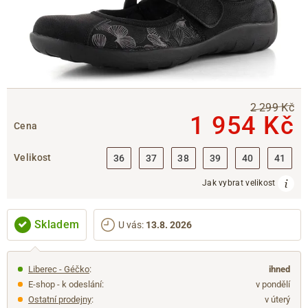
2 299 Kč
1 954 Kč
Cena
Velikost
36
37
38
39
40
41
Jak vybrat velikost
Skladem
U vás
:
13.8. 2026
Liberec - Géčko
:
ihned
E-shop - k odeslání:
v pondělí
Ostatní prodejny
:
v úterý