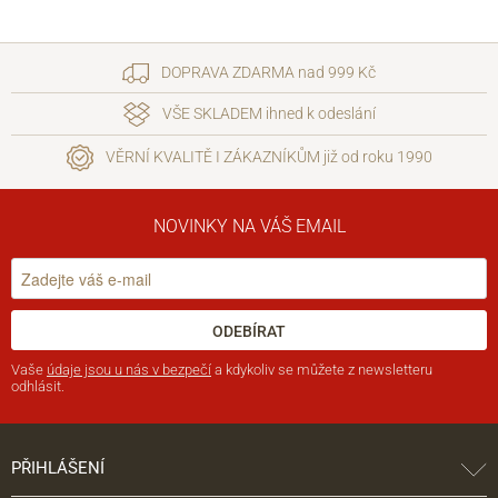
DOPRAVA ZDARMA nad 999 Kč
VŠE SKLADEM ihned k odeslání
VĚRNÍ KVALITĚ I ZÁKAZNÍKŮM již od roku 1990
NOVINKY NA VÁŠ EMAIL
ODEBÍRAT
Vaše
údaje jsou u nás v bezpečí
a kdykoliv se můžete z newsletteru
odhlásit.
PŘIHLÁŠENÍ