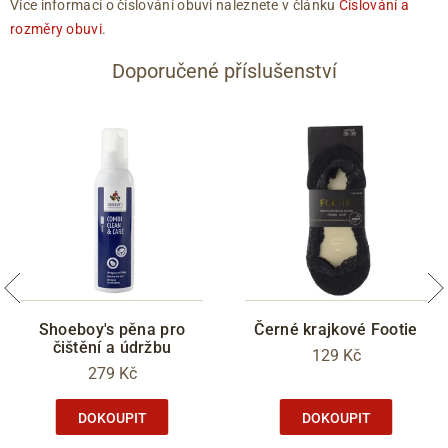
Více informací o číslování obuvi naleznete v článku
Číslování a
rozměry obuvi
.
Doporučené příslušenství
Shoeboy's pěna pro
Černé krajkové Footie
čištění a údržbu
129 Kč
279 Kč
DOKOUPIT
DOKOUPIT