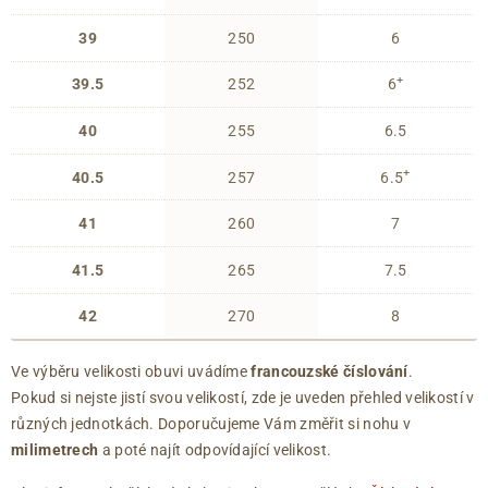
39
250
6
+
39.5
252
6
40
255
6.5
+
40.5
257
6.5
41
260
7
41.5
265
7.5
42
270
8
Ve výběru velikosti obuvi uvádíme
francouzské číslování
.
Pokud si nejste jistí svou velikostí, zde je uveden přehled velikostí v
různých jednotkách. Doporučujeme Vám změřit si nohu v
milimetrech
a poté najít odpovídající velikost.