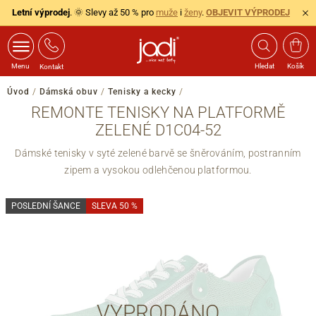
Letní výprodej
. 🌞 Slevy až 50 % pro
muže
i
ženy
.
OBJEVIT VÝPRODEJ
Menu
Hledat
Košík
Kontakt
Úvod
/
Dámská obuv
/
Tenisky a kecky
/
REMONTE TENISKY NA PLATFORMĚ
ZELENÉ D1C04-52
Dámské tenisky v syté zelené barvě se šněrováním, postranním
zipem a vysokou odlehčenou platformou.
POSLEDNÍ ŠANCE
SLEVA 50 %
VYPRODÁNO