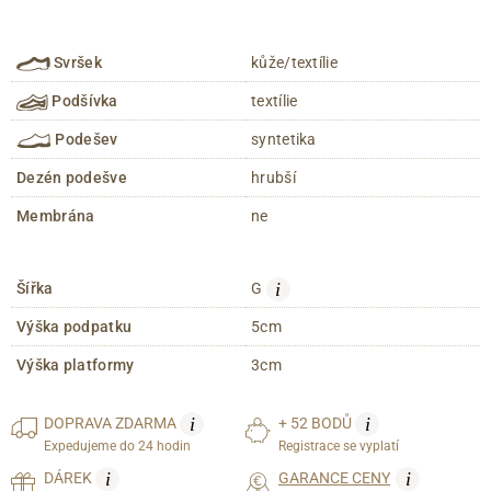
Svršek
kůže/textílie
Podšívka
textílie
Podešev
syntetika
Dezén podešve
hrubší
Membrána
ne
i
Šířka
G
Výška podpatku
5cm
Výška platformy
3cm
i
i
DOPRAVA
ZDARMA
+ 52 BODŮ
Expedujeme do 24 hodin
Registrace se vyplatí
i
i
DÁREK
GARANCE CENY