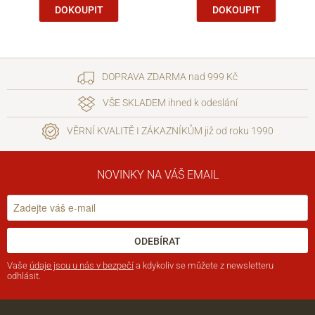
DOKOUPIT
DOKOUPIT
DOPRAVA ZDARMA nad 999 Kč
VŠE SKLADEM ihned k odeslání
VĚRNÍ KVALITĚ I ZÁKAZNÍKŮM již od roku 1990
NOVINKY NA VÁŠ EMAIL
ODEBÍRAT
Vaše
údaje jsou u nás v bezpečí
a kdykoliv se můžete z newsletteru
odhlásit.