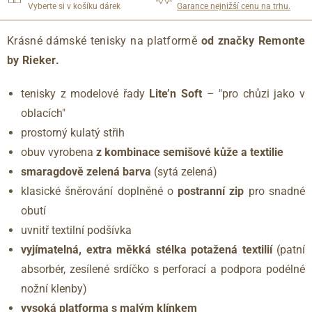
Vyberte si v košíku dárek
Garance nejnižší cenu na trhu.
Krásné dámské tenisky na platformě
od značky Remonte
by Rieker.
tenisky z modelové řady
Lite’n Soft
– "pro chůzi jako v
oblacích"
prostorný kulatý střih
obuv vyrobena
z kombinace semišové kůže a textilie
smaragdově zelená barva
(sytá zelená)
klasické šněrování doplněné o
postranní zip
pro snadné
obutí
uvnitř textilní podšívka
vyjímatelná, extra měkká stélka potažená textilií
(patní
absorbér, zesílené srdíčko s perforací a podpora podélné
nožní klenby)
vysoká platforma s malým klínkem