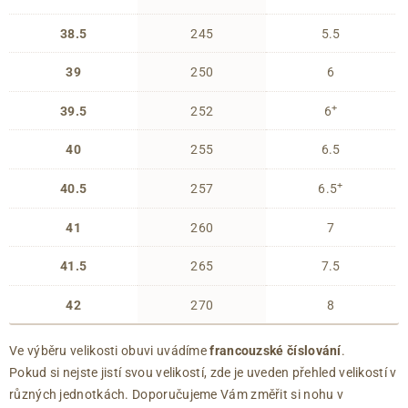
38.5
245
5.5
39
250
6
+
39.5
252
6
40
255
6.5
+
40.5
257
6.5
41
260
7
41.5
265
7.5
42
270
8
Ve výběru velikosti obuvi uvádíme
francouzské číslování
.
Pokud si nejste jistí svou velikostí, zde je uveden přehled velikostí v
různých jednotkách. Doporučujeme Vám změřit si nohu v