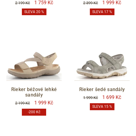
1 759 Kč
1 999 Kč
2 199 Kč
2 399 Kč
SLEVA 20 %
SLEVA 17 %
Rieker béžové lehké
Rieker šedé sandály
sandály
1 699 Kč
1 999 Kč
1 999 Kč
2 199 Kč
SLEVA 15 %
-200 Kč