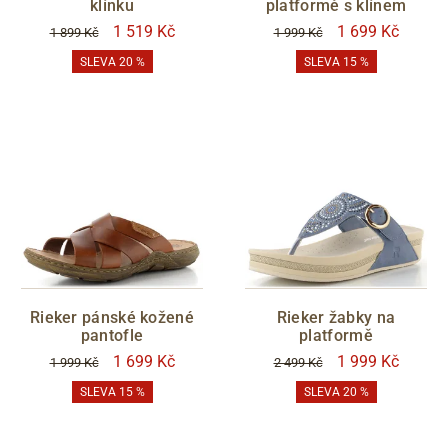
klínku
platformě s klínem
1 519 Kč
1 699 Kč
1 899 Kč
1 999 Kč
SLEVA 20 %
SLEVA 15 %
Rieker pánské kožené
Rieker žabky na
pantofle
platformě
1 699 Kč
1 999 Kč
1 999 Kč
2 499 Kč
SLEVA 15 %
SLEVA 20 %