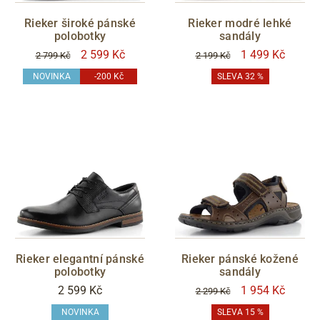
Rieker široké pánské
Rieker modré lehké
polobotky
sandály
2 599 Kč
1 499 Kč
2 799 Kč
2 199 Kč
NOVINKA
-200 Kč
SLEVA 32 %
Rieker elegantní pánské
Rieker pánské kožené
polobotky
sandály
2 599 Kč
1 954 Kč
2 299 Kč
NOVINKA
SLEVA 15 %