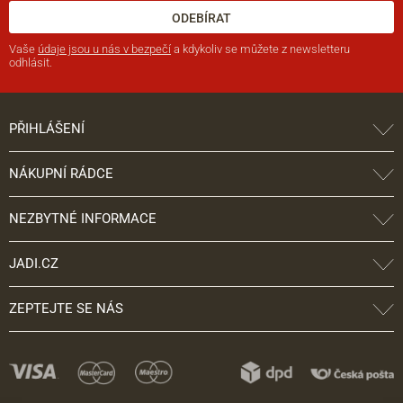
ODEBÍRAT
Vaše
údaje jsou u nás v bezpečí
a kdykoliv se můžete z newsletteru
odhlásit.
PŘIHLÁŠENÍ
NÁKUPNÍ RÁDCE
NEZBYTNÉ INFORMACE
JADI.CZ
ZEPTEJTE SE NÁS