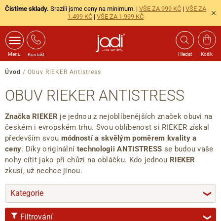
Čistíme sklady.
Srazili jsme ceny na minimum. |
VŠE ZA 999 KČ
|
VŠE ZA
1.499 KČ
|
VŠE ZA 1.999 KČ
Menu
Hledat
Košík
Kontakt
Úvod
/
Obuv RIEKER Antistress
OBUV RIEKER ANTISTRESS
Značka RIEKER
je jednou z nejoblíbenějších značek obuvi na
českém i evropském trhu. Svou oblíbenost si RIEKER získal
především svou
módností a skvělým poměrem kvality a
ceny
. Díky originální
technologii ANTISTRESS
se budou vaše
nohy cítit jako při chůzi na obláčku. Kdo jednou
RIEKER
zkusí, už nechce jinou.
Kategorie
❯
Filtrování
❯