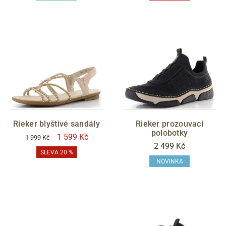
Rieker blyštivé sandály
Rieker prozouvací
polobotky
1 599 Kč
1 999 Kč
2 499 Kč
SLEVA 20 %
NOVINKA