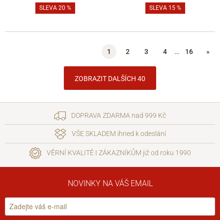
SLEVA 20 %
SLEVA 15 %
…
1
2
3
4
16
»
ZOBRAZIT DALŠÍCH 40
DOPRAVA ZDARMA nad 999 Kč
VŠE SKLADEM ihned k odeslání
VĚRNÍ KVALITĚ I ZÁKAZNÍKŮM již od roku 1990
NOVINKY NA VÁŠ EMAIL