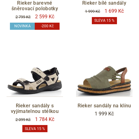
Rieker barevné
Rieker bílé sandály
šněrovací polobotky
1 699 Kč
1 999 Kč
2 599 Kč
2 799 Kč
SLEVA 15 %
NOVINKA
-200 Kč
Rieker sandály s
Rieker sandály na klínu
vyjímatelnou stélkou
1 999 Kč
1 784 Kč
2 099 Kč
SLEVA 15 %