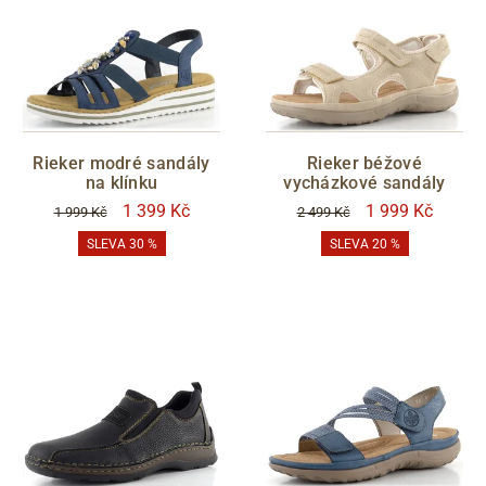
Zlevněno
POSLEDNÍ ŠANCE
Rieker modré sandály
Rieker béžové
na klínku
vycházkové sandály
ano
1 399 Kč
1 999 Kč
1 999 Kč
2 499 Kč
VELIKOST LÝTKA
SLEVA 30 %
SLEVA 20 %
XS
S
M
L
XL
MEMBRÁNA
ano
S05 - Liberec
Filtrovat