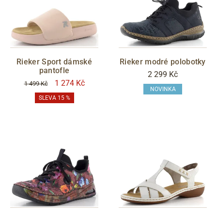
Rieker Sport dámské
Rieker modré polobotky
pantofle
2 299 Kč
1 274 Kč
1 499 Kč
NOVINKA
SLEVA 15 %