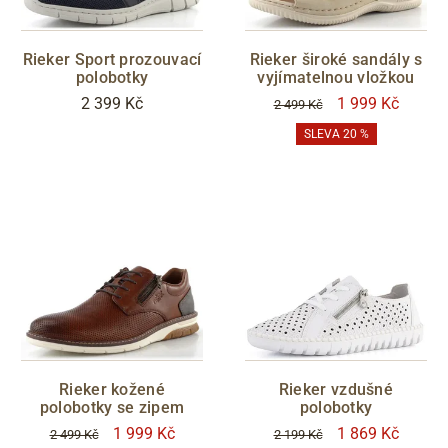
Rieker Sport prozouvací
Rieker široké sandály s
polobotky
vyjímatelnou vložkou
2 399 Kč
1 999 Kč
2 499 Kč
SLEVA 20 %
Rieker kožené
Rieker vzdušné
polobotky se zipem
polobotky
1 999 Kč
1 869 Kč
2 499 Kč
2 199 Kč