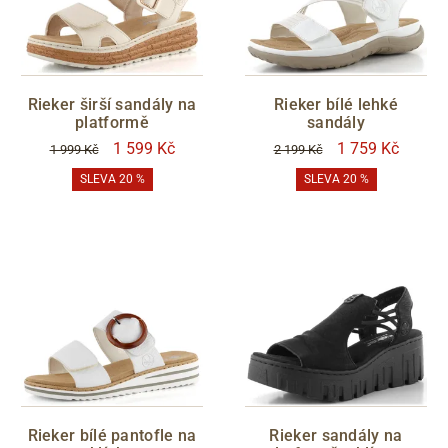
Rieker širší sandály na
Rieker bílé lehké
platformě
sandály
1 599 Kč
1 759 Kč
1 999 Kč
2 199 Kč
SLEVA 20 %
SLEVA 20 %
Rieker bílé pantofle na
Rieker sandály na