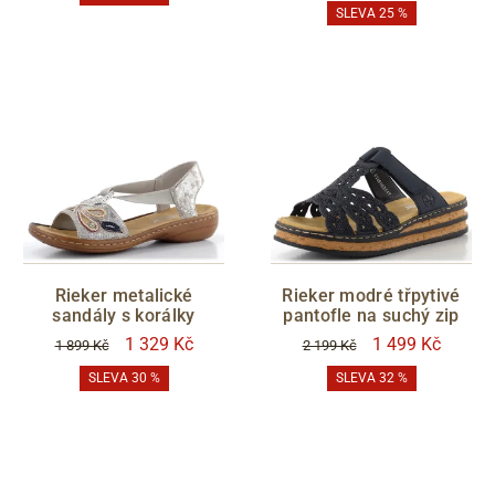
SLEVA 25 %
modrá
tyrkysová
zelená
olivová
žlutá
oranžová
růžová
zlatá
stříbrná
bronzová
metalická
barevná
VÝŠKA PODPATKU
Rieker metalické
Rieker modré třpytivé
sandály s korálky
pantofle na suchý zip
1 329 Kč
1 499 Kč
1 899 Kč
2 199 Kč
VYTEPLENÍ
SLEVA 30 %
SLEVA 32 %
ano
CENA