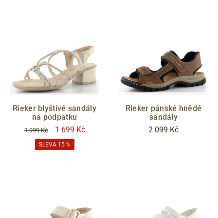
Rieker blyštivé sandály
Rieker pánské hnědé
na podpatku
sandály
1 699 Kč
2 099 Kč
1 999 Kč
SLEVA 15 %