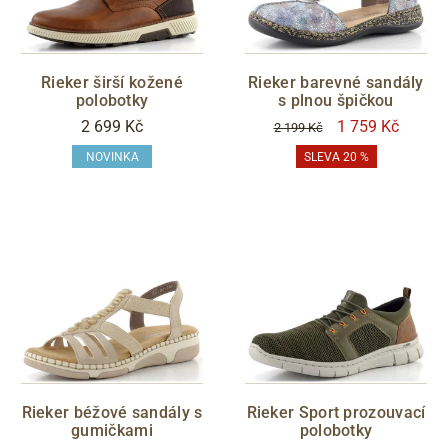
Rieker širší kožené
Rieker barevné sandály
polobotky
s plnou špičkou
2 699 Kč
1 759 Kč
2 199 Kč
NOVINKA
SLEVA 20 %
Rieker béžové sandály s
Rieker Sport prozouvací
gumičkami
polobotky