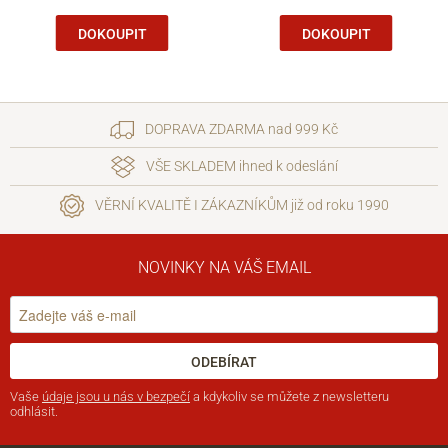
DOKOUPIT
DOKOUPIT
DOPRAVA ZDARMA nad 999 Kč
VŠE SKLADEM ihned k odeslání
VĚRNÍ KVALITĚ I ZÁKAZNÍKŮM již od roku 1990
NOVINKY NA VÁŠ EMAIL
ODEBÍRAT
Vaše
údaje jsou u nás v bezpečí
a kdykoliv se můžete z newsletteru
odhlásit.