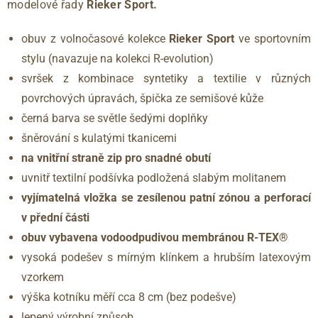
modelové řady
Rieker Sport.
obuv z volnočasové kolekce
Rieker Sport
ve sportovním
stylu (navazuje na kolekci R-evolution)
svršek z kombinace syntetiky a textilie v různých
povrchových úpravách, špička ze semišové kůže
černá barva se světle šedými doplňky
šněrování s kulatými tkanicemi
na vnitřní straně zip pro snadné obutí
uvnitř textilní podšívka podložená slabým molitanem
vyjímatelná vložka se zesílenou patní zónou a perforací
v přední části
obuv vybavena vodoodpudivou membránou R-TEX®
vysoká podešev s mírným klínkem a hrubším latexovým
vzorkem
výška kotníku měří cca 8 cm (bez podešve)
lepený výrobní způsob