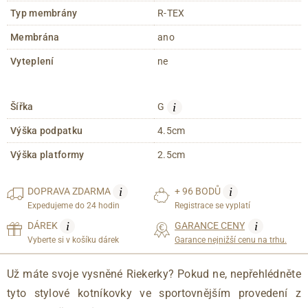
Typ membrány
R-TEX
Membrána
ano
Vyteplení
ne
i
Šířka
G
Výška podpatku
4.5cm
Výška platformy
2.5cm
i
i
DOPRAVA
ZDARMA
+ 96 BODŮ
Expedujeme do 24 hodin
Registrace se vyplatí
i
i
DÁREK
GARANCE CENY
Vyberte si v košíku dárek
Garance nejnižší cenu na trhu.
Už máte svoje vysněné Riekerky? Pokud ne, nepřehlédněte
tyto stylové kotníkovky ve sportovnějším provedení z