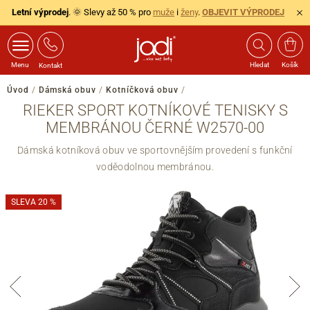
Letní výprodej
. 🌞 Slevy až 50 % pro
muže
i
ženy
.
OBJEVIT VÝPRODEJ
Menu
Hledat
Košík
Kontakt
Úvod
/
Dámská obuv
/
Kotníčková obuv
/
RIEKER SPORT KOTNÍKOVÉ TENISKY S
MEMBRÁNOU ČERNÉ W2570-00
Dámská kotníková obuv ve sportovnějším provedení s funkční
voděodolnou membránou.
SLEVA 20 %