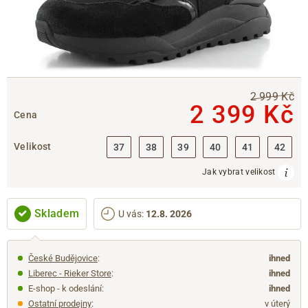
2 999 Kč
2 399 Kč
Cena
Velikost
37
38
39
40
41
42
Jak vybrat velikost
Skladem
U vás
:
12.8. 2026
České Budějovice
:
ihned
Liberec - Rieker Store
:
ihned
E-shop - k odeslání:
ihned
Ostatní prodejny
:
v úterý