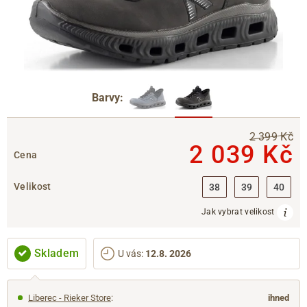
Barvy:
2 399 Kč
2 039 Kč
Cena
Velikost
38
39
40
Jak vybrat velikost
Skladem
U vás
:
12.8. 2026
Liberec - Rieker Store
:
ihned