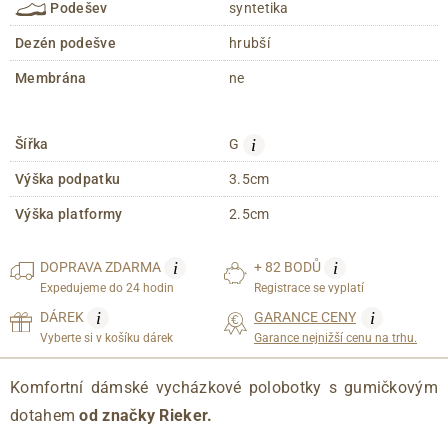
Podešev
syntetika
Dezén podešve
hrubší
Membrána
ne
i
Šířka
G
Výška podpatku
3.5cm
Výška platformy
2.5cm
i
i
DOPRAVA
ZDARMA
+ 82 BODŮ
Expedujeme do 24 hodin
Registrace se vyplatí
i
i
DÁREK
GARANCE CENY
Vyberte si v košíku dárek
Garance nejnižší cenu na trhu.
Komfortní dámské vycházkové polobotky s gumičkovým
dotahem
od značky Rieker.