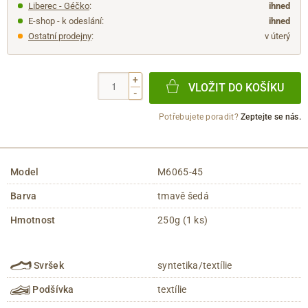
Liberec - Géčko
:
ihned
E-shop - k odeslání:
ihned
Ostatní prodejny
:
v úterý
+
VLOŽIT DO KOŠÍKU
-
Potřebujete poradit?
Zeptejte se nás.
Model
M6065-45
Barva
tmavě šedá
Hmotnost
250g (1 ks)
Svršek
syntetika/textílie
Podšívka
textílie