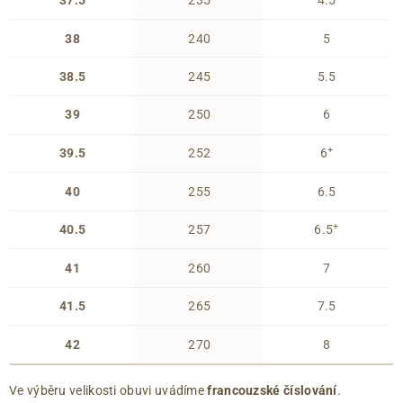
38
240
5
38.5
245
5.5
39
250
6
+
39.5
252
6
40
255
6.5
+
40.5
257
6.5
41
260
7
41.5
265
7.5
42
270
8
Ve výběru velikosti obuvi uvádíme
francouzské číslování
.