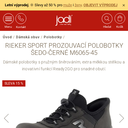
Letní výprodej
. 🌞 Slevy až 50 % pro
muže
i
ženy
.
OBJEVIT VÝPRODEJ
Menu
Hledat
Košík
Kontakt
Úvod
/
Dámská obuv
/
Polobotky
/
RIEKER SPORT PROZOUVACÍ POLOBOTKY
ŠEDO-ČERNÉ M6065-45
Dámské polobotky s pružným šněrováním, extra měkkou stélkou a
inovativní funkcí Ready2GO pro snadné obutí.
SLEVA 15 %