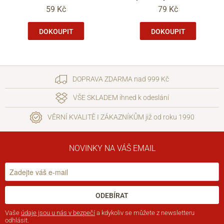
59 Kč
79 Kč
DOKOUPIT
DOKOUPIT
DOPRAVA ZDARMA nad 999 Kč
VŠE SKLADEM ihned k odeslání
VĚRNÍ KVALITĚ I ZÁKAZNÍKŮM již od roku 1990
NOVINKY NA VÁŠ EMAIL
ODEBÍRAT
Vaše
údaje jsou u nás v bezpečí
a kdykoliv se můžete z newsletteru
odhlásit.