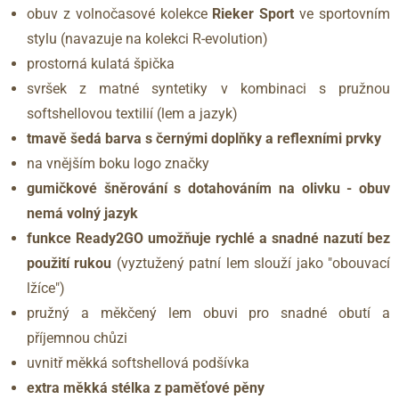
obuv z volnočasové kolekce
Rieker Sport
ve sportovním
stylu (navazuje na kolekci R-evolution)
prostorná kulatá špička
svršek z matné syntetiky v kombinaci s pružnou
softshellovou textilií (lem a jazyk)
tmavě šedá barva s černými doplňky a reflexními prvky
na vnějším boku logo značky
gumičkové šněrování s dotahováním na olivku - obuv
nemá volný jazyk
funkce Ready2GO umožňuje rychlé a snadné nazutí bez
použití rukou
(vyztužený patní lem slouží jako "obouvací
lžíce")
pružný a měkčený lem obuvi pro snadné obutí a
příjemnou chůzi
uvnitř měkká softshellová podšívka
extra měkká stélka z paměťové pěny