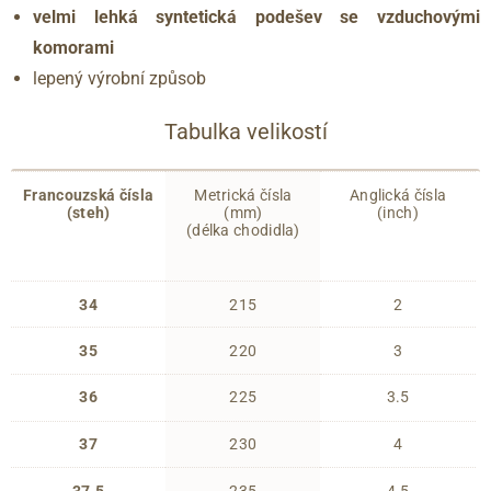
velmi lehká syntetická podešev se vzduchovými
komorami
lepený výrobní způsob
Tabulka velikostí
Francouzská čísla
Metrická čísla
Anglická čísla
(steh)
(mm)
(inch)
(délka chodidla)
34
215
2
35
220
3
36
225
3.5
37
230
4
37.5
235
4.5