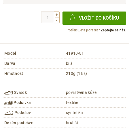
+
VLOŽIT DO KOŠÍKU
-
Potřebujete poradit?
Zeptejte se nás.
Model
41910-81
Barva
bílá
Hmotnost
210g (1 ks)
Svršek
povrstvená kůže
Podšívka
textílie
Podešev
syntetika
Dezén podešve
hrubší