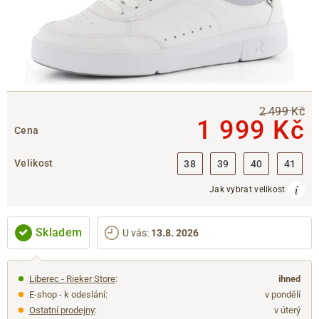
2 499 Kč
1 999 Kč
Cena
Velikost
38
39
40
41
Jak vybrat velikost
Skladem
U vás
:
13.8. 2026
Liberec - Rieker Store
:
ihned
E-shop - k odeslání:
v pondělí
Ostatní prodejny
:
v úterý