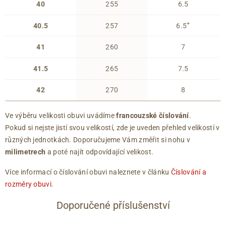
40
255
6.5
+
40.5
257
6.5
41
260
7
41.5
265
7.5
42
270
8
Ve výběru velikosti obuvi uvádíme
francouzské číslování
.
Pokud si nejste jistí svou velikostí, zde je uveden přehled velikostí v
různých jednotkách. Doporučujeme Vám změřit si nohu v
milimetrech
a poté najít odpovídající velikost.
Více informací o číslování obuvi naleznete v článku
Číslování a
rozměry obuvi
.
Doporučené příslušenství