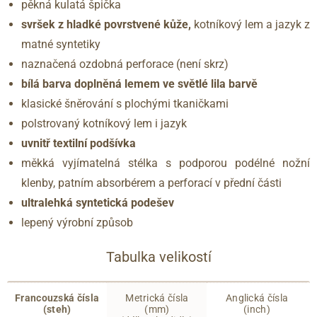
pěkná kulatá špička
svršek z hladké
povrstvené kůže,
kotníkový lem a jazyk z
matné syntetiky
naznačená ozdobná perforace (není skrz)
bílá barva doplněná lemem ve světlé lila barvě
klasické šněrování s plochými tkaničkami
polstrovaný kotníkový lem i jazyk
uvnitř textilní podšívka
měkká vyjímatelná stélka s podporou podélné nožní
klenby, patním absorbérem a perforací v přední části
ultralehká syntetická podešev
lepený výrobní způsob
Tabulka velikostí
Francouzská čísla
Metrická čísla
Anglická čísla
(steh)
(mm)
(inch)