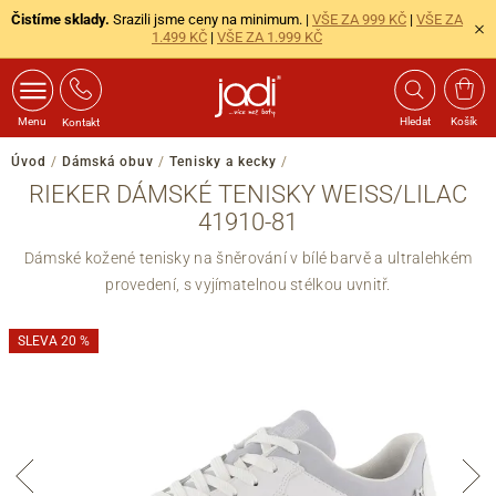
Čistíme sklady.
Srazili jsme ceny na minimum. |
VŠE ZA 999 KČ
|
VŠE ZA
1.499 KČ
|
VŠE ZA 1.999 KČ
Menu
Hledat
Košík
Kontakt
Úvod
/
Dámská obuv
/
Tenisky a kecky
/
RIEKER DÁMSKÉ TENISKY WEISS/LILAC
41910-81
Dámské kožené tenisky na šněrování v bílé barvě a ultralehkém
provedení, s vyjímatelnou stélkou uvnitř.
SLEVA 20 %