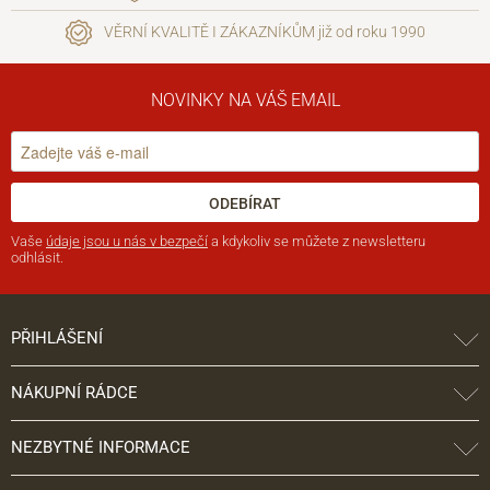
VĚRNÍ KVALITĚ I ZÁKAZNÍKŮM již od roku 1990
NOVINKY NA VÁŠ EMAIL
ODEBÍRAT
Vaše
údaje jsou u nás v bezpečí
a kdykoliv se můžete z newsletteru
odhlásit.
PŘIHLÁŠENÍ
NÁKUPNÍ RÁDCE
NEZBYTNÉ INFORMACE