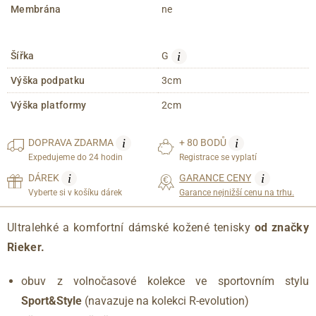
Membrána
ne
i
Šířka
G
Výška podpatku
3cm
Výška platformy
2cm
i
i
DOPRAVA
ZDARMA
+ 80 BODŮ
Expedujeme do 24 hodin
Registrace se vyplatí
i
i
DÁREK
GARANCE CENY
Vyberte si v košíku dárek
Garance nejnižší cenu na trhu.
Ultralehké a komfortní dámské kožené tenisky
od značky
Rieker.
obuv z volnočasové kolekce ve sportovním stylu
Sport&Style
(navazuje na kolekci R-evolution)