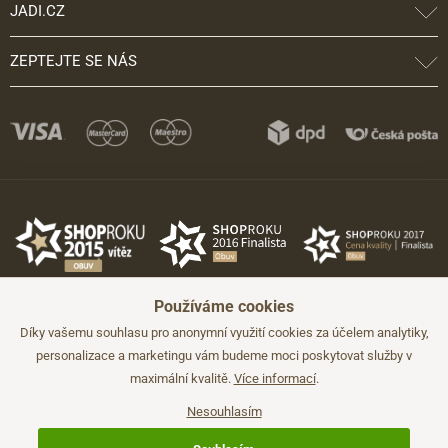
JADI.CZ
ZEPTEJTE SE NÁS
Používáme cookies
Díky vašemu souhlasu pro anonymní využití cookies za účelem analytiky,
personalizace a marketingu vám budeme moci poskytovat služby v
maximální kvalitě.
Více informací
.
©2026 JADI.cz. Užití materiálů bez souhlasu není možné.
Údaje mají pouze informativní charakter a mohou být změněny bez
předchozího upozornění.
Nesouhlasím
Technicky zajišťuje
Simplia.cz
.