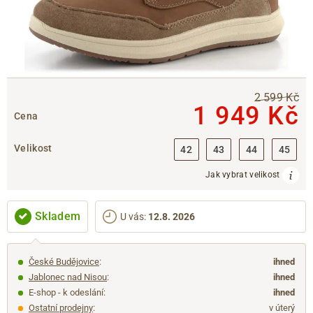
2 599 Kč
1 949 Kč
Cena
Velikost
42
43
44
45
Jak vybrat velikost
Skladem
U vás
:
12.8. 2026
České Budějovice
:
ihned
Jablonec nad Nisou
:
ihned
E-shop - k odeslání:
ihned
Ostatní prodejny
:
v úterý