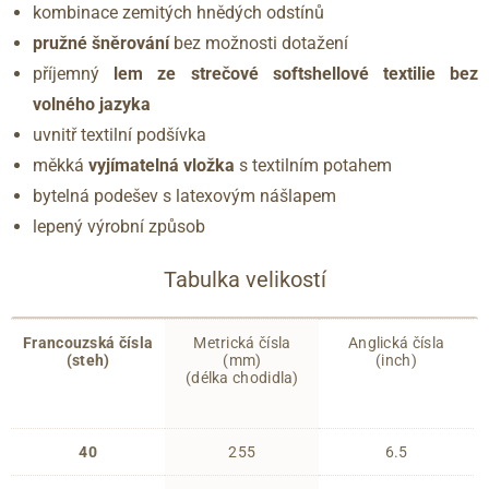
kombinace zemitých hnědých odstínů
pružné šněrování
bez možnosti dotažení
příjemný
lem ze strečové softshellové textilie bez
volného jazyka
uvnitř textilní podšívka
měkká
vyjímatelná vložka
s textilním potahem
bytelná podešev s latexovým nášlapem
lepený výrobní způsob
Tabulka velikostí
Francouzská čísla
Metrická čísla
Anglická čísla
(steh)
(mm)
(inch)
(délka chodidla)
40
255
6.5