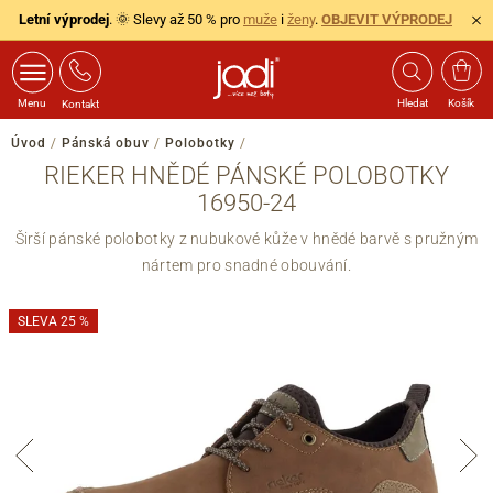
Letní výprodej
. 🌞 Slevy až 50 % pro
muže
i
ženy
.
OBJEVIT VÝPRODEJ
Menu
Hledat
Košík
Kontakt
Úvod
/
Pánská obuv
/
Polobotky
/
RIEKER HNĚDÉ PÁNSKÉ POLOBOTKY
16950-24
Širší pánské polobotky z nubukové kůže v hnědé barvě s pružným
nártem pro snadné obouvání.
SLEVA 25 %