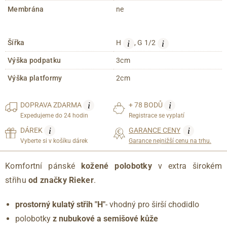
Membrána
ne
i
i
Šířka
H
, G 1/2
Výška podpatku
3cm
Výška platformy
2cm
i
i
DOPRAVA
ZDARMA
+ 78 BODŮ
Expedujeme do 24 hodin
Registrace se vyplatí
i
i
DÁREK
GARANCE CENY
Vyberte si v košíku dárek
Garance nejnižší cenu na trhu.
Komfortní pánské
kožené polobotky
v extra širokém
střihu
od značky Rieker
.
prostorný kulatý střih "H"
- vhodný pro širší chodidlo
polobotky
z nubukové a semišové kůže