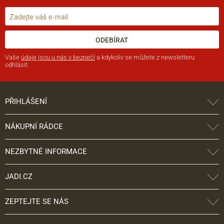
ODEBÍRAT
Vaše
údaje jsou u nás v bezpečí
a kdykoliv se můžete z newsletteru
odhlásit.
PŘIHLÁŠENÍ
NÁKUPNÍ RÁDCE
NEZBYTNÉ INFORMACE
JADI.CZ
ZEPTEJTE SE NÁS