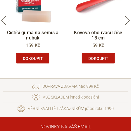
Čistící guma na semiš a
Kovová obouvací lžíce
nubuk
18 cm
159 Kč
59 Kč
DOKOUPIT
DOKOUPIT
DOPRAVA ZDARMA nad 999 Kč
VŠE SKLADEM ihned k odeslání
VĚRNÍ KVALITĚ I ZÁKAZNÍKŮM již od roku 1990
NOVINKY NA VÁŠ EMAIL