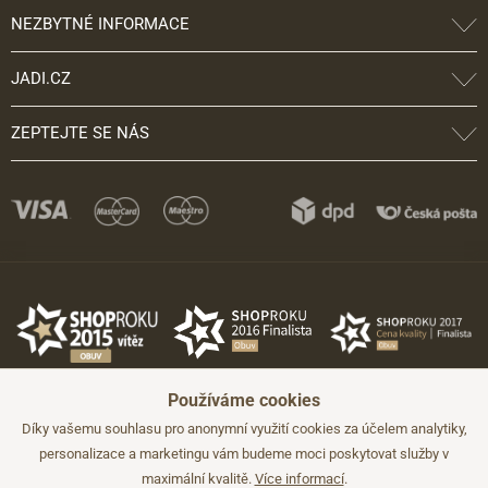
NEZBYTNÉ INFORMACE
JADI.CZ
ZEPTEJTE SE NÁS
Používáme cookies
Díky vašemu souhlasu pro anonymní využití cookies za účelem analytiky,
personalizace a marketingu vám budeme moci poskytovat služby v
maximální kvalitě.
Více informací
.
©2026 JADI.cz. Užití materiálů bez souhlasu není možné.