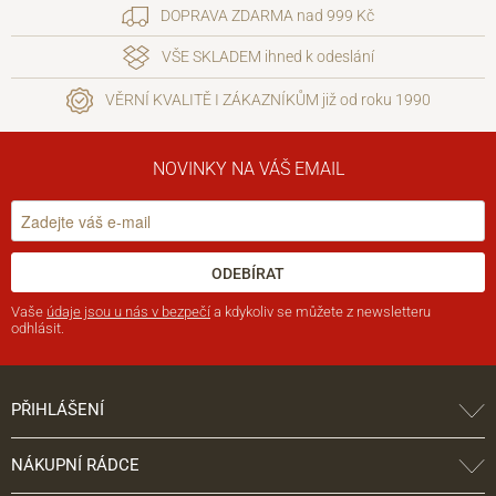
DOPRAVA ZDARMA nad 999 Kč
VŠE SKLADEM ihned k odeslání
VĚRNÍ KVALITĚ I ZÁKAZNÍKŮM již od roku 1990
NOVINKY NA VÁŠ EMAIL
ODEBÍRAT
Vaše
údaje jsou u nás v bezpečí
a kdykoliv se můžete z newsletteru
odhlásit.
PŘIHLÁŠENÍ
NÁKUPNÍ RÁDCE