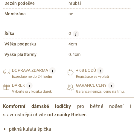
Dezén podešve
hrubší
Membrána
ne
i
Šířka
G
Výška podpatku
4cm
Výška platformy
0.4cm
i
i
DOPRAVA
ZDARMA
+ 68 BODŮ
Expedujeme do 24 hodin
Registrace se vyplatí
i
i
DÁREK
GARANCE CENY
Vyberte si v košíku dárek
Garance nejnižší cenu na trhu.
Komfortní dámské lodičky
pro běžné nošení i
slavnostnější chvíle
od značky Rieker.
pěkná kulatá špička