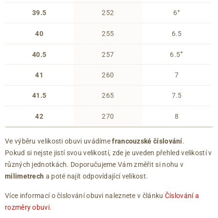
+
39.5
252
6
40
255
6.5
+
40.5
257
6.5
41
260
7
41.5
265
7.5
42
270
8
Ve výběru velikosti obuvi uvádíme
francouzské číslování
.
Pokud si nejste jistí svou velikostí, zde je uveden přehled velikostí v
různých jednotkách. Doporučujeme Vám změřit si nohu v
milimetrech
a poté najít odpovídající velikost.
Více informací o číslování obuvi naleznete v článku
Číslování a
rozměry obuvi
.