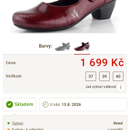
Barvy:
1 699 Kč
Cena
Velikost
37
39
40
Jak vybrat velikost
Skladem
U vás
:
13.8. 2026
Turnov
:
ihned
E-shop - k odeslání:
v pondělí