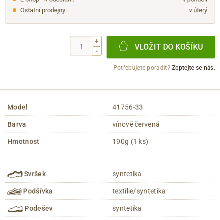
Ostatní prodejny
:
v úterý
+
VLOŽIT DO KOŠÍKU
-
Potřebujete poradit?
Zeptejte se nás.
Model
41756-33
Barva
vínově červená
Hmotnost
190g (1 ks)
Svršek
syntetika
Podšívka
textílie/syntetika
Podešev
syntetika