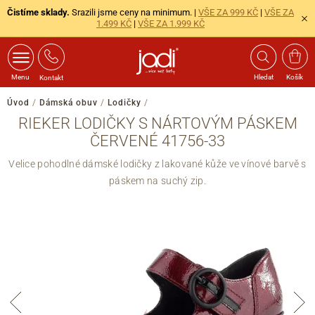
Čistíme sklady.
Srazili jsme ceny na minimum. |
VŠE ZA 999 KČ
|
VŠE ZA
1.499 KČ
|
VŠE ZA 1.999 KČ
Menu
Hledat
Košík
Kontakt
Úvod
/
Dámská obuv
/
Lodičky
/
RIEKER LODIČKY S NÁRTOVÝM PÁSKEM
ČERVENÉ 41756-33
Velice pohodlné dámské lodičky z lakované kůže ve vínové barvě s
páskem na suchý zip.