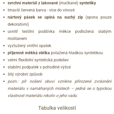
svrchní materiál z lakované
(mačkané)
syntetiky
tmavší červená barva - více do vínové
nártový pásek se upíná na suchý zip
(spona pouze
dekorativní)
uvnitř textilní podšívka měkce podložená slabým
molitanem
vyztužený vnitřní opatek
příjemně měkká stélka
potažená hladkou syntetikou
velmi flexibilní syntetická podešev
stabilní podpatek v pohodlné výšce
šitý výrobní způsob
pozn.: při nošení obuvi vznikne přirozené zvrásnění
materiálu v namáhaných místech – jedná se o typickou
vlastnost materiálu nikoliv o jeho vadu
Tabulka velikostí