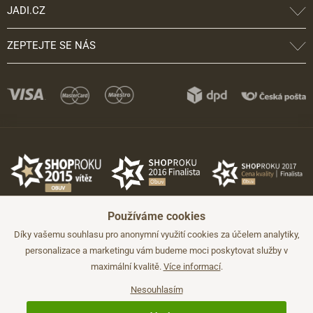
JADI.CZ
ZEPTEJTE SE NÁS
Používáme cookies
Díky vašemu souhlasu pro anonymní využití cookies za účelem analytiky,
personalizace a marketingu vám budeme moci poskytovat služby v
maximální kvalitě.
Více informací
.
©2026 JADI.cz. Užití materiálů bez souhlasu není možné.
Údaje mají pouze informativní charakter a mohou být změněny bez
předchozího upozornění.
Nesouhlasím
Technicky zajišťuje
Simplia.cz
.