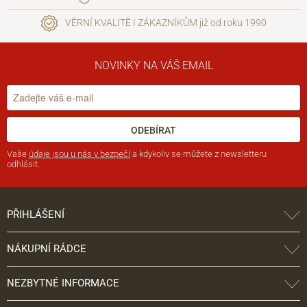
VĚRNÍ KVALITĚ I ZÁKAZNÍKŮM již od roku 1990
NOVINKY NA VÁŠ EMAIL
ODEBÍRAT
Vaše
údaje jsou u nás v bezpečí
a kdykoliv se můžete z newsletteru
odhlásit.
PŘIHLÁŠENÍ
NÁKUPNÍ RÁDCE
NEZBYTNÉ INFORMACE