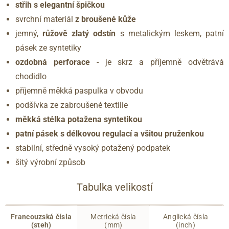
střih s elegantní špičkou
svrchní materiál
z broušené kůže
jemný,
růžově zlatý odstín
s metalickým leskem, patní
pásek ze syntetiky
ozdobná perforace
- je skrz a příjemně odvětrává
chodidlo
příjemně měkká paspulka v obvodu
podšívka ze zabroušené textilie
měkká stélka potažena syntetikou
patní pásek s délkovou regulací a všitou pruženkou
stabilní, středně vysoký potažený podpatek
šitý výrobní způsob
Tabulka velikostí
Francouzská čísla
Metrická čísla
Anglická čísla
(steh)
(mm)
(inch)