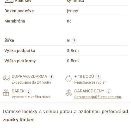
Podešev
syntetika
Dezén podešve
jemný
Membrána
ne
i
Šířka
G
Výška podpatku
3.8cm
Výška platformy
0.5cm
i
i
DOPRAVA
ZDARMA
+ 48 BODŮ
Expedujeme do 24 hodin
Registrace se vyplatí
i
i
DÁREK
GARANCE CENY
Vyberte si v košíku dárek
Garance nejnižší cenu na trhu.
Dámské lodičky s volnou patou a ozdobnou perforací
od
značky Rieker.