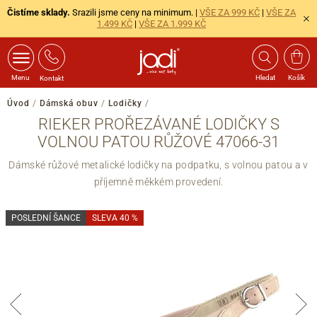
Čistíme sklady.
Srazili jsme ceny na minimum. |
VŠE ZA 999 KČ
|
VŠE ZA
1.499 KČ
|
VŠE ZA 1.999 KČ
Menu
Hledat
Košík
Kontakt
Úvod
/
Dámská obuv
/
Lodičky
/
RIEKER PROŘEZÁVANÉ LODIČKY S
VOLNOU PATOU RŮŽOVÉ 47066-31
Dámské růžové metalické lodičky na podpatku, s volnou patou a v
příjemně měkkém provedení.
POSLEDNÍ ŠANCE
SLEVA 40 %