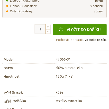
Liberec - Rieker Store
:
ihned
E-shop - k odeslání:
v pondělí
Ostatní prodejny
:
v úterý
+
VLOŽIT DO KOŠÍKU
-
Potřebujete poradit?
Zeptejte se nás.
Model
47066-31
Barva
růžová metalická
Hmotnost
180g (1 ks)
Svršek
kůže
Podšívka
textílie/syntetika