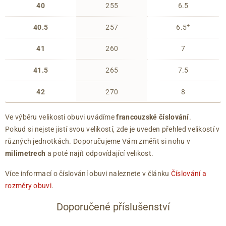
40
255
6.5
+
40.5
257
6.5
41
260
7
41.5
265
7.5
42
270
8
Ve výběru velikosti obuvi uvádíme
francouzské číslování
.
Pokud si nejste jistí svou velikostí, zde je uveden přehled velikostí v
různých jednotkách. Doporučujeme Vám změřit si nohu v
milimetrech
a poté najít odpovídající velikost.
Více informací o číslování obuvi naleznete v článku
Číslování a
rozměry obuvi
.
Doporučené příslušenství