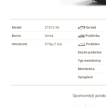
Model
Z7072-00
Svršek
Barva
černá
Podšívka
Hmotnost
370g (1 ks)
Podešev
Dezén podešve
Typ membrány
Membrána
Vyteplení
Sportovnější polok