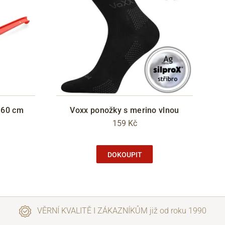
á 60 cm
Voxx ponožky s merino vlnou
159 Kč
DOKOUPIT
VĚRNÍ KVALITĚ I ZÁKAZNÍKŮM již od roku 1990