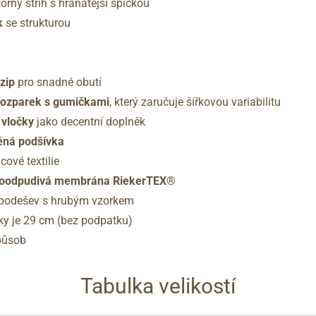
orný střih s hranatější špičkou
k
se strukturou
 zip
pro snadné obutí
rozparek s gumičkami
, který zaručuje šířkovou variabilitu
 vločky
jako decentní doplněk
ěná podšívka
cové textilie
oodpudivá membrána RiekerTEX®
á podešev s hrubým vzorkem
y je 29 cm (bez podpatku)
působ
Tabulka velikostí