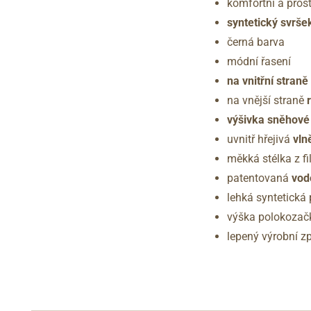
komfortní a prost
syntetický svrše
černá barva
módní řasení
na vnitřní straně
na vnější straně
výšivka sněhové
uvnitř hřejivá
vln
měkká stélka z fil
patentovaná
vod
lehká syntetick
výška polokozačk
lepený výrobní z