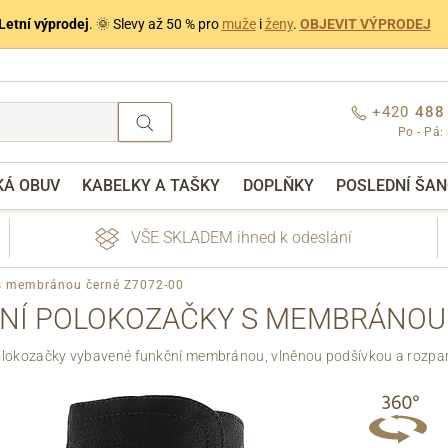
Letní výprodej
. 🌞 Slevy až 50 % pro
muže
i
ženy
.
OBJEVIT VÝPRODEJ
+420
488
Po - Pá:
KÁ OBUV
KABELKY A TAŠKY
DOPLŇKY
POSLEDNÍ ŠAN
VŠE SKLADEM ihned k odeslání
y s membránou černé Z7072-00
LNÍ POLOKOZAČKY S MEMBRÁNOU
lokozačky vybavené funkční membránou, vlněnou podšívkou a rozpa
nebo přihlášení
Přes Facebook