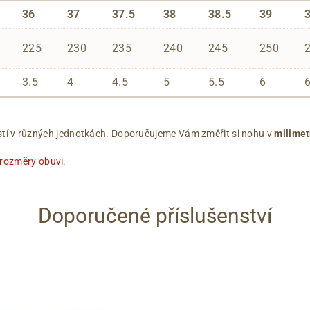
36
37
37.5
38
38.5
39
225
230
235
240
245
250
3.5
4
4.5
5
5.5
6
ikostí v různých jednotkách. Doporučujeme Vám změřit si nohu v
milimet
 rozměry obuvi
.
Doporučené příslušenství