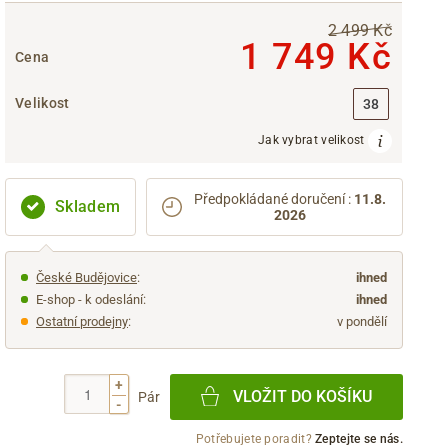
2 499 Kč
1 749 Kč
Cena
Velikost
38
Jak vybrat velikost
Předpokládané doručení
:
11.8.
Skladem
2026
České Budějovice
:
ihned
E-shop - k odeslání:
ihned
Ostatní prodejny
:
v pondělí
+
VLOŽIT DO KOŠÍKU
Pár
-
Potřebujete poradit?
Zeptejte se nás.