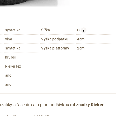
i
syntetika
Šířka
G
vlna
Výška podpatku
4cm
syntetika
Výška platformy
2cm
hrubší
RiekerTex
ano
ano
ozačky s řasením a teplou podšívkou
od značky Rieker
.