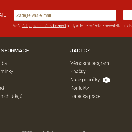
AIL
Vaše
údaje jsou u nás v bezpečí
a kdykoliv se můžete z newsletteru odhl
 INFORMACE
JADI.CZ
atba
Věrnostní program
dmínky
Značky
Naše pobočky
10
ád
Kontakty
ních údajů
Nabídka práce