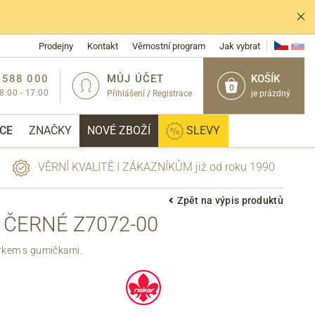
Prodejny
Kontakt
Věrnostní program
Jak vybrat
 588 000
MŮJ ÚČET
KOŠÍK
0
 8:00 - 17:00
Přihlášení
/
Registrace
je prázdný
CE
ZNAČKY
NOVÉ ZBOŽÍ
SLEVY
VĚRNÍ KVALITĚ I ZÁKAZNÍKŮM již od roku 1990
Zpět na výpis produktů
 ČERNÉ Z7072-00
PŘIHLÁSIT
rkem s gumičkami.