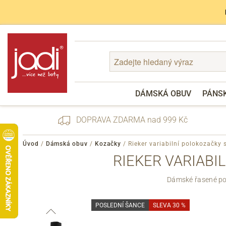
DÁMSKÁ OBUV
PÁNS
DOPRAVA ZDARMA nad 999 Kč
Úvod
/
Dámská obuv
/
Kozačky
/
Rieker variabilní polokozačk
RIEKER VARIABI
Zapomenuté heslo
Dámské řasené po
Registrace
POSLEDNÍ ŠANCE
SLEVA 30 %