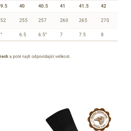
39.5
40
40.5
41
41.5
42
252
255
257
260
265
270
+
+
6
6.5
6.5
7
7.5
8
rech
a poté najít odpovídající velikost.