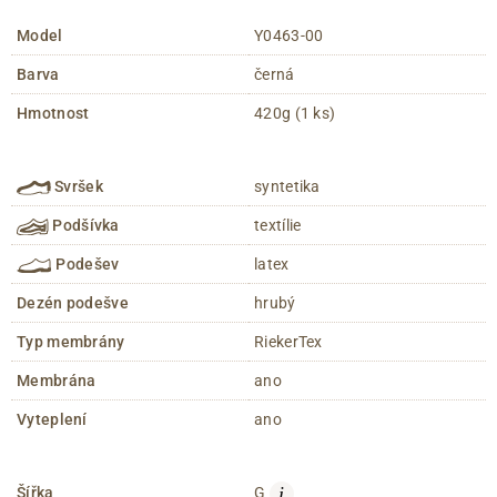
Model
Y0463-00
Barva
černá
Hmotnost
420g (1 ks)
Svršek
syntetika
Podšívka
textílie
Podešev
latex
Dezén podešve
hrubý
Typ membrány
RiekerTex
Membrána
ano
Vyteplení
ano
i
Šířka
G