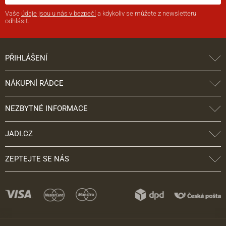
Vaše
údaje jsou u nás v bezpečí
a kdykoliv se můžete z newsletteru
odhlásit.
PŘIHLÁŠENÍ
NÁKUPNÍ RÁDCE
NEZBYTNÉ INFORMACE
JADI.CZ
ZEPTEJTE SE NÁS