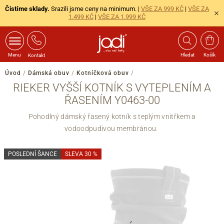
Čistíme sklady.
Srazili jsme ceny na minimum. |
VŠE ZA 999 KČ
|
VŠE ZA
1.499 KČ
|
VŠE ZA 1.999 KČ
Menu
Hledat
Košík
Kontakt
Úvod
/
Dámská obuv
/
Kotníčková obuv
/
RIEKER VYŠŠÍ KOTNÍK S VYTEPLENÍM A
ŘASENÍM Y0463-00
Pohodlný dámský řasený kotník s teplým vnitřkem a
vodoodpudivou membránou.
POSLEDNÍ ŠANCE
SLEVA 30 %