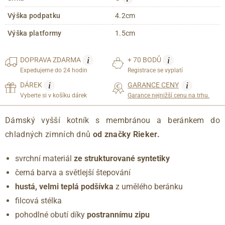
Výška podpatku
4.2cm
Výška platformy
1.5cm
i
i
DOPRAVA
ZDARMA
+ 70 BODŮ
Expedujeme do 24 hodin
Registrace se vyplatí
i
i
DÁREK
GARANCE CENY
Vyberte si v košíku dárek
Garance nejnižší cenu na trhu.
Dámský vyšší kotník s membránou a beránkem do
chladných zimních dnů
od značky Rieker.
svrchní materiál
ze strukturované syntetiky
černá barva a světlejší štepování
hustá, velmi teplá podšívka
z umělého beránku
filcová stélka
pohodlné obutí díky
postrannímu zipu