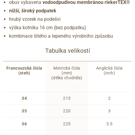
obuv vybavena
vodoodpudivou membránou riekerTEX®
nižší, široký podpatek
hrubý vzorek na podešvi
výška kotníku 16 cm (bez podpatku)
kombinace šitého a lepeného výrobního způsobu
Tabulka velikostí
Francouzská čísla
Metrická čísla
Anglická čísla
(steh)
(mm)
(inch)
(délka chodidla)
34
215
2
35
220
3
36
225
3.5