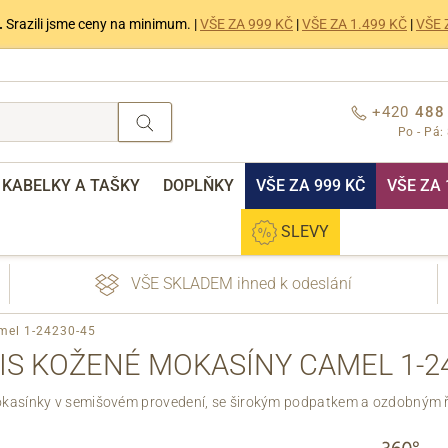
.
Srazili jsme ceny na minimum. |
VŠE ZA 999 KČ
|
VŠE ZA 1.499 KČ
|
VŠE 
+420
488
Po - Pá:
KABELKY A TAŠKY
DOPLŇKY
VŠE ZA 999 KČ
VŠE ZA 
SLEVY
VŠE SKLADEM ihned k odeslání
mel 1-24230-45
S KOŽENÉ MOKASÍNY CAMEL 1-24
asínky v semišovém provedení, se širokým podpatkem a ozdobným ř
nebo přihlášení