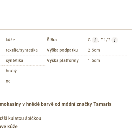
i
i
kůže
Šířka
G
, F 1/2
textílie/syntetika
Výška podpatku
2.5cm
syntetika
Výška platformy
1.5cm
hrubý
ne
mokasíny v hnědé barvě od módní
značky Tamaris
.
 užší kulatou špičkou
ové kůže