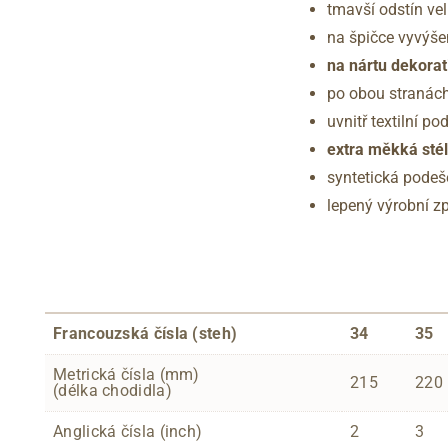
tmavší odstín ve
na špičce vyvýš
na nártu dekorat
po obou stranách
uvnitř textilní p
extra měkká sté
syntetická pode
lepený výrobní z
Francouzská čísla (steh)
34
35
Metrická čísla (mm)
215
220
(délka chodidla)
Anglická čísla (inch)
2
3