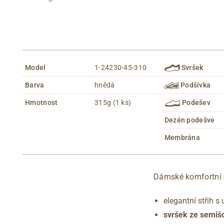
Model
1-24230-45-310
Svršek
Barva
hnědá
Podšívka
Hmotnost
315g (1 ks)
Podešev
Dezén podešve
Membrána
Dámské komfortní
elegantní střih s
svršek ze semiš