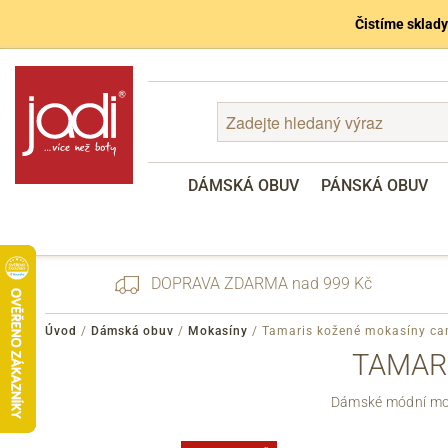
Čistíme sklady
DÁMSKÁ OBUV
PÁNSKÁ OBUV
DOPRAVA ZDARMA nad 999 Kč
Úvod
/
Dámská obuv
/
Mokasíny
/
Tamaris kožené mokasíny ca
TAMARI
Zapomenuté heslo
Dámské módní mok
Registrace