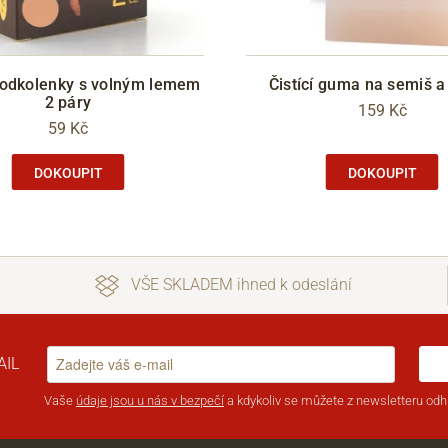
podkolenky s volným lemem
Čistící guma na semiš 
2 páry
159 Kč
59 Kč
DOKOUPIT
DOKOUPIT
VŠE SKLADEM ihned k odeslání
AIL
Vaše
údaje jsou u nás v bezpečí
a kdykoliv se můžete z newsletteru odhl