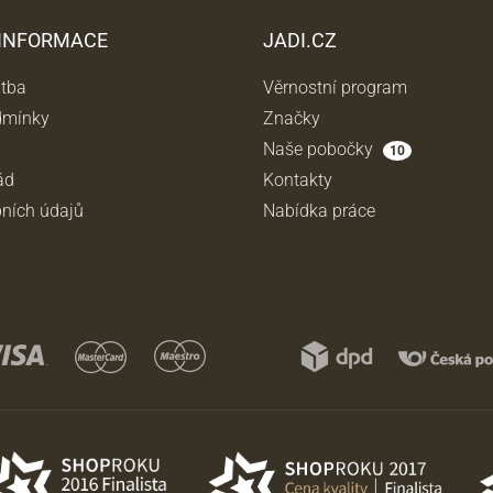
 INFORMACE
JADI.CZ
atba
Věrnostní program
dmínky
Značky
Naše pobočky
10
ád
Kontakty
ních údajů
Nabídka práce