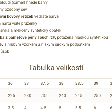
lbloudí (camel) hnědé barvy
ený ozdobný šev
ivní kovový řetízek
ve zlaté barvě
 nártu všité pruženky
odšívka a měkčený syntetický opatek
lka
z
paměťové pěny Touch it®,
potažená hladkou syntetikou
šev s hrubým vzorkem a nízkým širokým podpatkem
působ
Tabulka velikostí
36
37
37.5
38
38.5
39
225
230
235
240
245
250
3.5
4
4.5
5
5.5
6