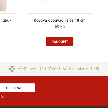
a nubuk
Kovová obouvací lžíce 18 cm
59 Kč
DOKOUPIT
VĚRNÍ KVALITĚ I ZÁKAZNÍKŮM již od roku 1990
ODEBÍRAT
ásit.