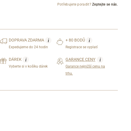
Potřebujete poradit?
Zeptejte se nás.
i
i
DOPRAVA
ZDARMA
+ 80 BODŮ
Expedujeme do 24 hodin
Registrace se vyplatí
i
i
DÁREK
GARANCE CENY
Vyberte si v košíku dárek
Garance nejnižší cenu na
trhu.