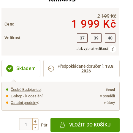
2 199 Kč
1 999 Kč
Cena
Velikost
37
39
40
Jak vybrat velikost
Předpokládané doručení
:
13.8.
Skladem
2026
České Budějovice
:
ihned
E-shop - k odeslání:
v pondělí
Ostatní prodejny
:
v úterý
+
VLOŽIT DO KOŠÍKU
Pár
-