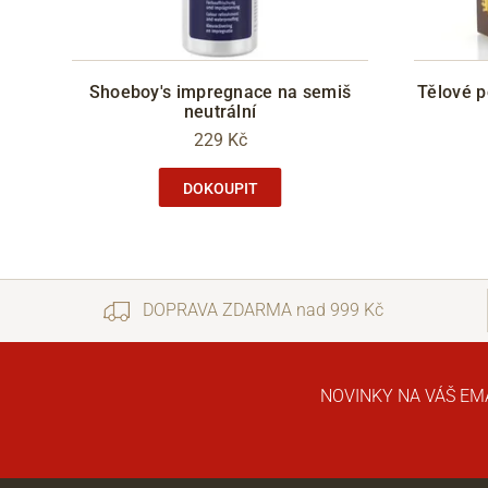
Shoeboy's impregnace na semiš
Tělové 
neutrální
229 Kč
DOKOUPIT
DOPRAVA ZDARMA nad 999 Kč
NOVINKY NA VÁŠ EM