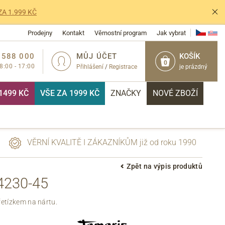
ZA 1.999 KČ
Prodejny
Kontakt
Věrnostní program
Jak vybrat
 588 000
MŮJ ÚČET
KOŠÍK
0
 8:00 - 17:00
Přihlášení
/
Registrace
je prázdný
1499 KČ
VŠE ZA 1999 KČ
ZNAČKY
NOVÉ ZBOŽÍ
VĚRNÍ KVALITĚ I ZÁKAZNÍKŮM již od roku 1990
Zpět na výpis produktů
230-45
PŘIHLÁSIT
etízkem na nártu.