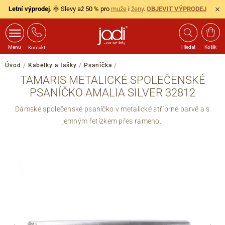
Letní výprodej
. 🌞 Slevy až 50 % pro
muže
i
ženy
.
OBJEVIT VÝPRODEJ
Menu
Hledat
Košík
Kontakt
Úvod
/
Kabelky a tašky
/
Psaníčka
/
TAMARIS METALICKÉ SPOLEČENSKÉ
PSANÍČKO AMALIA SILVER 32812
Dámské společenské psaníčko v metalické stříbrné barvě a s
jemným řetízkem přes rameno.