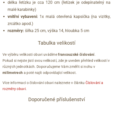
délka řetízku je cca 120 cm (řetízek je odepínatelný na
malé karabinky)
vnitřní vybavení:
1x malá otevřená kapsička (na vizitky,
zrcátko apod.)
rozměry:
šířka 25 cm, výška 14, hloubka 5 cm
Tabulka velikostí
Ve výběru velikosti obuvi uvádíme
francouzské číslování
.
Pokud si nejste jistí svou velikostí, zde je uveden přehled velikostí v
různých jednotkách. Doporučujeme Vám změřit si nohu v
milimetrech
a poté najít odpovídající velikost.
Více informací o číslování obuvi naleznete v článku
Číslování a
rozměry obuvi
.
Doporučené příslušenství