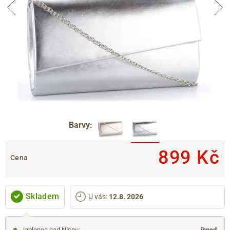
Barvy:
899 Kč
Cena
Skladem
U vás
:
12.8. 2026
Jablonec nad Nisou
:
ihned