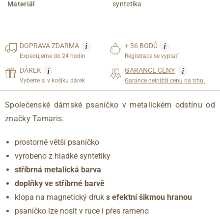
Materiál
syntetika
i
i
DOPRAVA
ZDARMA
+ 36 BODŮ
Expedujeme do 24 hodin
Registrace se vyplatí
i
i
DÁREK
GARANCE CENY
Vyberte si v košíku dárek
Garance nejnižší cenu na trhu.
Společenské dámské psaníčko v metalickém odstínu od
značky Tamaris.
prostorné větší psaníčko
vyrobeno z hladké syntetiky
stříbrná metalická barva
doplňky ve stříbrné barvě
klopa na magnetický druk
s efektní šikmou hranou
psaníčko lze nosit v ruce i přes rameno