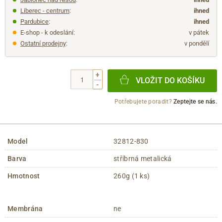
Liberec - centrum
:
ihned
Pardubice
:
ihned
E-shop - k odeslání:
v pátek
Ostatní prodejny
:
v pondělí
+
VLOŽIT DO KOŠÍKU
-
Potřebujete poradit?
Zeptejte se nás.
Model
32812-830
Barva
stříbrná metalická
Hmotnost
260g (1 ks)
Membrána
ne