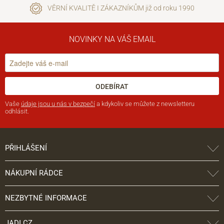
VĚRNÍ KVALITĚ I ZÁKAZNÍKŮM již od roku 1990
NOVINKY NA VÁŠ EMAIL
ODEBÍRAT
Vaše
údaje jsou u nás v bezpečí
a kdykoliv se můžete z newsletteru
odhlásit.
PŘIHLÁŠENÍ
NÁKUPNÍ RÁDCE
NEZBYTNÉ INFORMACE
JADI.CZ