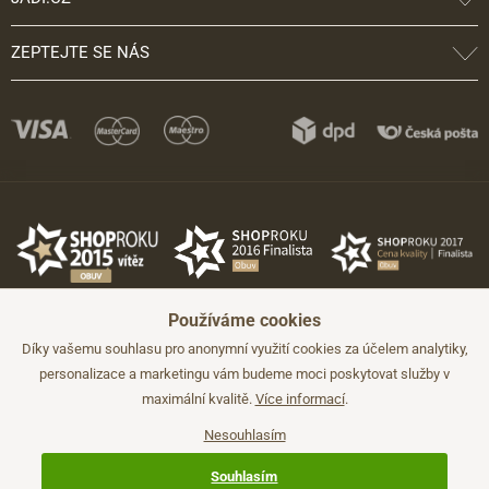
ZEPTEJTE SE NÁS
Používáme cookies
Díky vašemu souhlasu pro anonymní využití cookies za účelem analytiky,
personalizace a marketingu vám budeme moci poskytovat služby v
maximální kvalitě.
Více informací
.
©2026 JADI.cz. Užití materiálů bez souhlasu není možné.
Údaje mají pouze informativní charakter a mohou být změněny bez
předchozího upozornění.
Nesouhlasím
Technicky zajišťuje
Simplia.cz
.
Souhlasím