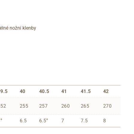
élné nožní klenby
39.5
40
40.5
41
41.5
42
252
255
257
260
265
270
+
+
6
6.5
6.5
7
7.5
8