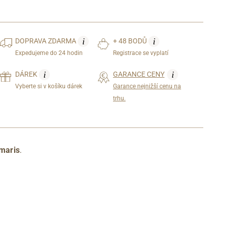
i
i
DOPRAVA
ZDARMA
+ 48 BODŮ
Expedujeme do 24 hodin
Registrace se vyplatí
i
i
DÁREK
GARANCE CENY
Vyberte si v košíku dárek
Garance nejnižší cenu na
trhu.
maris
.