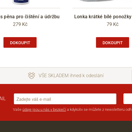
s pěna pro čištění a údržbu
Lonka krátké bílé ponožk
279 Kč
79 Kč
DOKOUPIT
DOKOUPIT
VŠE SKLADEM ihned k odeslání
AIL
Vaše
údaje jsou u nás v bezpečí
a kdykoliv se můžete z newsletteru odhl