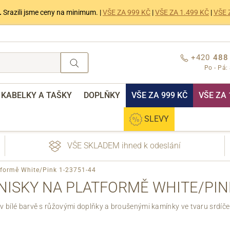
.
Srazili jsme ceny na minimum. |
VŠE ZA 999 KČ
|
VŠE ZA 1.499 KČ
|
VŠE 
+420
488
Po - Pá:
KABELKY A TAŠKY
DOPLŇKY
VŠE ZA 999 KČ
VŠE ZA 
SLEVY
VŠE SKLADEM ihned k odeslání
tformě White/Pink 1-23751-44
NISKY NA PLATFORMĚ WHITE/PINK
v bílé barvě s růžovými doplňky a broušenými kamínky ve tvaru srdíče
nebo přihlášení