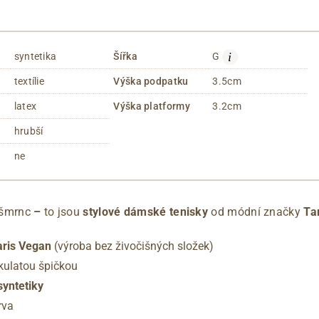
i
syntetika
Šířka
G
textílie
Výška podpatku
3.5cm
latex
Výška platformy
3.2cm
hrubší
ne
 šmrnc
–
to jsou
stylové dámské
tenisky
od módní značky
Ta
ris Vegan
(výroba bez živočišných složek)
 kulatou špičkou
syntetiky
arva