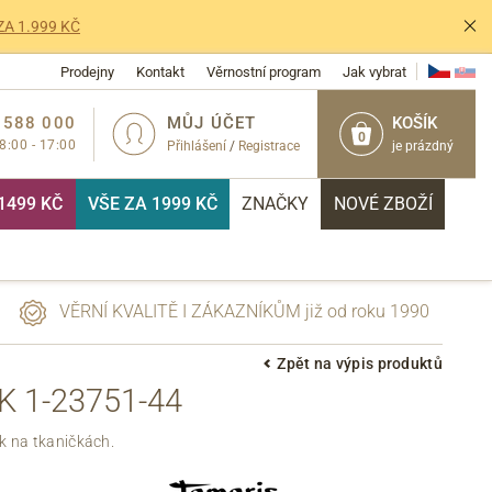
ZA 1.999 KČ
Prodejny
Kontakt
Věrnostní program
Jak vybrat
 588 000
MŮJ ÚČET
KOŠÍK
0
 8:00 - 17:00
Přihlášení
/
Registrace
je prázdný
1499 KČ
VŠE ZA 1999 KČ
ZNAČKY
NOVÉ ZBOŽÍ
VĚRNÍ KVALITĚ I ZÁKAZNÍKŮM již od roku 1990
Zpět na výpis produktů
 1-23751-44
PŘIHLÁSIT
k na tkaničkách.