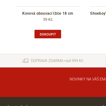
Kovová obouvací lžíce 18 cm
Shoeboy'
59 Kč
DOKOUPIT
DOPRAVA ZDARMA nad 999 Kč
NOVINKY NA VÁŠ EM