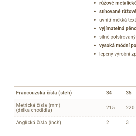
růžové metalick
stínované růžové
uvnitř měkká text
vyjímatelná pěn
silně polstrovaný
vysoká módní p
lepený výrobní z
Francouzská čísla (steh)
34
35
Metrická čísla (mm)
215
220
(délka chodidla)
Anglická čísla (inch)
2
3