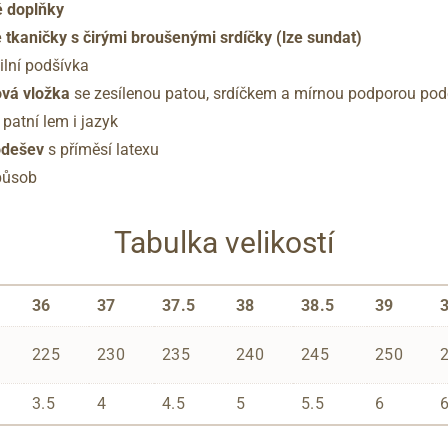
é doplňky
 tkaničky s čirými broušenými srdíčky (lze sundat)
ilní podšívka
ová vložka
se zesílenou patou, srdíčkem a mírnou podporou pod
 patní lem i jazyk
odešev
s příměsí latexu
působ
Tabulka velikostí
36
37
37.5
38
38.5
39
225
230
235
240
245
250
3.5
4
4.5
5
5.5
6