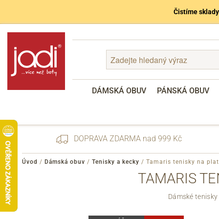
Čistíme sklady
DÁMSKÁ OBUV
PÁNSKÁ OBUV
DOPRAVA ZDARMA nad 999 Kč
Úvod
/
Dámská obuv
/
Tenisky a kecky
/
Tamaris tenisky na pla
TAMARIS TE
Zapomenuté heslo
Dámské tenisky 
Registrace