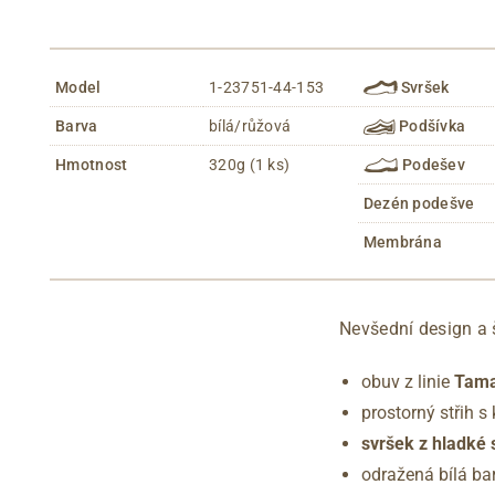
Model
1-23751-44-153
Svršek
Barva
bílá/růžová
Podšívka
Hmotnost
320g (1 ks)
Podešev
Dezén podešve
Membrána
Nevšední design a
obuv z linie
Tama
prostorný střih s
svršek z hladké 
odražená bílá b