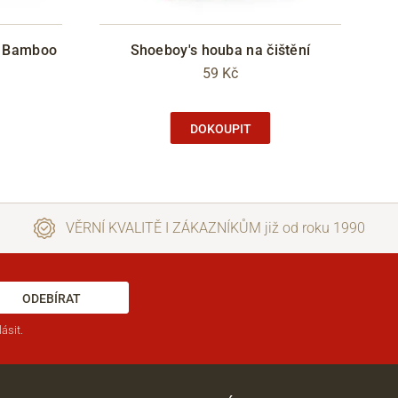
y Bamboo
Shoeboy's houba na čištění
59 Kč
DOKOUPIT
VĚRNÍ KVALITĚ I ZÁKAZNÍKŮM již od roku 1990
ODEBÍRAT
ásit.