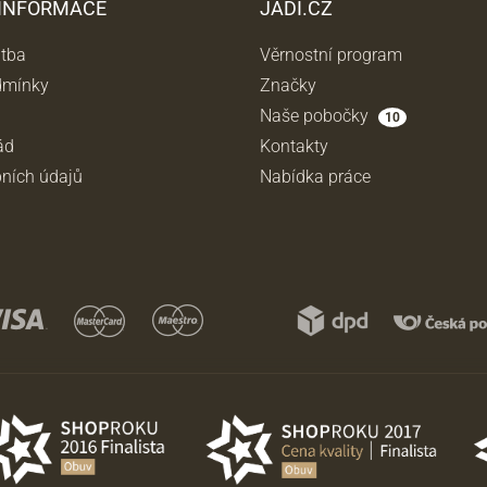
 INFORMACE
JADI.CZ
atba
Věrnostní program
dmínky
Značky
Naše pobočky
10
ád
Kontakty
ních údajů
Nabídka práce