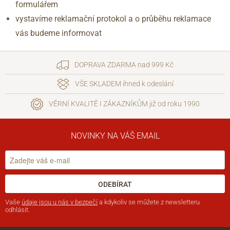
formulářem
vystavíme reklamační protokol a o průběhu reklamace
vás budeme informovat
DOPRAVA ZDARMA nad 999 Kč
VŠE SKLADEM ihned k odeslání
VĚRNÍ KVALITĚ I ZÁKAZNÍKŮM již od roku 1990
NOVINKY NA VÁŠ EMAIL
ODEBÍRAT
Vaše
údaje jsou u nás v bezpečí
a kdykoliv se můžete z newsletteru
odhlásit.