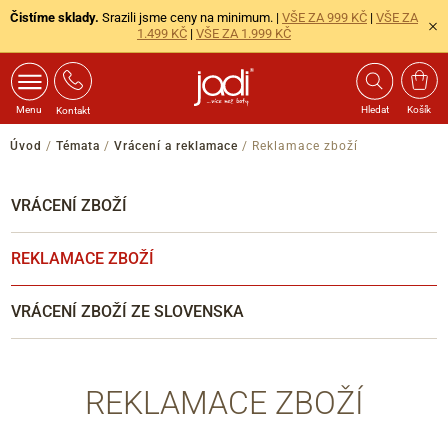
Čistíme sklady.
Srazili jsme ceny na minimum. |
VŠE ZA 999 KČ
|
VŠE ZA
1.499 KČ
|
VŠE ZA 1.999 KČ
Menu
Hledat
Košík
Kontakt
Úvod
/
Témata
/
Vrácení a reklamace
/
Reklamace zboží
VRÁCENÍ ZBOŽÍ
REKLAMACE ZBOŽÍ
VRÁCENÍ ZBOŽÍ ZE SLOVENSKA
REKLAMACE ZBOŽÍ