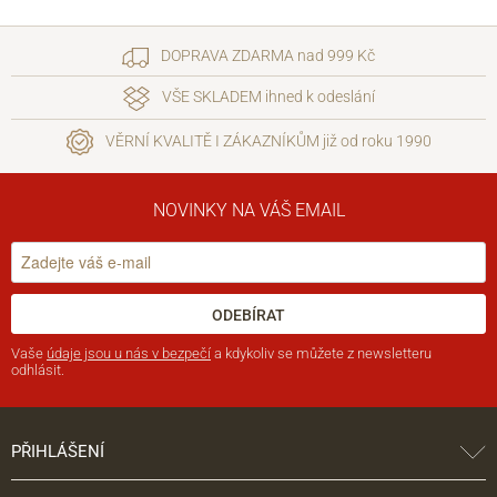
DOPRAVA ZDARMA nad 999 Kč
VŠE SKLADEM ihned k odeslání
VĚRNÍ KVALITĚ I ZÁKAZNÍKŮM již od roku 1990
NOVINKY NA VÁŠ EMAIL
ODEBÍRAT
Vaše
údaje jsou u nás v bezpečí
a kdykoliv se můžete z newsletteru
odhlásit.
PŘIHLÁŠENÍ