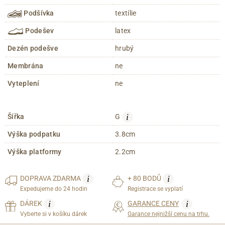
Podšívka
textílie
Podešev
latex
Dezén podešve
hrubý
Membrána
ne
Vyteplení
ne
i
Šířka
G
Výška podpatku
3.8cm
Výška platformy
2.2cm
i
i
DOPRAVA
ZDARMA
+ 80 BODŮ
Expedujeme do 24 hodin
Registrace se vyplatí
i
i
DÁREK
GARANCE CENY
Vyberte si v košíku dárek
Garance nejnižší cenu na trhu.