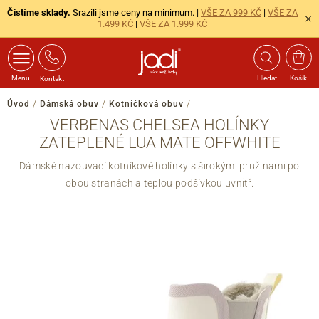
Čistíme sklady.
Srazili jsme ceny na minimum. |
VŠE ZA 999 KČ
|
VŠE ZA
1.499 KČ
|
VŠE ZA 1.999 KČ
Menu
Hledat
Košík
Kontakt
Úvod
/
Dámská obuv
/
Kotníčková obuv
/
VERBENAS CHELSEA HOLÍNKY
ZATEPLENÉ LUA MATE OFFWHITE
Dámské nazouvací kotníkové holínky s širokými pružinami po
obou stranách a teplou podšívkou uvnitř.