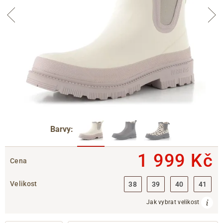
Barvy:
1 999 Kč
Cena
Velikost
38
39
40
41
Jak vybrat velikost