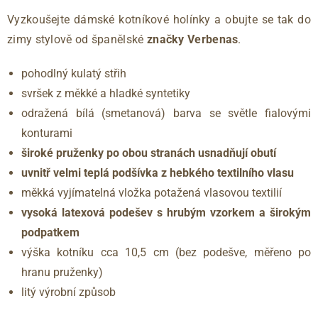
Vyzkoušejte dámské kotníkové holínky a obujte se tak do
zimy stylově od španělské
značky Verbenas
.
pohodlný kulatý střih
svršek z měkké a hladké syntetiky
odražená bílá (smetanová) barva se světle fialovými
konturami
široké pruženky po obou stranách usnadňují obutí
uvnitř velmi teplá podšívka z hebkého textilního vlasu
měkká vyjímatelná vložka potažená vlasovou textilií
vysoká latexová podešev s hrubým vzorkem a širokým
podpatkem
výška kotníku cca 10,5 cm (bez podešve, měřeno po
hranu pruženky)
litý výrobní způsob