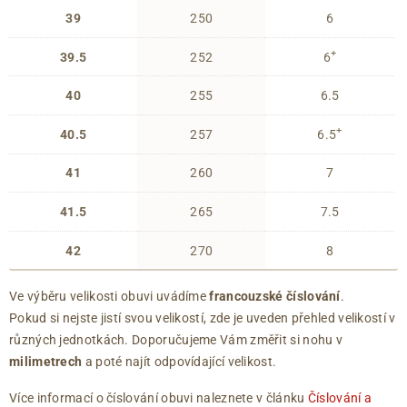
39
250
6
+
39.5
252
6
40
255
6.5
+
40.5
257
6.5
41
260
7
41.5
265
7.5
42
270
8
Ve výběru velikosti obuvi uvádíme
francouzské číslování
.
Pokud si nejste jistí svou velikostí, zde je uveden přehled velikostí v
různých jednotkách. Doporučujeme Vám změřit si nohu v
milimetrech
a poté najít odpovídající velikost.
Více informací o číslování obuvi naleznete v článku
Číslování a