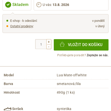
Skladem
U vás
:
13.8. 2026
E-shop - k odeslání:
v pondělí
Ostatní prodejny
:
v úterý
+
VLOŽIT DO KOŠÍKU
-
Potřebujete poradit?
Zeptejte se nás.
Model
Lua Mate-offwhite
Barva
smetanová/lila
Hmotnost
490g (1 ks)
Svršek
syntetika