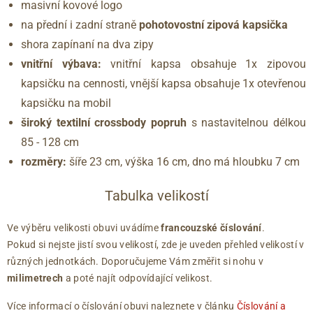
masivní kovové logo
na přední i zadní straně
pohotovostní zipová kapsička
shora zapínaní na dva zipy
vnitřní výbava:
vnitřní kapsa obsahuje 1x zipovou
kapsičku na cennosti, vnější kapsa obsahuje 1x otevřenou
kapsičku na mobil
široký textilní crossbody popruh
s nastavitelnou délkou
85 - 128 cm
rozměry:
šíře 23 cm, výška 16 cm, dno má hloubku 7 cm
Tabulka velikostí
Ve výběru velikosti obuvi uvádíme
francouzské číslování
.
Pokud si nejste jistí svou velikostí, zde je uveden přehled velikostí v
různých jednotkách. Doporučujeme Vám změřit si nohu v
milimetrech
a poté najít odpovídající velikost.
Více informací o číslování obuvi naleznete v článku
Číslování a