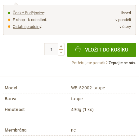
České Budějovice
:
ihned
E-shop - k odeslání:
v pondělí
Ostatní prodejny
:
v úterý
+
VLOŽIT DO KOŠÍKU
-
Potřebujete poradit?
Zeptejte se nás.
Model
WB-52002-taupe
Barva
taupe
Hmotnost
490g (1 ks)
Membrána
ne