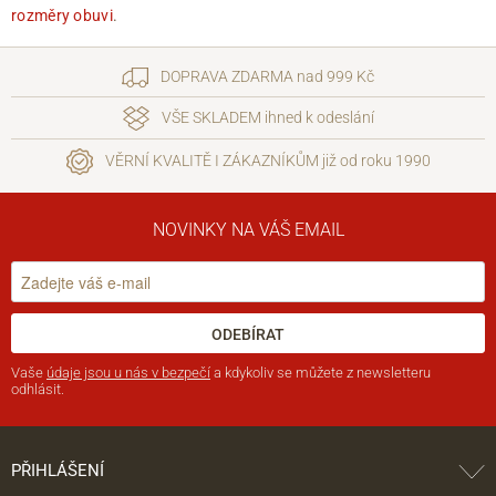
rozměry obuvi
.
DOPRAVA ZDARMA nad 999 Kč
VŠE SKLADEM ihned k odeslání
VĚRNÍ KVALITĚ I ZÁKAZNÍKŮM již od roku 1990
NOVINKY NA VÁŠ EMAIL
ODEBÍRAT
Vaše
údaje jsou u nás v bezpečí
a kdykoliv se můžete z newsletteru
odhlásit.
PŘIHLÁŠENÍ