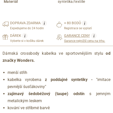
Materiál
syntetika/textilie
i
i
DOPRAVA
ZDARMA
+ 80 BODŮ
Expedujeme do 24 hodin
Registrace se vyplatí
i
i
DÁREK
GARANCE CENY
Vyberte si v košíku dárek
Garance nejnižší cenu na trhu.
Dámská crossbody kabelka ve sportovnějším stylu
od
značky Wonders.
menší střih
kabelka vyrobena
z poddajné syntetiky -
"imitace
pevnější šusťákoviny"
zajímavý šedobéžový (taupe) odstín
s jemným
metalickým leskem
kování ve stříbrné barvě