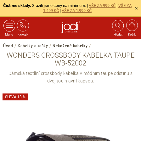
Čistíme sklady.
Srazili jsme ceny na minimum. |
VŠE ZA 999 KČ
|
VŠE ZA
1.499 KČ
|
VŠE ZA 1.999 KČ
Menu
Hledat
Košík
Kontakt
Úvod
/
Kabelky a tašky
/
Nekožené kabelky
/
WONDERS CROSSBODY KABELKA TAUPE
WB-52002
Dámská textilní crossbody kabelka v módním taupe odstínu s
dvojitou hlavní kapsou.
SLEVA 13 %