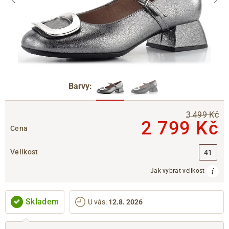
Barvy:
3 499 Kč
2 799 Kč
Cena
Velikost
41
Jak vybrat velikost
Skladem
U vás
:
12.8. 2026