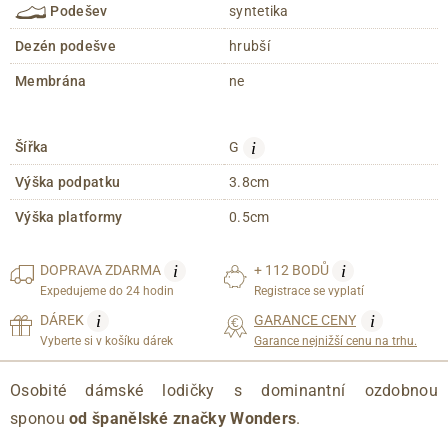
Podešev
syntetika
Dezén podešve
hrubší
Membrána
ne
i
Šířka
G
Výška podpatku
3.8cm
Výška platformy
0.5cm
i
i
DOPRAVA
ZDARMA
+ 112 BODŮ
Expedujeme do 24 hodin
Registrace se vyplatí
i
i
DÁREK
GARANCE CENY
Vyberte si v košíku dárek
Garance nejnižší cenu na trhu.
Osobité dámské lodičky s dominantní ozdobnou
sponou
od španělské značky Wonders
.