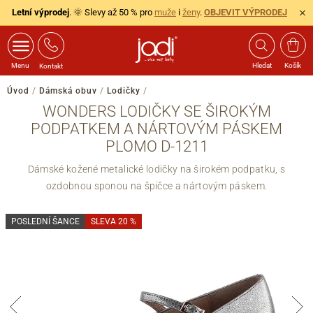
Letní výprodej
. 🌞 Slevy až 50 % pro
muže
i
ženy
.
OBJEVIT VÝPRODEJ
Menu
Hledat
Košík
Kontakt
Úvod
/
Dámská obuv
/
Lodičky
/
WONDERS LODIČKY SE ŠIROKÝM
PODPATKEM A NÁRTOVÝM PÁSKEM
PLOMO D-1211
Dámské kožené metalické lodičky na širokém podpatku, s
ozdobnou sponou na špičce a nártovým páskem.
POSLEDNÍ ŠANCE
SLEVA 20 %