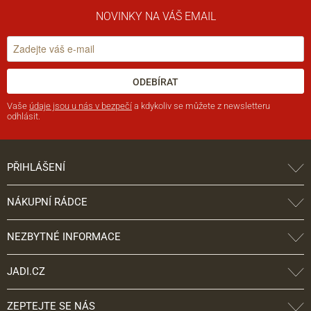
NOVINKY NA VÁŠ EMAIL
ODEBÍRAT
Vaše
údaje jsou u nás v bezpečí
a kdykoliv se můžete z newsletteru
odhlásit.
PŘIHLÁŠENÍ
NÁKUPNÍ RÁDCE
NEZBYTNÉ INFORMACE
JADI.CZ
ZEPTEJTE SE NÁS