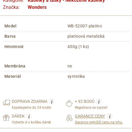
Kategorie:
Kabelky a tašky - Nekožené kabelky
Značka:
Wonders
Model
WB-52007-platino
Barva
platinová metalická
Hmotnost
450g (1 ks)
Membrána
ne
Materiál
syntetika
i
i
DOPRAVA
ZDARMA
+ 92 BODŮ
Expedujeme do 24 hodin
Registrace se vyplatí
i
i
DÁREK
GARANCE CENY
Vyberte si v košíku dárek
Garance nejnižší cenu na trhu.