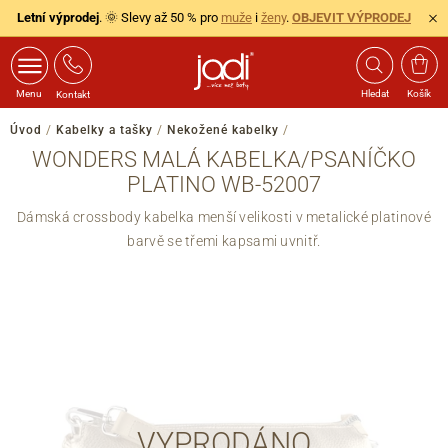
Letní výprodej
. 🌞 Slevy až 50 % pro
muže
i
ženy
.
OBJEVIT VÝPRODEJ
Menu
Hledat
Košík
Kontakt
Úvod
/
Kabelky a tašky
/
Nekožené kabelky
/
WONDERS MALÁ KABELKA/PSANÍČKO
PLATINO WB-52007
Dámská crossbody kabelka menší velikosti v metalické platinové
barvě se třemi kapsami uvnitř.
VYPRODÁNO