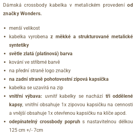
Dámská crossbody kabelka v metalickém provedení
od
značky Wonders.
menší velikost
kabelka vyrobena
z měkké a strukturované metalické
syntetiky
světle zlatá (platinová) barva
kování ve stříbrné barvě
na přední straně logo značky
na zadní straně pohotovostní zipová kapsička
kabelka se uzavírá na zip
vnitřní výbava:
uvnitř kabelky se nachází
tři oddělené
kapsy
, vnitřní obsahuje 1x zipovou kapsičku na cennosti
a vnější obsahuje 1x otevřenou kapsičku na klíče apod.
odepínatelný crossbody popruh
s nastavitelnou délkou
125 cm +/- 7cm