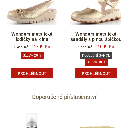
Wonders metalické
Wonders metalické
lodičky na klínu
sandály s plnou špičkou
2 799 Kč
2 099 Kč
3 499 Kč
2 999 Kč
SLEVA 20 %
POSLEDNÍ ŠANCE
SLEVA 30 %
PROHLÉDNOUT
PROHLÉDNOUT
Doporučené příslušenství