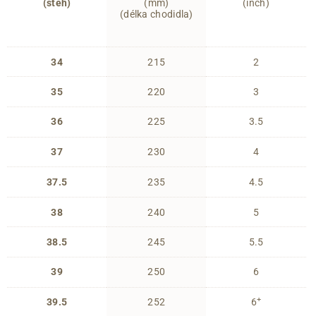
(steh)
(mm)
(inch)
(délka chodidla)
34
215
2
35
220
3
36
225
3.5
37
230
4
37.5
235
4.5
38
240
5
38.5
245
5.5
39
250
6
+
39.5
252
6