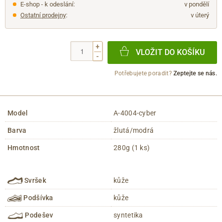
E-shop - k odeslání:
v pondělí
Ostatní prodejny
:
v úterý
+
VLOŽIT DO KOŠÍKU
-
Potřebujete poradit?
Zeptejte se nás.
Model
A-4004-cyber
Barva
žlutá/modrá
Hmotnost
280g (1 ks)
Svršek
kůže
Podšívka
kůže
Podešev
syntetika