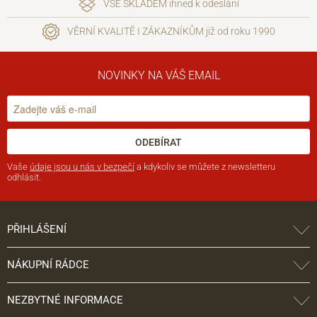
VŠE SKLADEM ihned k odeslání
VĚRNÍ KVALITĚ I ZÁKAZNÍKŮM již od roku 1990
NOVINKY NA VÁŠ EMAIL
ODEBÍRAT
Vaše
údaje jsou u nás v bezpečí
a kdykoliv se můžete z newsletteru
odhlásit.
PŘIHLÁŠENÍ
NÁKUPNÍ RÁDCE
NEZBYTNÉ INFORMACE