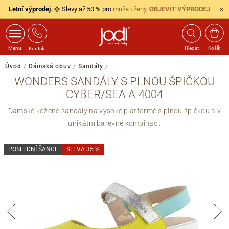
Letní výprodej
. 🌞 Slevy až 50 % pro
muže
i
ženy
.
OBJEVIT VÝPRODEJ
Menu
Hledat
Košík
Kontakt
Úvod
/
Dámská obuv
/
Sandály
/
WONDERS SANDÁLY S PLNOU ŠPIČKOU
CYBER/SEA A-4004
Dámské kožené sandály na vysoké platformě s plnou špičkou a v
unikátní barevné kombinaci.
POSLEDNÍ ŠANCE
SLEVA 35 %