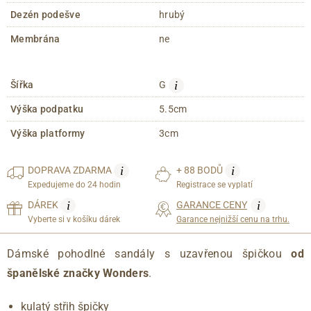
Dezén podešve
hrubý
Membrána
ne
i
Šířka
G
Výška podpatku
5.5cm
Výška platformy
3cm
i
i
DOPRAVA
ZDARMA
+ 88 BODŮ
Expedujeme do 24 hodin
Registrace se vyplatí
i
i
DÁREK
GARANCE CENY
Vyberte si v košíku dárek
Garance nejnižší cenu na trhu.
Dámské pohodlné sandály s uzavřenou špičkou
od
španělské značky Wonders
.
kulatý střih špičky