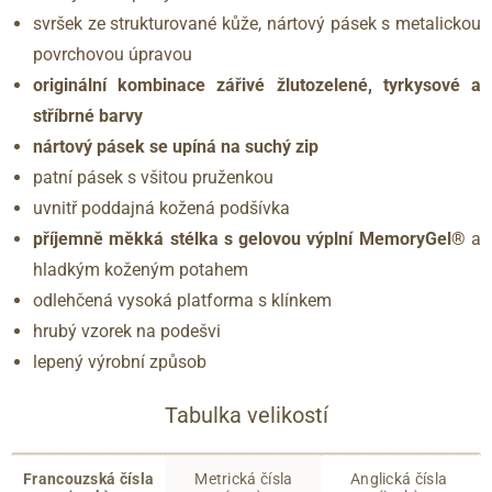
svršek ze strukturované kůže, nártový pásek s metalickou
povrchovou úpravou
originální kombinace zářivé žlutozelené, tyrkysové a
stříbrné barvy
nártový pásek se upíná na suchý zip
patní pásek s všitou pruženkou
uvnitř poddajná kožená podšívka
příjemně měkká stélka s gelovou výplní
MemoryGel®
a
hladkým koženým potahem
odlehčená vysoká platforma s klínkem
hrubý vzorek na podešvi
lepený výrobní způsob
Tabulka velikostí
Francouzská čísla
Metrická čísla
Anglická čísla