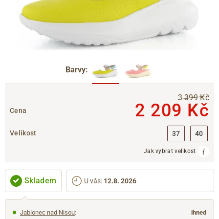
Barvy:
3 399 Kč
2 209 Kč
Cena
Velikost
37
40
Jak vybrat velikost
Skladem
U vás
:
12.8. 2026
Jablonec nad Nisou
:
ihned