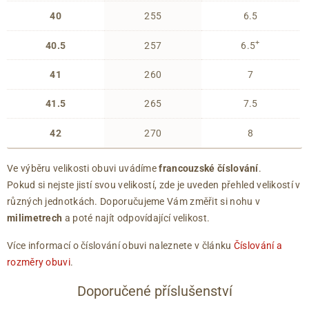
40
255
6.5
+
40.5
257
6.5
41
260
7
41.5
265
7.5
42
270
8
Ve výběru velikosti obuvi uvádíme
francouzské číslování
.
Pokud si nejste jistí svou velikostí, zde je uveden přehled velikostí v
různých jednotkách. Doporučujeme Vám změřit si nohu v
milimetrech
a poté najít odpovídající velikost.
Více informací o číslování obuvi naleznete v článku
Číslování a
rozměry obuvi
.
Doporučené příslušenství