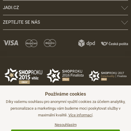
JADI.CZ
ZEPTEJTE SE NÁS
Používáme cookies
Díky vašemu souhlasu pro anonymní využití cookies za účelem analytiky,
personalizace a marketingu vám budeme moci poskytovat služby v
maximální kvalitě.
Více informací
.
©2026 JADI.cz. Užití materiálů bez souhlasu není možné.
Údaje mají pouze informativní charakter a mohou být změněny bez
předchozího upozornění.
Nesouhlasím
Technicky zajišťuje
Simplia.cz
.