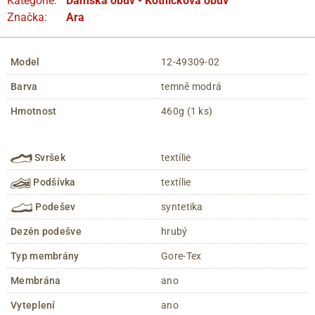
Kategorie:
Dámská obuv - Kotníčková obuv
Značka:
Ara
Model
12-49309-02
Barva
temně modrá
Hmotnost
460g (1 ks)
Svršek
textílie
Podšívka
textílie
Podešev
syntetika
Dezén podešve
hrubý
Typ membrány
Gore-Tex
Membrána
ano
Vyteplení
ano