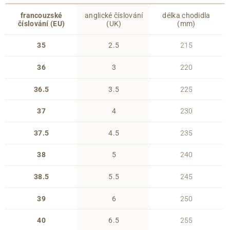
francouzské
anglické číslování
délka chodidla
číslování (EU)
(UK)
(mm)
35
2.5
215
36
3
220
36.5
3.5
225
37
4
230
37.5
4.5
235
38
5
240
38.5
5.5
245
39
6
250
40
6.5
255