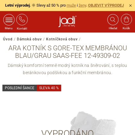
Letní výprodej
. 🌞 Slevy až 50 % pro
muže
i
ženy
.
OBJEVIT VÝPRODEJ
Menu
Hledat
Košík
Kontakt
Úvod
/
Dámská obuv
/
Kotníčková obuv
/
ARA KOTNÍK S GORE-TEX MEMBRÁNOU
BLAU/GRAU SAAS-FEE 12-49309-02
Dámský komfortní temně modrý kotník na šněrování, s teplou
beránkovou podšívkou a funkční membránou.
POSLEDNÍ ŠANCE
SLEVA 40 %
VYPRODÁNO