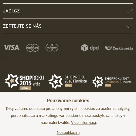
JADI.CZ
ZEPTEJTE SE NÁS
Používáme cookies
Díky vašemu souhlasu pro anonymní využití cookies za účelem analytiky,
personalizace a marketingu vám budeme moci poskytovat služby v
maximální kvalitě.
Více informací
.
©2026 JADI.cz. Užití materiálů bez souhlasu není možné.
Údaje mají pouze informativní charakter a mohou být změněny bez
předchozího upozornění.
Nesouhlasím