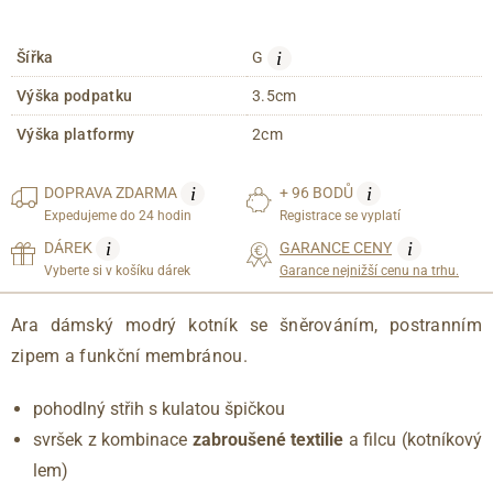
i
Šířka
G
Výška podpatku
3.5cm
Výška platformy
2cm
i
i
DOPRAVA
ZDARMA
+ 96 BODŮ
Expedujeme do 24 hodin
Registrace se vyplatí
i
i
DÁREK
GARANCE CENY
Vyberte si v košíku dárek
Garance nejnižší cenu na trhu.
Ara dámský modrý kotník se šněrováním, postranním
zipem a funkční membránou.
pohodlný střih s kulatou špičkou
svršek z kombinace
zabroušené textilie
a filcu (kotníkový
lem)