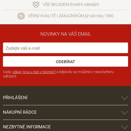
VŠE SKLADEM ihned k odeslání
VĚRNÍ KVALITĚ I ZÁKAZNÍKŮM již od roku 1990
NOVINKY NA VÁŠ EMAIL
ODEBÍRAT
Vaše
údaje jsou u nás v bezpečí
a kdykoliv se můžete z newsletteru
odhlásit.
PŘIHLÁŠENÍ
NÁKUPNÍ RÁDCE
NEZBYTNÉ INFORMACE