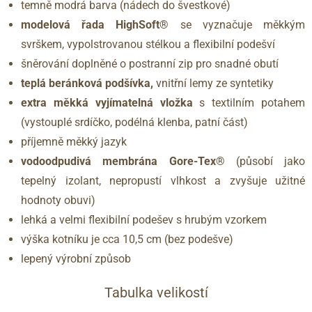
temně modrá barva (nádech do švestkové)
modelová řada HighSoft®
se vyznačuje měkkým
svrškem, vypolstrovanou stélkou a flexibilní podešví
šněrování doplněné o postranní zip pro snadné obutí
teplá beránková podšívka,
vnitřní lemy ze syntetiky
extra měkká vyjímatelná vložka
s textilním potahem
(vystouplé srdíčko, podélná klenba, patní část)
příjemně měkký jazyk
vodoodpudivá membrána Gore-Tex®
(působí jako
tepelný izolant, nepropustí vlhkost a zvyšuje užitné
hodnoty obuvi)
lehká a velmi flexibilní podešev s hrubým vzorkem
výška kotníku je cca 10,5 cm (bez podešve)
lepený výrobní způsob
Tabulka velikostí