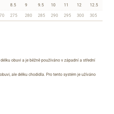
8.5
9
9.5
10
11
12
12.5
70
275
280
285
290
295
300
305
 délku obuvi a je běžně používáno v západní a střední
obuvi, ale délku chodidla. Pro tento systém je užíváno