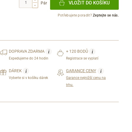
VLOŽIT DO KOŠÍKU
Pár
-
Potřebujete poradit?
Zeptejte se nás.
i
i
DOPRAVA
ZDARMA
+ 120 BODŮ
Expedujeme do 24 hodin
Registrace se vyplatí
i
i
DÁREK
GARANCE CENY
Vyberte si v košíku dárek
Garance nejnižší cenu na
trhu.