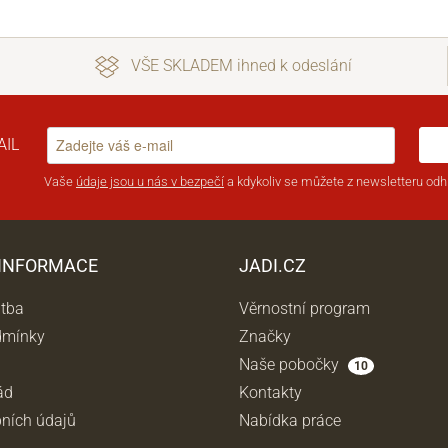
VŠE SKLADEM ihned k odeslání
AIL
Vaše
údaje jsou u nás v bezpečí
a kdykoliv se můžete z newsletteru odhl
 INFORMACE
JADI.CZ
atba
Věrnostní program
dmínky
Značky
Naše pobočky
10
ád
Kontakty
ních údajů
Nabídka práce