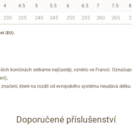
4
4.5
5
5.5
6
6.5
7
7.5
8
230
235
240
245
250
255
260
265
2
ní (EU).
šich končinách setkáme nejčastěji, vzniklo ve Francii. Označuje
ní),
no značení, které na rozdíl od evropského systému neudává délku 
Doporučené příslušenství