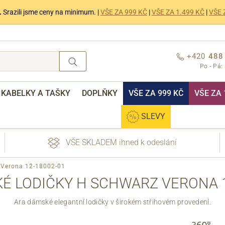
.
Srazili jsme ceny na minimum. |
VŠE ZA 999 KČ
|
VŠE ZA 1.499 KČ
|
VŠE 
+420
488
Po - Pá:
KABELKY A TAŠKY
DOPLŇKY
VŠE ZA 999 KČ
VŠE ZA 
SLEVY
VŠE SKLADEM ihned k odeslání
 Verona 12-18002-01
É LODIČKY H SCHWARZ VERONA 1
Ara dámské elegantní lodičky v širokém střihovém provedení.
nebo přihlášení