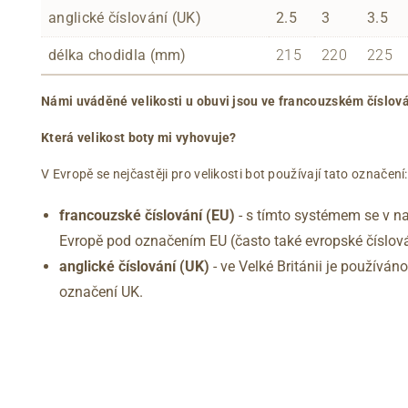
anglické číslování (UK)
2.5
3
3.5
délka chodidla (mm)
215
220
225
Námi uváděné velikosti u obuvi jsou ve francouzském číslová
Která velikost boty mi vyhovuje?
V Evropě se nejčastěji pro velikosti bot používají tato označení:
francouzské číslování (EU)
- s tímto systémem se v na
Evropě pod označením EU (často také evropské číslová
anglické číslování
(UK)
- ve Velké Británii je používá
označení UK.