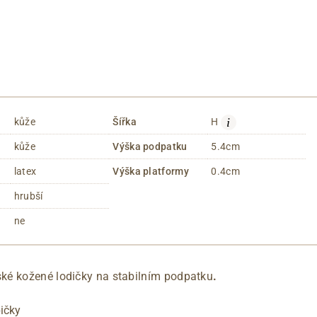
i
kůže
Šířka
H
kůže
Výška podpatku
5.4cm
latex
Výška platformy
0.4cm
hrubší
ne
ké kožené lodičky na stabilním podpatku
.
pičky