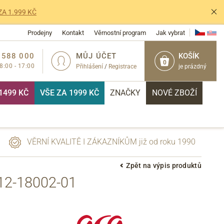
ZA 1.999 KČ
Prodejny
Kontakt
Věrnostní program
Jak vybrat
 588 000
MŮJ ÚČET
KOŠÍK
0
 8:00 - 17:00
Přihlášení
/
Registrace
je prázdný
1499 KČ
VŠE ZA 1999 KČ
ZNAČKY
NOVÉ ZBOŽÍ
VĚRNÍ KVALITĚ I ZÁKAZNÍKŮM již od roku 1990
Zpět na výpis produktů
2-18002-01
PŘIHLÁSIT