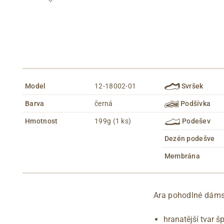
Model
12-18002-01
Svršek
Barva
černá
Podšívka
Hmotnost
199g (1 ks)
Podešev
Dezén podešve
Membrána
Ara pohodlné dáms
hranatější tvar š