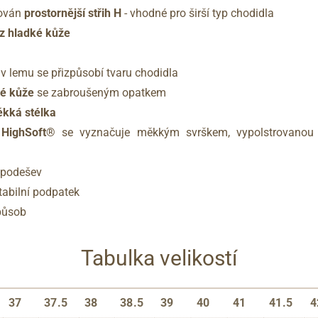
rován
prostornější střih H
- vhodné pro širší typ chodidla
 z hladké kůže
v lemu se přizpůsobí tvaru chodidla
ké kůže
se zabroušeným opatkem
ěkká stélka
HighSoft®
se vyznačuje měkkým svrškem, vypolstrovanou st
 podešev
stabilní podpatek
způsob
Tabulka velikostí
37
37.5
38
38.5
39
40
41
41.5
4