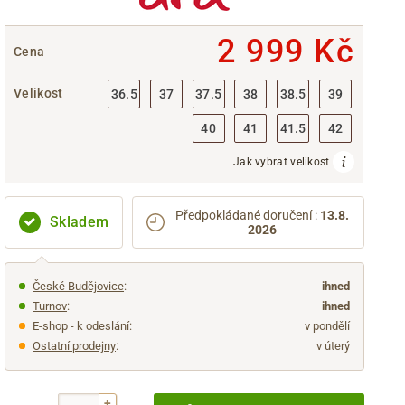
2 999 Kč
Cena
Velikost
36.5
37
37.5
38
38.5
39
40
41
41.5
42
Jak vybrat velikost
Předpokládané doručení
:
13.8.
Skladem
2026
České Budějovice
:
ihned
Turnov
:
ihned
E-shop - k odeslání:
v pondělí
Ostatní prodejny
:
v úterý
+