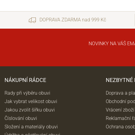
DOPRAVA ZDARMA nad 999 Kč
NOVINKY NA VÁŠ EM
NÁKUPNÍ RÁDCE
NEZBYTNÉ
Rady při výběru obuvi
Doprava a pl
Jak vybrat velikost obuvi
Obchodní po
Jakou zvolit šířku obuvi
Vrácení zboží
Číslování obuvi
Reklamační ř
Složení a materiály obuvi
Ochrana osob