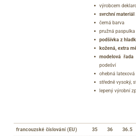
výrobcem dekla
svrchní materiál
černá barva
pružná paspulka 
podšívka z hlad
kožená, extra m
modelová řada 
podešví
ohebná latexová
středně vysoký, 
lepený výrobní 
francouzské číslování (EU)
35
36
36.5