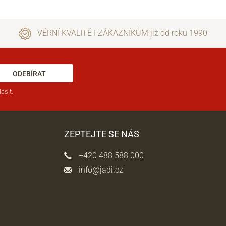
VĚRNÍ KVALITĚ I ZÁKAZNÍKŮM již od roku 1990
ODEBÍRAT
ásit.
ZEPTEJTE SE NÁS
+420 488 588 000
info@jadi.cz