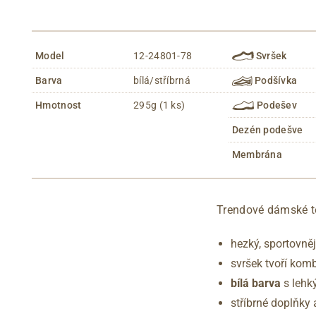
Model
12-24801-78
Svršek
Barva
bílá/stříbrná
Podšívka
Hmotnost
295g (1 ks)
Podešev
Dezén podešve
Membrána
Trendové dámské te
hezký, sportovněj
svršek tvoří kom
bílá barva
s leh
stříbrné doplňky 