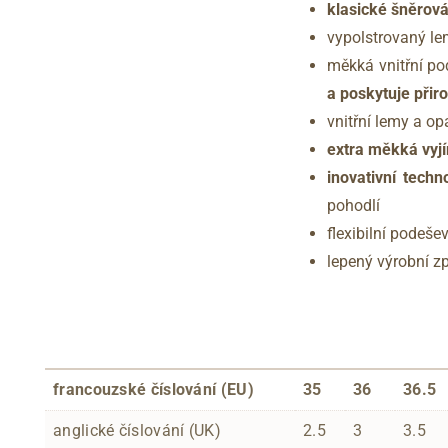
klasické šněrová
vypolstrovaný le
měkká vnitřní po
a poskytuje přir
vnitřní lemy a op
extra měkká vyj
inovativní tech
pohodlí
flexibilní podeš
lepený výrobní z
francouzské číslování (EU)
35
36
36.5
anglické číslování (UK)
2.5
3
3.5