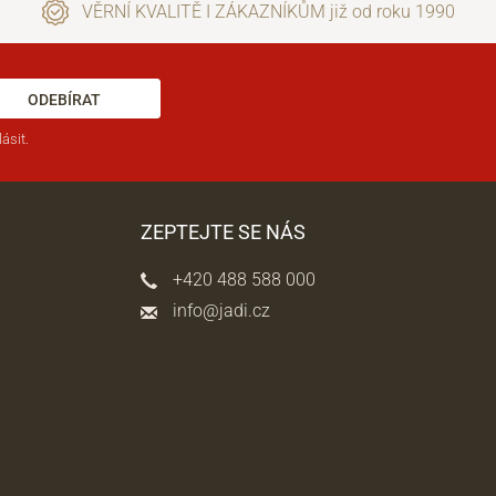
VĚRNÍ KVALITĚ I ZÁKAZNÍKŮM již od roku 1990
ODEBÍRAT
ásit.
ZEPTEJTE SE NÁS
+420 488 588 000
info@jadi.cz