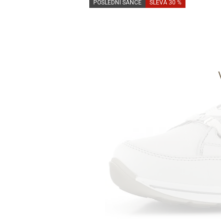
POSLEDNÍ ŠANCE
SLEVA 30 %
Informace o
zpracování osobních údajů
.