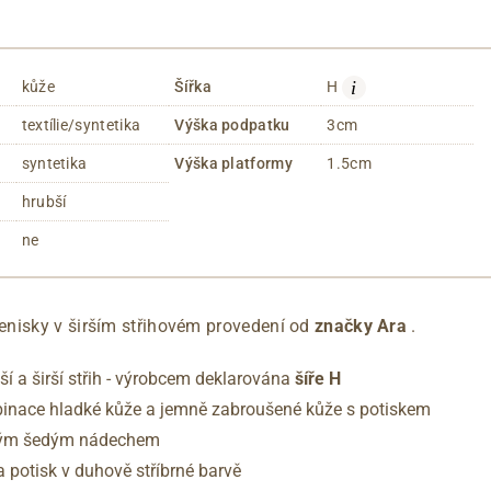
i
kůže
Šířka
H
textílie/syntetika
Výška podpatku
3cm
syntetika
Výška platformy
1.5cm
hrubší
ne
nisky v širším střihovém provedení od
značky Ara
.
ší a širší střih - výrobcem deklarována
šíře H
binace hladké kůže a jemně zabroušené kůže s potiskem
kým šedým nádechem
a potisk v duhově stříbrné barvě