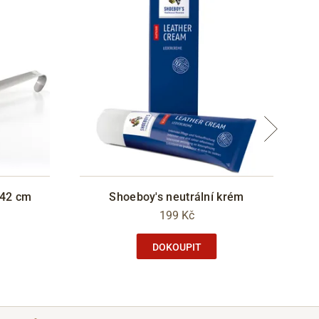
 42 cm
Shoeboy's neutrální krém
Lo
199 Kč
DOKOUPIT