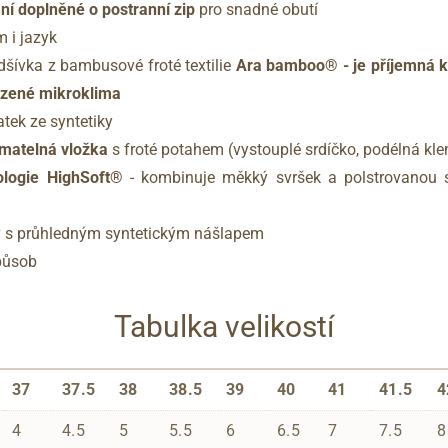
ní doplněné o postranní zip
pro snadné obutí
m i jazyk
dšívka z bambusové froté textilie
Ara bamboo® - je příjemná k
ozené mikroklima
atek ze syntetiky
ímatelná vložka
s froté potahem (vystouplé srdíčko, podélná klen
nologie HighSoft®
- kombinuje měkký svršek a polstrovanou s
ev s průhledným syntetickým nášlapem
působ
Tabulka velikostí
37
37.5
38
38.5
39
40
41
41.5
4
4
4.5
5
5.5
6
6.5
7
7.5
8