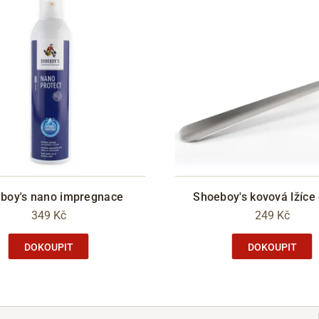
boy's nano impregnace
Shoeboy's kovová lžíce
349 Kč
249 Kč
DOKOUPIT
DOKOUPIT