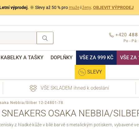
Letní výprodej
. 🌞 Slevy až 50 % pro
muže
i
ženy
.
OBJEVIT VÝPRODEJ
+420
488
Po - Pá:
KABELKY A TAŠKY
DOPLŇKY
VŠE ZA 999 KČ
VŠE ZA 
SLEVY
VŠE SKLADEM ihned k odeslání
saka Nebbia/Silber 12-24801-78
SNEAKERS OSAKA NEBBIA/SILBER
nisky z hladké kůže v bílé barvě s metalickým potiskem, vybavené ve
nebo přihlášení