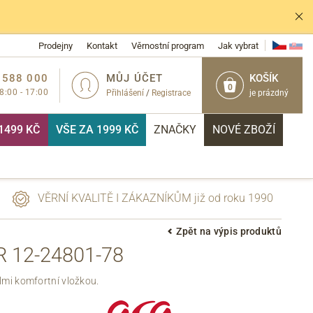
Prodejny
Kontakt
Věrnostní program
Jak vybrat
 588 000
MŮJ ÚČET
KOŠÍK
0
 8:00 - 17:00
Přihlášení
/
Registrace
je prázdný
1499 KČ
VŠE ZA 1999 KČ
ZNAČKY
NOVÉ ZBOŽÍ
VĚRNÍ KVALITĚ I ZÁKAZNÍKŮM již od roku 1990
Zpět na výpis produktů
 12-24801-78
PŘIHLÁSIT
lmi komfortní vložkou.