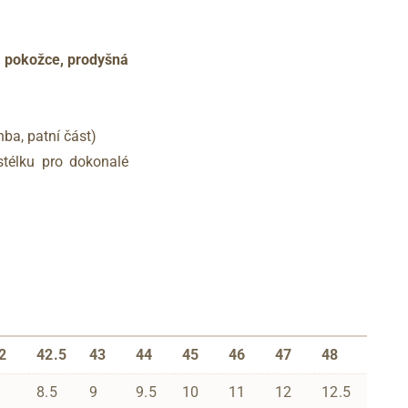
 pokožce, prodyšná
ba, patní část)
télku pro dokonalé
2
42.5
43
44
45
46
47
48
8.5
9
9.5
10
11
12
12.5