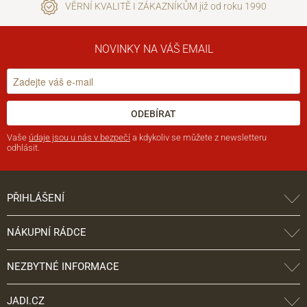
VĚRNÍ KVALITĚ I ZÁKAZNÍKŮM již od roku 1990
NOVINKY NA VÁŠ EMAIL
ODEBÍRAT
Vaše
údaje jsou u nás v bezpečí
a kdykoliv se můžete z newsletteru
odhlásit.
PŘIHLÁŠENÍ
NÁKUPNÍ RÁDCE
NEZBYTNÉ INFORMACE
JADI.CZ