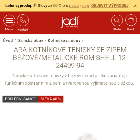
Letní výprodej
. 🌞 Slevy až 50 % pro
muže
i
ženy
.
OBJEVIT VÝPRODEJ
Menu
Hledat
Košík
Kontakt
Úvod
/
Dámská obuv
/
Kotníčková obuv
/
ARA KOTNÍKOVÉ TENISKY SE ZIPEM
BÉŽOVÉ/METALICKÉ ROM SHELL 12-
24499-94
Dámské kotníkové tenisky v béžové a metalické variantě, s
funkčním postranním zipem a tvarovanou vyjímatelnou vložkou.
POSLEDNÍ ŠANCE
SLEVA 40 %