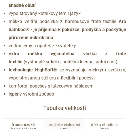
snadné obutí
vypolstrovaný kotníkový lem i jazyk
měkká vnitřní podšívka z bambusové froté textilie
Ara
bamboo® - je příjemná k pokožce, prodyšná a poskytuje
přirozené mikroklima
vnitřní lemy a opatek ze syntetiky
extra měkká vyjímatelná vložka z froté
textilie
(vystouplé srdíčko, podélná klenba, patní část)
technologie HighSoft®
se vyznačuje měkkým svrškem,
vypolstrovanou stélkou a flexibilní podešví
komfortní podešev s latexovým nášlapem
lepený výrobní způsob
Tabulka velikostí
francouzské
anglické číslování
délka chodidla