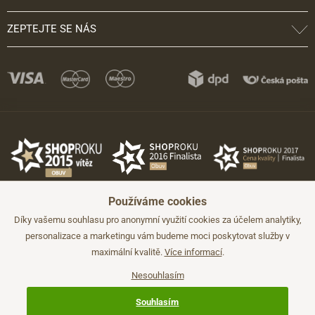
ZEPTEJTE SE NÁS
Používáme cookies
Díky vašemu souhlasu pro anonymní využití cookies za účelem analytiky,
personalizace a marketingu vám budeme moci poskytovat služby v
maximální kvalitě.
Více informací
.
©2026 JADI.cz. Užití materiálů bez souhlasu není možné.
Údaje mají pouze informativní charakter a mohou být změněny bez
předchozího upozornění.
Nesouhlasím
Technicky zajišťuje
Simplia.cz
.
Souhlasím