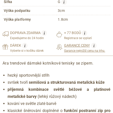
i
Šířka
G
Výška podpatku
3cm
Výška platformy
1.8cm
i
i
DOPRAVA
ZDARMA
+ 77 BODŮ
Expedujeme do 24 hodin
Registrace se vyplatí
i
i
DÁREK
GARANCE CENY
Vyberte si v košíku dárek
Garance nejnižší cenu na trhu.
Ara trendové dámské kotníkové tenisky se zipem.
hezký sportovnější střih
svršek tvoří
semišová a strukturovaná metalická kůže
příjemná kombinace světlé béžové a platinové
metalické barvy
(lehký růžový nádech)
kování ve světle zlaté barvě
klasické šněrování doplněné o
funkční postranní zip pro