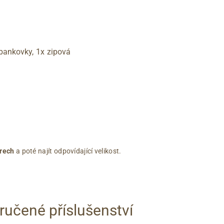
 bankovky, 1x zipová
rech
a poté najít odpovídající velikost.
učené příslušenství