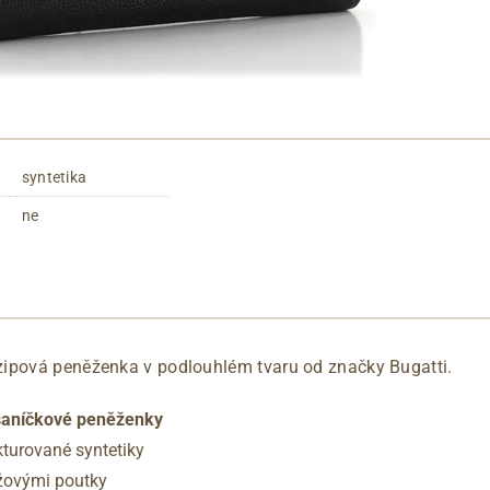
syntetika
ne
ipová peněženka v podlouhlém tvaru od značky Bugatti.
psaníčkové peněženky
kturované syntetiky
žovými poutky