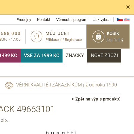
Prodejny
Kontakt
Věrnostní program
Jak vybrat
 588 000
MŮJ ÚČET
KOŠÍK
0
 8:00 - 17:00
Přihlášení
/
Registrace
je prázdný
1499 KČ
VŠE ZA 1999 KČ
ZNAČKY
NOVÉ ZBOŽÍ
VĚRNÍ KVALITĚ I ZÁKAZNÍKŮM již od roku 1990
Zpět na výpis produktů
ACK 49663101
PŘIHLÁSIT
zip.