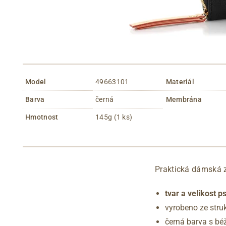
Model
49663101
Materiál
Barva
černá
Membrána
Hmotnost
145g (1 ks)
Praktická dámská z
tvar a velikost 
vyrobeno ze stru
černá barva s bé