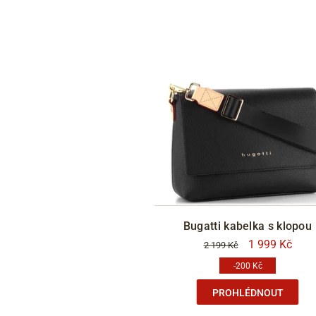
Shoeboy's houba na čištění
Bugatti kabelka s klopou
Sh
59 Kč
1 999 Kč
2 199 Kč
-200 Kč
DOKOUPIT
PROHLÉDNOUT