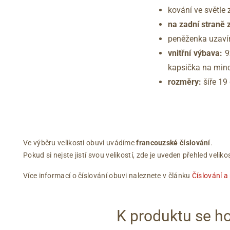
kování ve světle 
na zadní straně 
peněženka uzavír
vnitřní výbava:
9x
kapsička na min
rozměry:
šíře 19
Ve výběru velikosti obuvi uvádíme
francouzské číslování
.
Pokud si nejste jistí svou velikostí, zde je uveden přehled vel
Více informací o číslování obuvi naleznete v článku
Číslování a
K produktu se ho