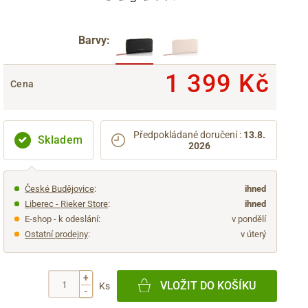
Barvy:
1 399 Kč
Cena
Předpokládané doručení
:
13.8.
Skladem
2026
České Budějovice
:
ihned
Liberec - Rieker Store
:
ihned
E-shop - k odeslání:
v pondělí
Ostatní prodejny
:
v úterý
+
VLOŽIT DO KOŠÍKU
Ks
-