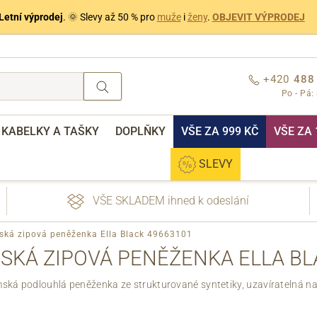
Letní výprodej
. 🌞 Slevy až 50 % pro
muže
i
ženy
.
OBJEVIT VÝPRODEJ
+420
488
Po - Pá:
KABELKY A TAŠKY
DOPLŇKY
VŠE ZA 999 KČ
VŠE ZA 
SLEVY
VŠE SKLADEM ihned k odeslání
ská zipová peněženka Ella Black 49663101
SKÁ ZIPOVÁ PENĚŽENKA ELLA BL
ská podlouhlá peněženka ze strukturované syntetiky, uzavíratelná na 
nebo přihlášení