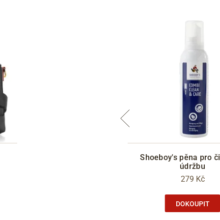
oeboy's pěna pro ošetření
Shoeboy's pěna pro či
syntetiky
údržbu
249 Kč
279 Kč
DOKOUPIT
DOKOUPIT