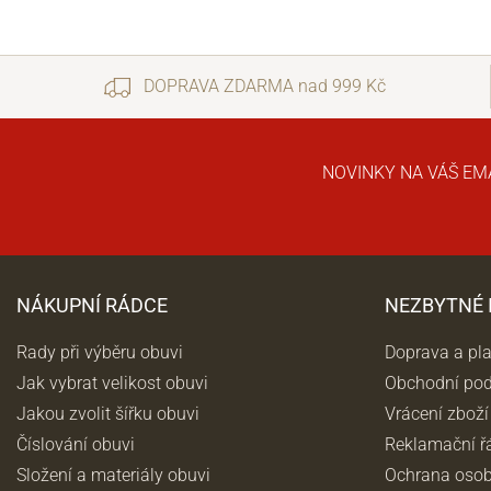
DOPRAVA ZDARMA nad 999 Kč
NOVINKY NA VÁŠ EM
NÁKUPNÍ RÁDCE
NEZBYTNÉ
Rady při výběru obuvi
Doprava a pl
Jak vybrat velikost obuvi
Obchodní po
Jakou zvolit šířku obuvi
Vrácení zboží
Číslování obuvi
Reklamační ř
Složení a materiály obuvi
Ochrana osob