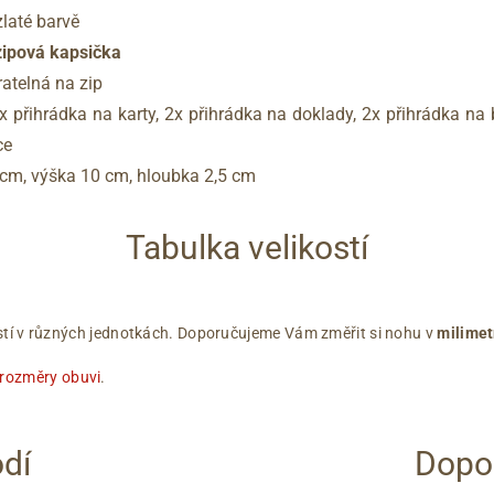
zlaté barvě
zipová kapsička
atelná na zip
 přihrádka na karty, 2x přihrádka na doklady, 2x přihrádka na
ce
 cm, výška 10 cm, hloubka 2,5 cm
Tabulka velikostí
ikostí v různých jednotkách. Doporučujeme Vám změřit si nohu v
milimet
 rozměry obuvi
.
dí
Dopor