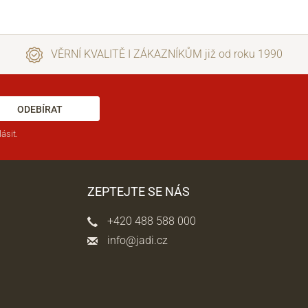
VĚRNÍ KVALITĚ I ZÁKAZNÍKŮM již od roku 1990
ODEBÍRAT
ásit.
ZEPTEJTE SE NÁS
+420 488 588 000
info@jadi.cz