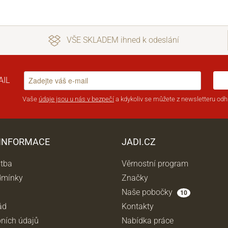
VŠE SKLADEM ihned k odeslání
AIL
Vaše
údaje jsou u nás v bezpečí
a kdykoliv se můžete z newsletteru odhl
 INFORMACE
JADI.CZ
atba
Věrnostní program
dmínky
Značky
Naše pobočky
10
ád
Kontakty
ních údajů
Nabídka práce