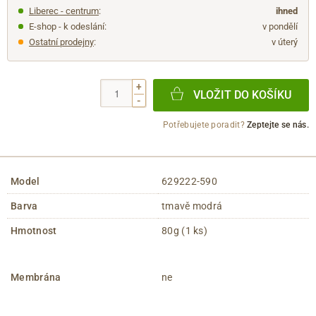
Liberec - centrum
:
ihned
E-shop - k odeslání:
v pondělí
Ostatní prodejny
:
v úterý
+
VLOŽIT DO KOŠÍKU
-
Potřebujete poradit?
Zeptejte se nás.
Model
629222-590
Barva
tmavě modrá
Hmotnost
80g (1 ks)
Membrána
ne