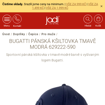
Čistíme sklady.
Srazili jsme ceny na minimum. |
VŠE ZA 999 KČ
|
VŠE ZA
1.499 KČ
|
VŠE ZA 1.999 KČ
Menu
Hledat
Košík
Kontakt
Úvod
/
Doplňky
/
Čepice
/
Pro muže
/
BUGATTI PÁNSKÁ KŠILTOVKA TMAVĚ
MODRÁ 629222-590
Sportovní pánská kšiltovka v tmavě modré barvě s vyšívaným
logem Bugatti.