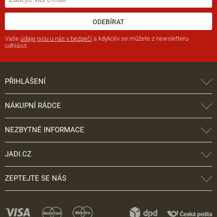
ODEBÍRAT
Vaše
údaje jsou u nás v bezpečí
a kdykoliv se můžete z newsletteru
odhlásit.
PŘIHLÁŠENÍ
NÁKUPNÍ RÁDCE
NEZBYTNÉ INFORMACE
JADI.CZ
ZEPTEJTE SE NÁS