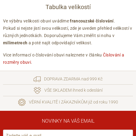
Tabulka velikostí
Ve výběru velikosti obuvi uvádíme
francouzské číslování
.
Pokud si nejste jistí svou velikostí, zde je uveden přehled velikostí v
různých jednotkách. Doporučujeme Vám změřit si nohu v
milimetrech
a poté najít odpovídající velikost.
Více informací o číslování obuvi naleznete v článku
Číslování a
rozměry obuvi
.
DOPRAVA ZDARMA nad 999 Kč
VŠE SKLADEM ihned k odeslání
VĚRNÍ KVALITĚ I ZÁKAZNÍKŮM již od roku 1990
NOVINKY NA VÁŠ EMAIL