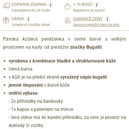
i
i
DOPRAVA
ZDARMA
+ 76 BODŮ
Expedujeme do 24 hodin
Registrace se vyplatí
i
i
DÁREK
GARANCE CENY
Vyberte si v košíku dárek
Garance nejnižší cenu na trhu.
Pánská kožená peněženka v černé barvě s velkým
prostorem na karty od prestižní
značky Bugatti
.
vyrobena z kombinace hladké a strukturované kůže
černá barva
v kůži je na přední straně
vyražený nápis bugatti
jemné štepování
v barvě kůže
vnitřní výbava
:
- 2x přihrádky na bankovky
- 1x kapsa s patentem na mince
- levá stěna má 4x karetní přihrádku, za nimi je prostor na
doklady či vizitky