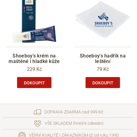
Shoeboy's krém na
Shoeboy's hadřík na
maštěné i hladké kůže
leštění
229 Kč
79 Kč
DOKOUPIT
DOKOUPIT
DOPRAVA ZDARMA nad 999 Kč
VŠE SKLADEM ihned k odeslání
VĚRNÍ KVALITĚ I ZÁKAZNÍKŮM již od roku 1990