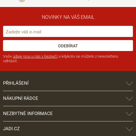
NOVINKY NA VÁŠ EMAIL
ODEBÍRAT
Vaše
údaje jsou u nás v bezpečí
a kdykoliv se můžete z newsletteru
odhlásit.
PŘIHLÁŠENÍ
NÁKUPNÍ RÁDCE
NEZBYTNÉ INFORMACE
JADI.CZ