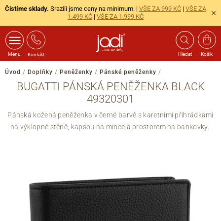
Čistíme sklady.
Srazili jsme ceny na minimum. |
VŠE ZA 999 KČ
|
VŠE ZA
1.499 KČ
|
VŠE ZA 1.999 KČ
Menu
Hledat
Košík
Kontakt
Úvod
/
Doplňky
/
Peněženky
/
Pánské peněženky
/
BUGATTI PÁNSKÁ PENĚŽENKA BLACK
49320301
Pánská kožená peněženka v černé barvě s karetními přihrádkami
na výklopné stěně, kapsou na mince a prostorem na bankovky.