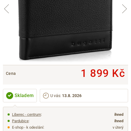
1 899 Kč
Cena
Skladem
U vás
:
13.8. 2026
Liberec - centrum
:
ihned
Pardubice
:
ihned
E-shop - k odeslání:
v úterý