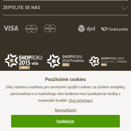
ZEPTEJTE SE NÁS
Používáme cookies
Díky vašemu souhlasu pro anonymní využití cookies za účelem analytiky,
personalizace a marketingu vám budeme moci poskytovat služby v
maximální kvalitě.
Více informací
.
©2026 JADI.cz. Užití materiálů bez souhlasu není možné.
Údaje mají pouze informativní charakter a mohou být změněny bez
předchozího upozornění.
Nesouhlasím
Technicky zajišťuje
Simplia.cz
.
Souhlasím