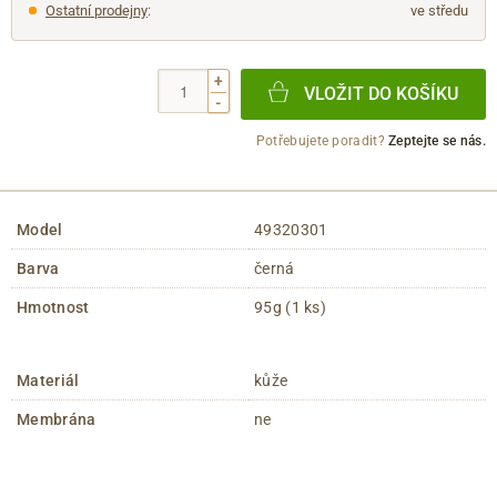
Ostatní prodejny
:
ve středu
+
VLOŽIT DO KOŠÍKU
-
Potřebujete poradit?
Zeptejte se nás.
Model
49320301
Barva
černá
Hmotnost
95g (1 ks)
Materiál
kůže
Membrána
ne