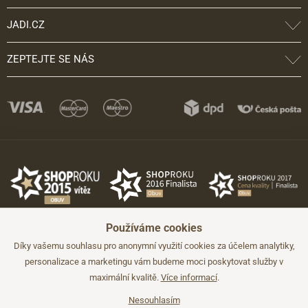
JADI.CZ
ZEPTEJTE SE NÁS
Používáme cookies
Díky vašemu souhlasu pro anonymní využití cookies za účelem analytiky,
personalizace a marketingu vám budeme moci poskytovat služby v
maximální kvalitě.
Více informací
.
©2026 JADI.cz. Užití materiálů bez souhlasu není možné.
Údaje mají pouze informativní charakter a mohou být změněny bez
předchozího upozornění.
Nesouhlasím