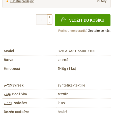
Ostatní prodejny
:
v úterý
+
VLOŽIT DO KOŠÍKU
-
Potřebujete poradit?
Zeptejte se nás.
Model
325-AGA31-5500-7100
Barva
zelená
Hmotnost
540g (1 ks)
Svršek
syntetika/textílie
Podšívka
textílie
Podešev
latex
Dezén podešve
hrubý