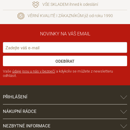
VŠE SKLADEM ihned k odeslání
VĚRNÍ KVALITĚ I ZÁKAZNÍKŮM již od roku 1990
NOVINKY NA VÁŠ EMAIL
ODEBÍRAT
Vaše
údaje jsou u nás v bezpečí
a kdykoliv se můžete z newsletteru
odhlásit.
PŘIHLÁŠENÍ
NÁKUPNÍ RÁDCE
NEZBYTNÉ INFORMACE