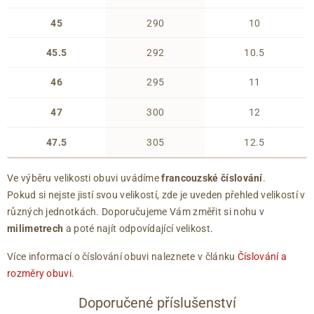
45
290
10
45.5
292
10.5
46
295
11
47
300
12
47.5
305
12.5
Ve výběru velikosti obuvi uvádíme
francouzské číslování
.
Pokud si nejste jistí svou velikostí, zde je uveden přehled velikostí v
různých jednotkách. Doporučujeme Vám změřit si nohu v
milimetrech
a poté najít odpovídající velikost.
Více informací o číslování obuvi naleznete v článku
Číslování a
rozměry obuvi
.
Doporučené příslušenství