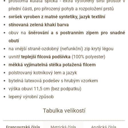
prostorná kulatá špička - extra vytvořený širší prostor v
přední části, pro přirozený pohyb a rozpoložení prstů
svršek vyroben z matné syntetiky, jazyk textilní
stínovaná zelená khaki barva
obuv na
šněrování a s postranním zipem pro snadné
obutí
na vnější straně ozdobný (nefunkční) zip krytý légou
uvnitř
teplejší filcová podšívka
(100% polyester)
měkká vyjímatelná stélka potažená filcem
polstrovaný kotníkový lem a jazyk
bytelná latexová podešev s hrubým vzorkem
výška obuvi 11,5 cm (bez podpatku)
lepený výrobní způsob
Tabulka velikostí
Francouzská čísla
Metrická čísla
Anglická čísla