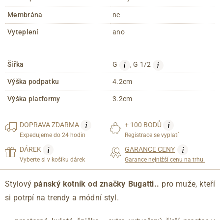
Membrána
ne
Vyteplení
ano
i
i
Šířka
G
, G 1/2
Výška podpatku
4.2cm
Výška platformy
3.2cm
i
i
DOPRAVA
ZDARMA
+ 100 BODŮ
Expedujeme do 24 hodin
Registrace se vyplatí
i
i
DÁREK
GARANCE CENY
Vyberte si v košíku dárek
Garance nejnižší cenu na trhu.
Stylový
pánský kotník od značky Bugatti..
pro muže, kteří
si potrpí na trendy a módní styl.