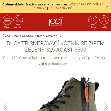
Čistíme sklady.
Srazili jsme ceny na minimum. |
VŠE ZA 999 KČ
|
VŠE ZA
1.499 KČ
|
VŠE ZA 1.999 KČ
Menu
Hledat
Košík
Kontakt
Úvod
/
Pánská obuv
/
Kotníková obuv
/
BUGATTI ŠNĚROVACÍ KOTNÍK SE ZIPEM
ZELENÝ 325-AGA31-5500
Pánský šněrovací kotník s postranním zipem, teplejší podšívkou a
vyjímatelnou stélkou.