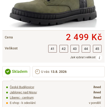
2 499 Kč
Cena
Velikost
41
42
43
44
45
Jak vybrat velikost
Skladem
U vás
:
13.8. 2026
České Budějovice
:
ihned
Jablonec nad Nisou
:
ihned
Liberec - centrum
:
ihned
E-shop - k odeslání:
v pondělí