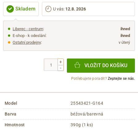
Skladem
U vás
:
12.8. 2026
Liberec - centrum
:
ihned
E-shop - k odeslání:
ihned
Ostatní prodejny
:
v úterý
+
VLOŽIT DO KOŠÍKU
-
Potřebujete poradit?
Zeptejte se nás.
Model
25543421-G164
Barva
béžová/barevná
Hmotnost
390g (1 ks)