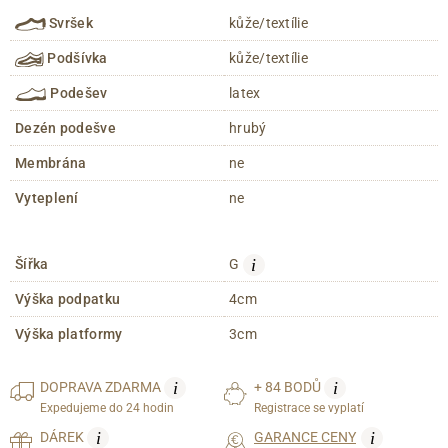
Svršek
kůže/textílie
Podšívka
kůže/textílie
Podešev
latex
Dezén podešve
hrubý
Membrána
ne
Vyteplení
ne
i
Šířka
G
Výška podpatku
4cm
Výška platformy
3cm
i
i
DOPRAVA
ZDARMA
+ 84 BODŮ
Expedujeme do 24 hodin
Registrace se vyplatí
i
i
DÁREK
GARANCE CENY