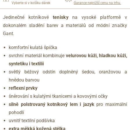
Vyberte si v košíku dárek
Garance nejnižší cenu na trhu.
Jedinečné kotníkové
tenisky
na vysoké platformě v
dokonalém sladění barev a materiálů od módní značky
Gant.
komfortní kulatá špička
svrchní materiál kombinuje
velurovou kůži, hladkou kůži,
syntetiku i textilii
světlý béžový odstín doplněný šedou, oranžovou a
hnědou barvou
reflexní prvky
šněrování s kulatými tkanicemi a kovovými očky
silně polstrovaný kotníkový lem i jazyk
pro maximální
pohodlí
uvnitř textilní podšívka
extra měkká kožená stélka