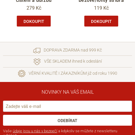
čištění a údržbu
béžové/ionty stříbra
279 Kč
119 Kč
DOKOUPIT
DOKOUPIT
DOPRAVA ZDARMA nad 999 Kč
VŠE SKLADEM ihned k odeslání
VĚRNÍ KVALITĚ I ZÁKAZNÍKŮM již od roku 1990
NOVINKY NA VÁŠ EMAIL
ODEBÍRAT
Vaše
údaje jsou u nás v bezpečí
a kdykoliv se můžete z newsletteru