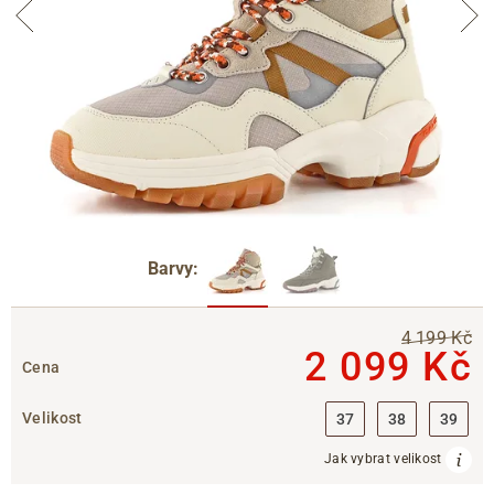
Barvy:
4 199 Kč
2 099 Kč
Cena
Velikost
37
38
39
Jak vybrat velikost