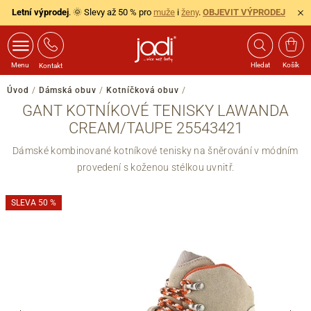
Letní výprodej
. 🌞 Slevy až 50 % pro
muže
i
ženy
.
OBJEVIT VÝPRODEJ
Menu
Hledat
Košík
Kontakt
Úvod
/
Dámská obuv
/
Kotníčková obuv
/
GANT KOTNÍKOVÉ TENISKY LAWANDA
CREAM/TAUPE 25543421
Dámské kombinované kotníkové tenisky na šněrování v módním
provedení s koženou stélkou uvnitř.
SLEVA 50 %