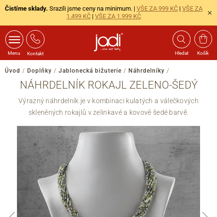
Čistíme sklady.
Srazili jsme ceny na minimum. |
VŠE ZA 999 KČ
|
VŠE ZA
1.499 KČ
|
VŠE ZA 1.999 KČ
Menu
Hledat
Košík
Kontakt
Úvod
/
Doplňky
/
Jablonecká bižuterie
/
Náhrdelníky
/
NÁHRDELNÍK ROKAJL ZELENO-ŠEDÝ
Výrazný náhrdelník je v kombinaci kulatých a válečkových
skleněných rokajlů v zelinkavé a kovově šedé barvě.