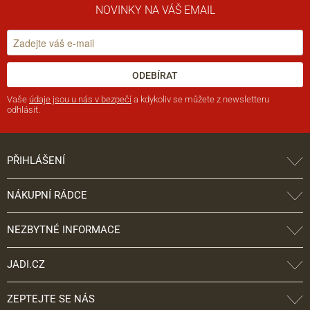
NOVINKY NA VÁŠ EMAIL
ODEBÍRAT
Vaše
údaje jsou u nás v bezpečí
a kdykoliv se můžete z newsletteru
odhlásit.
PŘIHLÁŠENÍ
NÁKUPNÍ RÁDCE
NEZBYTNÉ INFORMACE
JADI.CZ
ZEPTEJTE SE NÁS