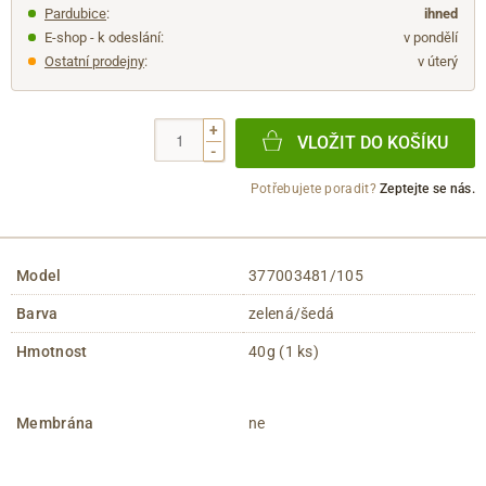
Pardubice
:
ihned
E-shop - k odeslání:
v pondělí
Ostatní prodejny
:
v úterý
+
VLOŽIT DO KOŠÍKU
-
Potřebujete poradit?
Zeptejte se nás.
Model
377003481/105
Barva
zelená/šedá
Hmotnost
40g (1 ks)
Membrána
ne