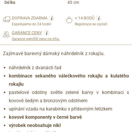
Délka
45 cm
i
i
DOPRAVA
ZDARMA
+ 14 BODŮ
Expedujeme do 24 hodin
Registrace se vyplatí
i
GARANCE CENY
Garance nejnižší cenu na trhu.
Zajímavě barevný dámský náhrdelník z rokajlu.
náhrdelník z dvanácti řad
kombinace sekaného válečkového rokajlu a kulatého
rokajlu
pastelové odstíny světle zelené barvy v kombinaci s
kovově šedým a bronzovým odstínem
upínání vzadu na karabinku s přídavným řetízkem
kovové komponenty v černé barvě
výrobek neobsahuje nikl