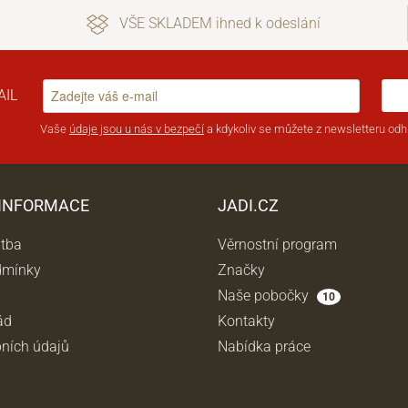
VŠE SKLADEM ihned k odeslání
AIL
Vaše
údaje jsou u nás v bezpečí
a kdykoliv se můžete z newsletteru odhl
 INFORMACE
JADI.CZ
atba
Věrnostní program
dmínky
Značky
Naše pobočky
10
ád
Kontakty
ních údajů
Nabídka práce