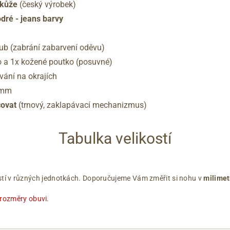
 kůže
(český výrobek)
dré - jeans barvy
rub (zabrání zabarvení oděvu)
 a 1x kožené poutko (posuvné)
ání na okrajích
 mm
covat
(trnový, zaklapávací mechanizmus)
Tabulka velikostí
ikostí v různých jednotkách. Doporučujeme Vám změřit si nohu v
milimet
 rozměry obuvi
.