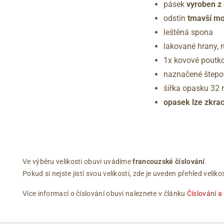
pásek
vyroben z
odstín
tmavší mo
leštěná spona
lakované hrany, 
1x kovové poutko
naznačené štepov
šířka opasku 32
opasek lze zkra
Ve výběru velikosti obuvi uvádíme
francouzské číslování
.
Pokud si nejste jistí svou velikostí, zde je uveden přehled vel
Více informací o číslování obuvi naleznete v článku
Číslování a