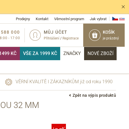
Prodejny
Kontakt
Věrnostní program
Jak vybrat
 588 000
MŮJ ÚČET
KOŠÍK
0
 8:00 - 17:00
Přihlášení
/
Registrace
je prázdný
1499 KČ
VŠE ZA 1999 KČ
ZNAČKY
NOVÉ ZBOŽÍ
VĚRNÍ KVALITĚ I ZÁKAZNÍKŮM již od roku 1990
Zpět na výpis produktů
NOU 32 MM
PŘIHLÁSIT