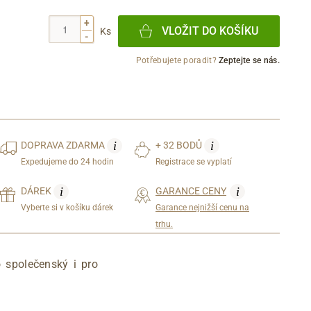
+
VLOŽIT DO KOŠÍKU
Ks
-
Potřebujete poradit?
Zeptejte se nás.
i
i
DOPRAVA
ZDARMA
+ 32 BODŮ
Expedujeme do 24 hodin
Registrace se vyplatí
i
i
DÁREK
GARANCE CENY
Vyberte si v košíku dárek
Garance nejnižší cenu na
trhu.
 společenský i pro