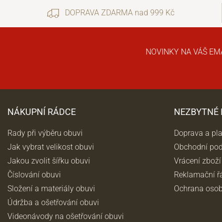
DOPRAVA ZDARMA nad 999 Kč
NOVINKY NA VÁŠ EM
NÁKUPNÍ RÁDCE
NEZBYTNÉ
Rady při výběru obuvi
Doprava a pl
Jak vybrat velikost obuvi
Obchodní po
Jakou zvolit šířku obuvi
Vrácení zboží
Číslování obuvi
Reklamační ř
Složení a materiály obuvi
Ochrana osob
Údržba a ošetřování obuvi
Videonávody na ošetřování obuvi