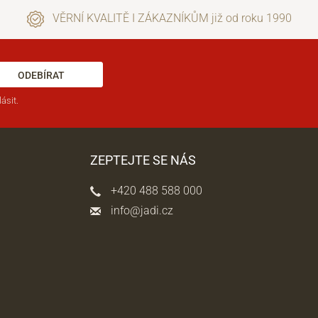
VĚRNÍ KVALITĚ I ZÁKAZNÍKŮM již od roku 1990
ODEBÍRAT
ásit.
ZEPTEJTE SE NÁS
+420 488 588 000
info@jadi.cz