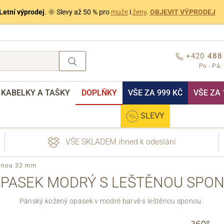
Letní výprodej
. 🌞 Slevy až 50 % pro
muže
i
ženy
.
OBJEVIT VÝPRODEJ
+420
488
Po - Pá:
KABELKY A TAŠKY
DOPLŇKY
VŠE ZA 999 KČ
VŠE ZA 
SLEVY
VŠE SKLADEM ihned k odeslání
ponou 32 mm
PASEK MODRÝ S LEŠTĚNOU SPO
Pánský kožený opasek v modré barvě s leštěnou sponou.
nebo přihlášení