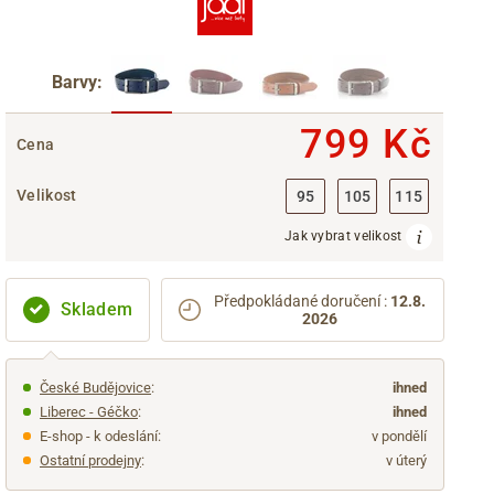
Barvy:
799 Kč
Cena
Velikost
95
105
115
Jak vybrat velikost
Předpokládané doručení
:
12.8.
Skladem
2026
České Budějovice
:
ihned
Liberec - Géčko
:
ihned
E-shop - k odeslání:
v pondělí
Ostatní prodejny
:
v úterý