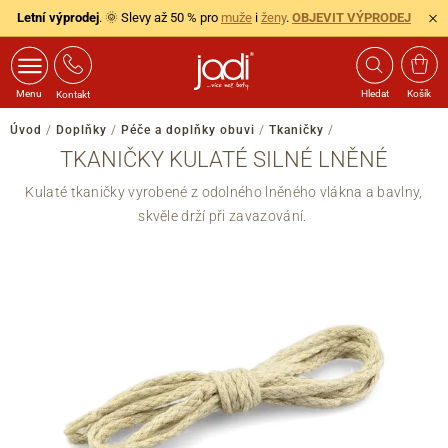
Letní výprodej
. 🌞 Slevy až 50 % pro
muže
i
ženy
.
OBJEVIT VÝPRODEJ
Menu
Hledat
Košík
Kontakt
Úvod
/
Doplňky
/
Péče a doplňky obuvi
/
Tkaničky
/
TKANIČKY KULATÉ SILNÉ LNĚNÉ
Kulaté tkaničky vyrobené z odolného lněného vlákna a bavlny,
skvěle drží při zavazování.