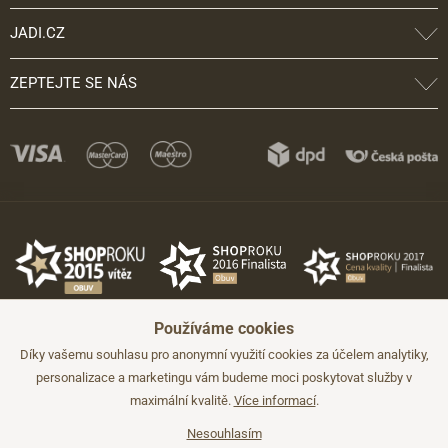
JADI.CZ
ZEPTEJTE SE NÁS
Používáme cookies
Díky vašemu souhlasu pro anonymní využití cookies za účelem analytiky,
personalizace a marketingu vám budeme moci poskytovat služby v
maximální kvalitě.
Více informací
.
©2026 JADI.cz. Užití materiálů bez souhlasu není možné.
Údaje mají pouze informativní charakter a mohou být změněny bez
předchozího upozornění.
Nesouhlasím
Technicky zajišťuje
Simplia.cz
.