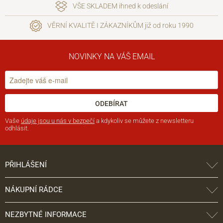
VŠE SKLADEM ihned k odeslání
VĚRNÍ KVALITĚ I ZÁKAZNÍKŮM již od roku 1990
NOVINKY NA VÁŠ EMAIL
ODEBÍRAT
Vaše
údaje jsou u nás v bezpečí
a kdykoliv se můžete z newsletteru
odhlásit.
PŘIHLÁŠENÍ
NÁKUPNÍ RÁDCE
NEZBYTNÉ INFORMACE