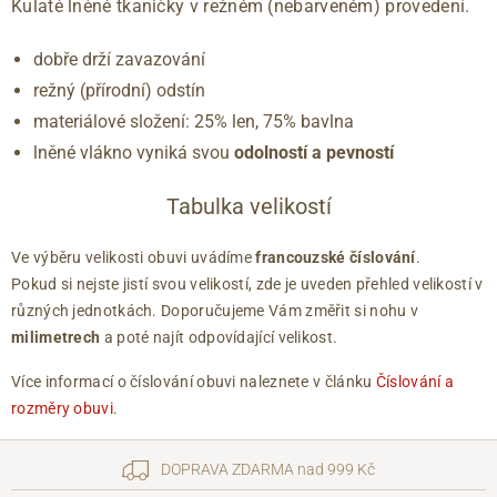
Kulaté lněné tkaničky v režném (nebarveném) provedení.
dobře drží zavazování
režný (přírodní) odstín
materiálové složení: 25% len, 75% bavlna
lněné vlákno vyniká svou
odolností a pevností
Tabulka velikostí
Ve výběru velikosti obuvi uvádíme
francouzské číslování
.
Pokud si nejste jistí svou velikostí, zde je uveden přehled velikostí v
různých jednotkách. Doporučujeme Vám změřit si nohu v
milimetrech
a poté najít odpovídající velikost.
Více informací o číslování obuvi naleznete v článku
Číslování a
rozměry obuvi
.
DOPRAVA ZDARMA nad 999 Kč