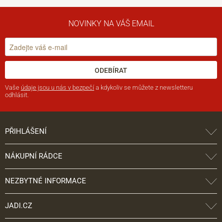
NOVINKY NA VÁŠ EMAIL
ODEBÍRAT
Vaše
údaje jsou u nás v bezpečí
a kdykoliv se můžete z newsletteru
odhlásit.
PŘIHLÁŠENÍ
NÁKUPNÍ RÁDCE
NEZBYTNÉ INFORMACE
JADI.CZ