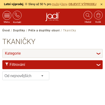
Letní výprodej
. 🌞 Slevy až 50 % pro
muže
i
ženy
.
OBJEVIT VÝPRODEJ
Menu
Hledat
Košík
Kontakt
Úvod
/
Doplňky
/
Péče a doplňky obuvi
/
Tkaničky
TKANIČKY
Kategorie
❯
Filtrování
❯
VELIKOST
45
60
70
80
90
100
110
120
130
140
160
180