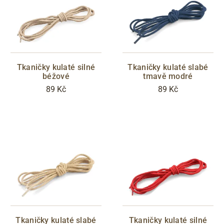
240
ZNAČKA
Tkaničky kulaté silné
Tkaničky kulaté slabé
VTR
béžové
tmavě modré
89 Kč
89 Kč
BARVY
černá
šedá
hnědá
béžová
bílá
vínová
červená
modrá
zelená
olivová
žlutá
oranžová
CENA
Tkaničky kulaté slabé
Tkaničky kulaté silné